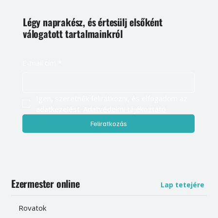
Légy naprakész, és értesülj elsőként
válogatott tartalmainkról
E-mail cím
*
Igen, szeretnék feliratkozni, és elfogadom az 
adatkezelést. 
Adatvédelmi tájékoztató
Feliratkozás
Ezermester online
Lap tetejére
Rovatok