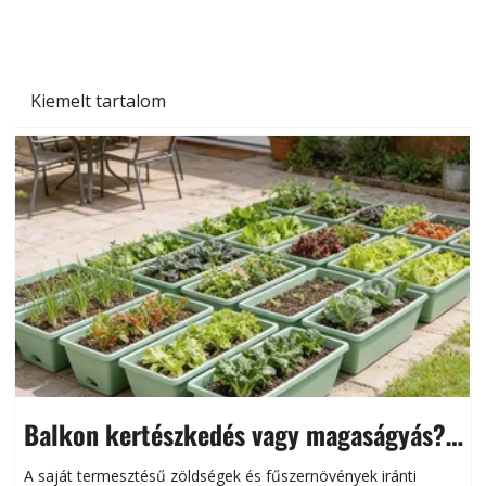
Kiemelt tartalom
Balkon kertészkedés vagy magaságyás?
Helytakarékos kertészkedés
A saját termesztésű zöldségek és fűszernövények iránti