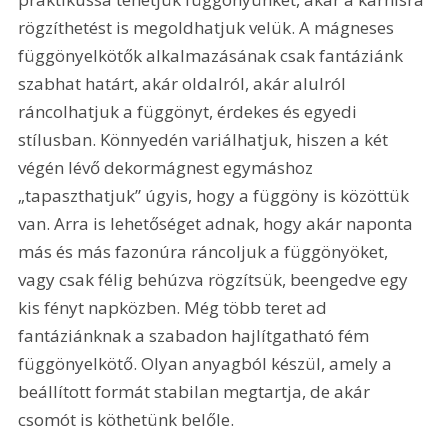
rögzíthetést is megoldhatjuk velük. A mágneses 
függönyelkötők alkalmazásának csak fantáziánk 
szabhat határt, akár oldalról, akár alulról 
ráncolhatjuk a függönyt, érdekes és egyedi 
stílusban. Könnyedén variálhatjuk, hiszen a két 
végén lévő dekormágnest egymáshoz 
„tapaszthatjuk” úgyis, hogy a függöny is közöttük 
van. Arra is lehetőséget adnak, hogy akár naponta 
más és más fazonúra ráncoljuk a függönyöket, 
vagy csak félig behúzva rögzítsük, beengedve egy 
kis fényt napközben. Még több teret ad 
fantáziánknak a szabadon hajlítgatható fém 
függönyelkötő. Olyan anyagból készül, amely a 
beállított formát stabilan megtartja, de akár 
csomót is köthetünk belőle.