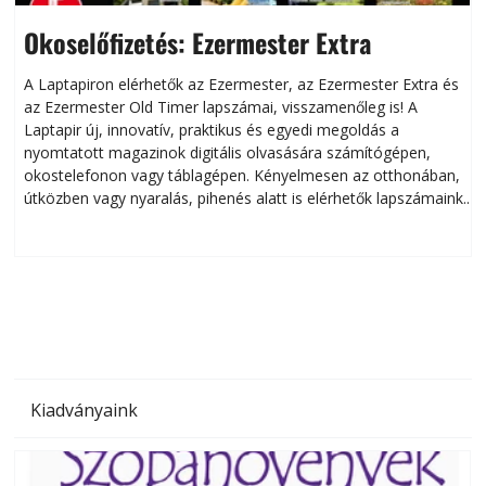
Okoselőfizetés: Ezermester Extra
A Laptapiron elérhetők az Ezermester, az Ezermester Extra és
az Ezermester Old Timer lapszámai, visszamenőleg is! A
Laptapir új, innovatív, praktikus és egyedi megoldás a
L
nyomtatott magazinok digitális olvasására számítógépen,
okostelefonon vagy táblagépen. Kényelmesen az otthonában,
útközben vagy nyaralás, pihenés alatt is elérhetők lapszámaink.
ú
Bárhol, bármikor, akár külföldön élve vagy dolgozva is
B
olvashatók az Ezermester lapszámai. A Laptapir kényelmes
megoldás, mert: – t
Kiadványaink