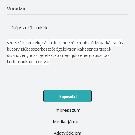
Vonalzó
Népszerű címkék
szerszám
kert
felújítás
lakberendezés
kreatív ötlet
barkácsolás
bútor
víz
fűtés
szerkesztőség
elektronika
hasznos tippek
dísznövény
hőszigetelés
tető
megújuló energia
tisztítás
kerti munka
beton
nyár
Kapcsolat
Impresszum
Médiaajánlat
Adatvédelem