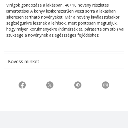
Virágok gondozása a lakásban, 40+10 növény részletes
ismertetése! A könyv lexikonszerűen veszi sorra a lakásban
s
sikeresen tart­ha­tó növényeket. Már a növény kiválasztásakor
h
segítségünkre lesznek a leírások, mert pontosan megtudjuk,
k
hogy milyen körülményekre (hőmérséklet, páratartalom stb.) van
szüksége a növénynek az egészséges fejlődéshez.
t
Kövess minket