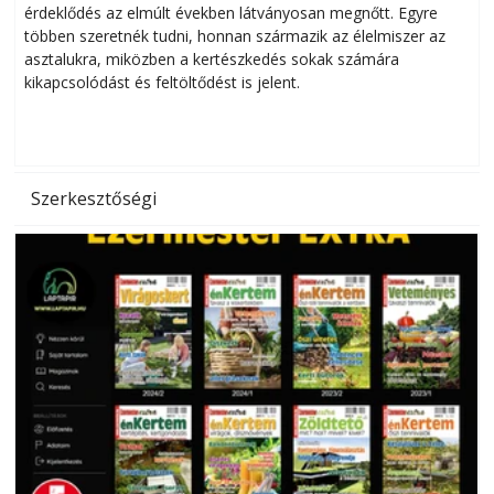
érdeklődés az elmúlt években látványosan megnőtt. Egyre
többen szeretnék tudni, honnan származik az élelmiszer az
l
asztalukra, miközben a kertészkedés sokak számára
kikapcsolódást és feltöltődést is jelent.
é
d
Szerkesztőségi