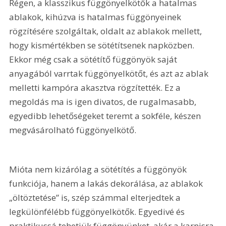
Régen, a klasszikus függönyelkötők a hatalmas 
ablakok, kihúzva is hatalmas függönyeinek 
rögzítésére szolgáltak, oldalt az ablakok mellett, 
hogy kismértékben se sötétítsenek napközben. 
Ekkor még csak a sötétítő függönyök saját 
anyagából varrtak függönyelkötőt, és azt az ablak 
melletti kampóra akasztva rögzítették. Ez a 
megoldás ma is igen divatos, de rugalmasabb, 
egyedibb lehetőségeket teremt a sokféle, készen 
megvásárolható függönyelkötő.
Mióta nem kizárólag a sötétítés a függönyök 
funkciója, hanem a lakás dekorálása, az ablakok 
„öltöztetése” is, szép számmal elterjedtek a 
legkülönfélébb függönyelkötők. Egyedivé és 
praktikussá tehetjük függönyünket, akár a karnisra 