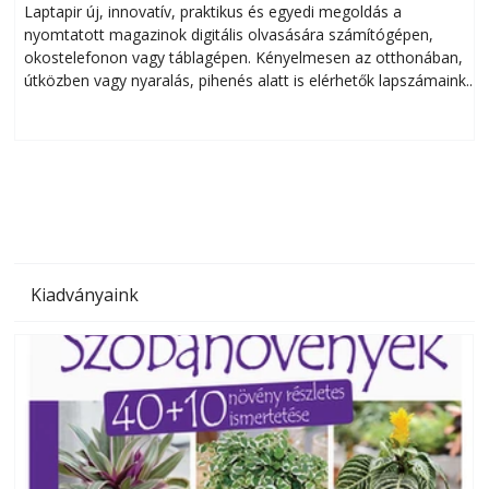
Laptapir új, innovatív, praktikus és egyedi megoldás a
L
nyomtatott magazinok digitális olvasására számítógépen,
okostelefonon vagy táblagépen. Kényelmesen az otthonában,
útközben vagy nyaralás, pihenés alatt is elérhetők lapszámaink.
ú
Bárhol, bármikor, akár külföldön élve vagy dolgozva is
B
olvashatók az Ezermester lapszámai. A Laptapir kényelmes
megoldás, mert: – t
Kiadványaink