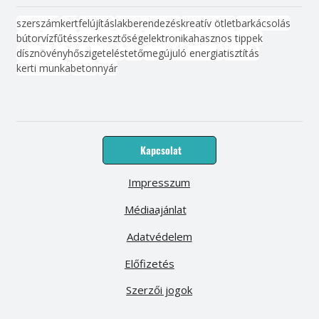
szerszám
kert
felújítás
lakberendezés
kreatív ötlet
barkácsolás
bútor
víz
fűtés
szerkesztőség
elektronika
hasznos tippek
dísznövény
hőszigetelés
tető
megújuló energia
tisztítás
kerti munka
beton
nyár
Kapcsolat
Impresszum
Médiaajánlat
Adatvédelem
Előfizetés
Szerzői jogok