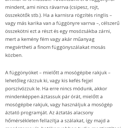
mindent, ami nincs rávarrva (csipesz, rojt, 
összekötők stb.). Ha a karnisra rögzítés ringlis – 
vagy más karika van a függönyre varrva –, célszerű 
összekötni ezt a részt és egy mosózsákba zárni, 
mert a kemény fém vagy akár műanyag 
megsértheti a finom függönyszálakat mosás 
közben.
A függönyöket – mielőtt a mosógépbe rakjuk – 
lehetőleg rázzuk ki, vagy kis kefés fejjel 
porszívózzuk le. Ha erre nincs módunk, akkor 
mindenképpen áztassuk pár órát, mielőtt a 
mosógépbe rakjuk, vagy használjuk a mosógép 
áztató programját. Az áztatás alacsony 
hőmérsékleten fellazítja a szálakat, így majd a 