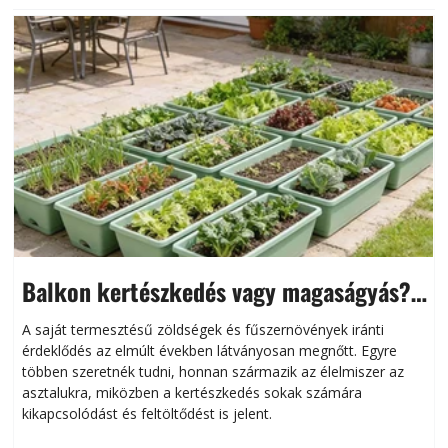
Balkon kertészkedés vagy magaságyás?
Helytakarékos kertészkedés
A saját termesztésű zöldségek és fűszernövények iránti
érdeklődés az elmúlt években látványosan megnőtt. Egyre
többen szeretnék tudni, honnan származik az élelmiszer az
l
asztalukra, miközben a kertészkedés sokak számára
kikapcsolódást és feltöltődést is jelent.
é