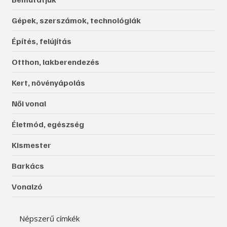
Gépek, szerszámok, technológiák
Építés, felújítás
Otthon, lakberendezés
Kert, növényápolás
Női vonal
Életmód, egészség
Kismester
Barkács
Vonalzó
Népszerű címkék