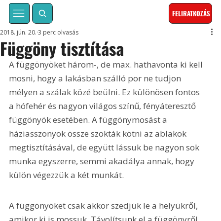
FELIRATKOZÁS
2018. jún. 20.
3 perc olvasás
Függöny tisztítása
A függönyöket három-, de max. hathavonta ki kell 
mosni, hogy a lakásban szálló por ne tudjon 
mélyen a szálak közé beülni. Ez különösen fontos 
a hófehér és nagyon világos színű, fényáteresztő 
függönyök esetében. A függönymosást a 
háziasszonyok össze szokták kötni az ablakok 
megtisztításával, de együtt lássuk be nagyon sok 
munka egyszerre, semmi akadálya annak, hogy 
külön végezzük a két munkát.
A függönyöket csak akkor szedjük le a helyükről, 
amikor ki is mossuk. Távolítsunk el a függönyről 