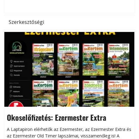
d
Szerkesztőségi
Okoselőfizetés: Ezermester Extra
A Laptapiron elérhetők az Ezermester, az Ezermester Extra és
az Ezermester Old Timer lapszámai, visszamenőleg is! A