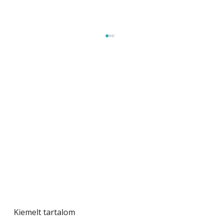
Gyerekszoba az új tanévhez
Kiemelt tartalom