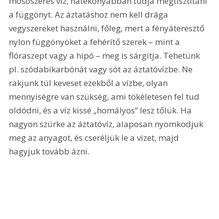
mosószeres víz, hatékonyabban tudja megtisztítani 
a függönyt. Az áztatáshoz nem kell drága 
vegyszereket használni, főleg, mert a fényáteresztő 
nylon függönyöket a fehérítő szerek – mint a 
flóraszept vagy a hipó – meg is sárgítja. Tehetünk 
pl. szódabikarbónát vagy sót az áztatóvízbe. Ne 
rakjunk túl keveset ezekből a vízbe, olyan 
mennyiségre van szükség, ami tökéletesen fel tud 
oldódni, és a víz kissé „homályos” lesz tőlük. Ha 
nagyon szürke az áztatóvíz, alaposan nyomkodjuk 
meg az anyagot, és cseréljük le a vizet, majd 
hagyjuk tovább ázni.