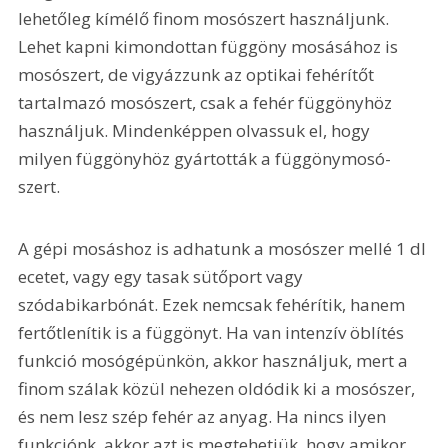
lehetőleg kímélő finom mosószert használjunk. 
Lehet kapni kimondottan függöny mosásához is 
mosószert, de vigyázzunk az optikai fehérítőt 
tartalmazó mosószert, csak a fehér függönyhöz 
használjuk. Mindenképpen olvassuk el, hogy 
milyen függönyhöz gyártották a függönymosó-
szert.
A gépi mosáshoz is adhatunk a mosószer mellé 1 dl 
ecetet, vagy egy tasak sütőport vagy 
szódabikarbónát. Ezek nemcsak fehérítik, hanem 
fertőtlenítik is a függönyt. Ha van intenzív öblítés 
funkció mosógépünkön, akkor használjuk, mert a 
finom szálak közül nehezen oldódik ki a mosószer, 
és nem lesz szép fehér az anyag. Ha nincs ilyen 
funkciónk, akkor azt is megtehetjük, hogy amikor 