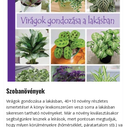
Szobanövények
Virágok gondozása a lakásban, 40+10 növény részletes
ismertetése! A könyv lexikonszerűen veszi sorra a lakásban
s
sikeresen tart­ha­tó növényeket. Már a növény kiválasztásakor
h
segítségünkre lesznek a leírások, mert pontosan megtudjuk,
k
hogy milyen körülményekre (hőmérséklet, páratartalom stb.) van