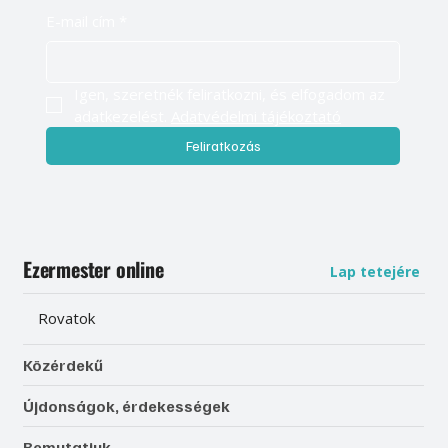
E-mail cím
*
Igen, szeretnék feliratkozni, és elfogadom az 
adatkezelést. 
Adatvédelmi tájékoztató
Feliratkozás
Ezermester online
Lap tetejére
Rovatok
Közérdekű
Újdonságok, érdekességek
Bemutatjuk