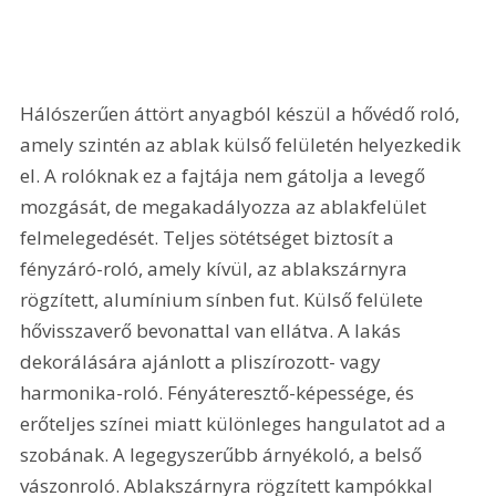
Hálószerűen áttört anyagból készül a hővédő roló, 
amely szintén az ablak külső felületén helyezkedik 
el. A rolóknak ez a fajtája nem gátolja a levegő 
mozgását, de megakadályozza az ablakfelület 
felmelegedését. Teljes sötétséget biztosít a 
fényzáró-roló, amely kívül, az ablakszárnyra 
rögzített, alumínium sínben fut. Külső felülete 
hővisszaverő bevonattal van ellátva. A lakás 
dekorálására ajánlott a pliszírozott- vagy 
harmonika-roló. Fényáteresztő-képessége, és 
erőteljes színei miatt különleges hangulatot ad a 
szobának. A legegyszerűbb árnyékoló, a belső 
vászonroló. Ablakszárnyra rögzített kampókkal 