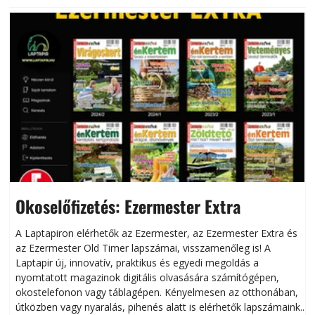
Okoselőfizetés: Ezermester Extra
A Laptapiron elérhetők az Ezermester, az Ezermester Extra és
az Ezermester Old Timer lapszámai, visszamenőleg is! A
Laptapir új, innovatív, praktikus és egyedi megoldás a
L
nyomtatott magazinok digitális olvasására számítógépen,
okostelefonon vagy táblagépen. Kényelmesen az otthonában,
útközben vagy nyaralás, pihenés alatt is elérhetők lapszámaink.
ú