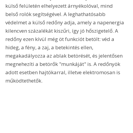
külső felületén elhelyezett árnyékolóval, mind 
belső rolók segítségével. A leghathatósabb 
védelmet a külső redőny adja, amely a napenergia 
kilencven százalékát kiszűri, így jó hőszigetelő. A 
redőny ezen kívül még öt funkciót betölt: véd a 
hideg, a fény, a zaj, a betekintés ellen, 
megakadályozza az ablak betörését, és jelentősen 
megnehezíti a betörők "munkáját" is. A redőnyök 
adott esetben hajtókarral, illetve elektromosan is 
működtethetők. 