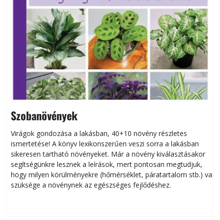
Szobanövények
Virágok gondozása a lakásban, 40+10 növény részletes
ismertetése! A könyv lexikonszerűen veszi sorra a lakásban
s
sikeresen tart­ha­tó növényeket. Már a növény kiválasztásakor
h
segítségünkre lesznek a leírások, mert pontosan megtudjuk,
k
hogy milyen körülményekre (hőmérséklet, páratartalom stb.) van
szüksége a növénynek az egészséges fejlődéshez.
t