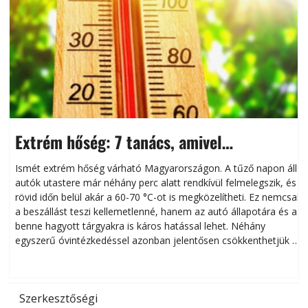
Extrém hőség: 7 tanács, amivel
megóvhatjuk autónkat a nyári károktól
Ismét extrém hőség várható Magyarországon. A tűző napon álló
autók utastere már néhány perc alatt rendkívül felmelegszik, és
rövid időn belül akár a 60-70 °C-ot is megközelítheti. Ez nemcsak
n
a beszállást teszi kellemetlenné, hanem az autó állapotára és a
benne hagyott tárgyakra is káros hatással lehet. Néhány
egyszerű óvintézkedéssel azonban jelentősen csökkenthetjük a
hőség káros hatásait.
l
Szerkesztőségi