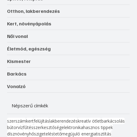
Otthon, lakberendezés
Kert, növényápolás
Női vonal
Életmód, egészség
Kismester
Barkács
Vonalzó
Népszerű címkék
szerszám
kert
felújítás
lakberendezés
kreatív ötlet
barkácsolás
bútor
víz
fűtés
szerkesztőség
elektronika
hasznos tippek
dísznövény
hőszigetelés
tető
megújuló energia
tisztítás