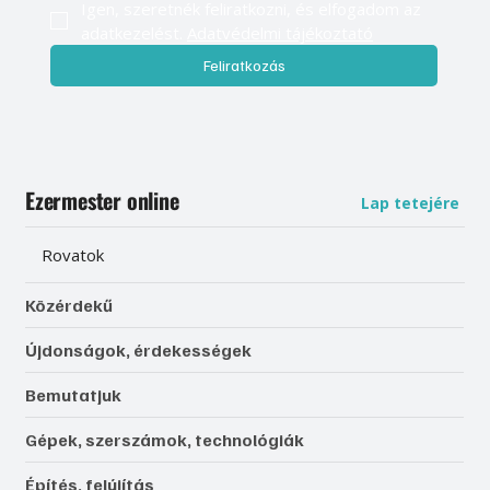
Igen, szeretnék feliratkozni, és elfogadom az 
adatkezelést. 
Adatvédelmi tájékoztató
Feliratkozás
Ezermester online
Lap tetejére
Rovatok
Közérdekű
Újdonságok, érdekességek
Bemutatjuk
Gépek, szerszámok, technológiák
Építés, felújítás