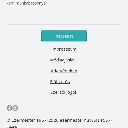
kerti munka
beton
nyár
Kapcsolat
Impresszum
Médiaajánlat
Adatvédelem
Előfizetés
Szerzői jogok
© Ezermester 1957-2026 ezermester.hu ISSN 1587-
1444