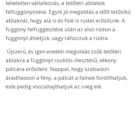
lehetetlen vállalkozás, a tetőtéri ablakok 
felfüggönyözése. Egyik jó megoldás a dőlt tetősíkú 
ablaknál, hogy alá is és fölé is rudat erősítünk. A 
függöny felfüggesztése után az alsó rúdon a 
függönyt átvetjük, vagy ráhúzzuk a rúdra.
 Újszerű, és igen eredeti megoldás szűk tetőtéri 
ablakra a függönyt csuklós illesztésű, vékony 
pálcára erősíteni. Nappal, hogy szabadon 
áradhasson a fény, a pálcát a falnak fordíthatjuk, 
este pedig visszahajthatjuk az üveg elé. 