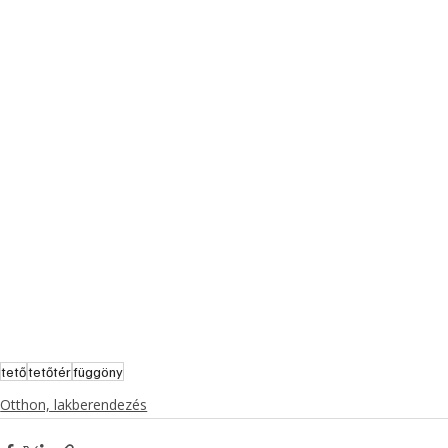
tető
tetőtér
függöny
Otthon, lakberendezés