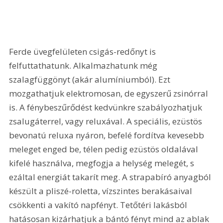
Ferde üvegfelületen csigás-redőnyt is 
felfuttathatunk. Alkalmazhatunk még 
szalagfüggönyt (akár alumíniumból). Ezt 
mozgathatjuk elektromosan, de egyszerű zsinórral 
is. A fénybeszűrődést kedvünkre szabályozhatjuk 
zsalugáterrel, vagy reluxával. A speciális, ezüstös 
bevonatú reluxa nyáron, befelé fordítva kevesebb 
meleget enged be, télen pedig ezüstös oldalával 
kifelé használva, megfogja a helység melegét, s 
ezáltal energiát takarít meg. A strapabíró anyagból 
készült a pliszé-roletta, vízszintes berakásaival 
csökkenti a vakító napfényt. Tetőtéri lakásból 
hatásosan kizárhatjuk a bántó fényt mind az ablak 