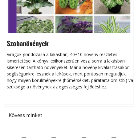
Szobanövények
Virágok gondozása a lakásban, 40+10 növény részletes
ismertetése! A könyv lexikonszerűen veszi sorra a lakásban
s
sikeresen tart­ha­tó növényeket. Már a növény kiválasztásakor
h
segítségünkre lesznek a leírások, mert pontosan megtudjuk,
k
hogy milyen körülményekre (hőmérséklet, páratartalom stb.) van
szüksége a növénynek az egészséges fejlődéshez.
t
Kövess minket