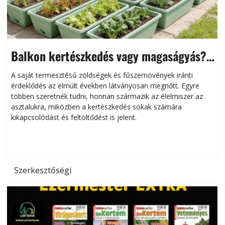
Balkon kertészkedés vagy magaságyás?
Helytakarékos kertészkedés
A saját termesztésű zöldségek és fűszernövények iránti
érdeklődés az elmúlt években látványosan megnőtt. Egyre
többen szeretnék tudni, honnan származik az élelmiszer az
l
asztalukra, miközben a kertészkedés sokak számára
kikapcsolódást és feltöltődést is jelent.
é
d
Szerkesztőségi