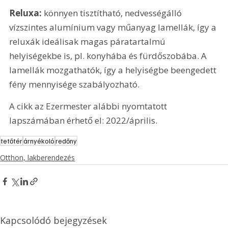
Reluxa:
 könnyen tisztítható, nedvességálló 
vízszintes alumínium vagy műanyag lamellák, így a 
reluxák ideálisak magas páratartalmú 
helyiségekbe is, pl. konyhába és fürdőszobába. A 
lamellák mozgathatók, így a helyiségbe beengedett 
fény mennyisége szabályozható.
A cikk az Ezermester alábbi nyomtatott 
lapszámában érhető el: 2022/április.
tetőtér
árnyékoló
redőny
Otthon, lakberendezés
Kapcsolódó bejegyzések