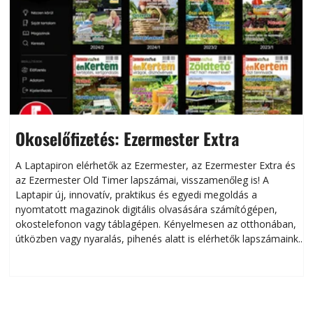
Okoselőfizetés: Ezermester Extra
A Laptapiron elérhetők az Ezermester, az Ezermester Extra és
az Ezermester Old Timer lapszámai, visszamenőleg is! A
Laptapir új, innovatív, praktikus és egyedi megoldás a
L
nyomtatott magazinok digitális olvasására számítógépen,
okostelefonon vagy táblagépen. Kényelmesen az otthonában,
útközben vagy nyaralás, pihenés alatt is elérhetők lapszámaink.
ú
Bárhol, bármikor, akár külföldön élve vagy dolgozva is
B
olvashatók az Ezermester lapszámai. A Laptapir kényelmes
megoldás, mert: – t