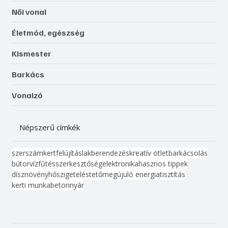
Női vonal
Életmód, egészség
Kismester
Barkács
Vonalzó
Népszerű címkék
szerszám
kert
felújítás
lakberendezés
kreatív ötlet
barkácsolás
bútor
víz
fűtés
szerkesztőség
elektronika
hasznos tippek
dísznövény
hőszigetelés
tető
megújuló energia
tisztítás
kerti munka
beton
nyár