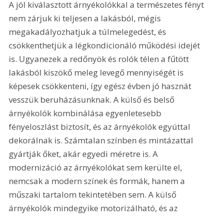
A jól kiválasztott árnyékolókkal a természetes fényt 
nem zárjuk ki teljesen a lakásból, mégis 
megakadályozhatjuk a túlmelegedést, és 
csökkenthetjük a légkondicionáló működési idejét 
is. Ugyanezek a redőnyök és rolók télen a fűtött 
lakásból kiszökő meleg levegő mennyiségét is 
képesek csökkenteni, így egész évben jó hasznát 
vesszük beruházásunknak. A külső és belső 
árnyékolók kombinálása egyenletesebb 
fényeloszlást biztosít, és az árnyékolók egyúttal 
dekorálnak is. Számtalan színben és mintázattal 
gyártják őket, akár egyedi méretre is. A 
modernizáció az árnyékolókat sem kerülte el, 
nemcsak a modern színek és formák, hanem a 
műszaki tartalom tekintetében sem. A külső 
árnyékolók mindegyike motorizálható, és az 