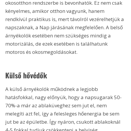
okosotthon rendszerbe is bevonhatók. Ez nem csak 
kényelmes, amikor otthon vagyunk, hanem 
rendkívül praktikus is, mert távolról vezérelhetjük a 
napszaknak, a Nap járásának megfelelően. A belső 
árnyékolók esetében nem szükséges mindig a 
motorizálás, de ezek esetében is találhatunk 
motoros és okosmegoldásokat.
Külső hővédők
A külső árnyékolók működnek a legjobb 
hatásfokkal, nagy előnyük, hogy a napsugarak 50-
70%-a már az ablaküveghez sem jut el, nem 
melegíti azt fel, így a felesleges hőenergia be sem 
jut be az épületbe. Így nyáron, csukott ablakoknál 
4-5 fokkal tudjuk csökkenteni a helyiség 