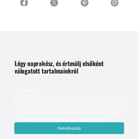
Légy naprakész, és értesülj elsőként
válogatott tartalmainkról
E-mail cím
*
Igen, szeretnék feliratkozni, és elfogadom az 
adatkezelést. 
Adatvédelmi tájékoztató
Feliratkozás