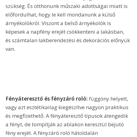
szükség. És otthonunk műszaki adottságai miatt is 
előfordulhat, hogy le kell mondanunk a külső 
árnyékolókról. Viszont a belső árnyékolók is 
képesek a napfény erejét csökkenteni a lakásban, 
és számtalan lakberendezési és dekorációs előnyük 
van.
Fényáteresztő és fényzáró roló: 
függöny helyett, 
vagy azt esztétikailag kiegészítve nagyon praktikus 
és megfizethető. A fényáteresztő típusok átengedik 
a fényt, de tompítják az ablakon keresztül bejutó 
fény erejét. A fényzáró roló hátoldalán 