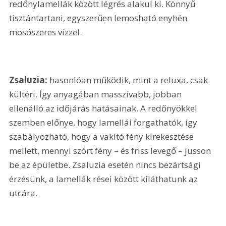
redőnylamellák között légrés alakul ki. Könnyű 
tisztántartani, egyszerűen lemosható enyhén 
mosószeres vízzel.
Zsaluzia:
 hasonlóan működik, mint a reluxa, csak 
kültéri. Így anyagában masszívabb, jobban 
ellenálló az időjárás hatásainak. A redőnyökkel 
szemben előnye, hogy lamellái forgathatók, így 
szabályozható, hogy a vakító fény kirekesztése 
mellett, mennyi szórt fény – és friss levegő – jusson 
be az épületbe. Zsaluzia esetén nincs bezártsági 
érzésünk, a lamellák rései között kiláthatunk az 
utcára.