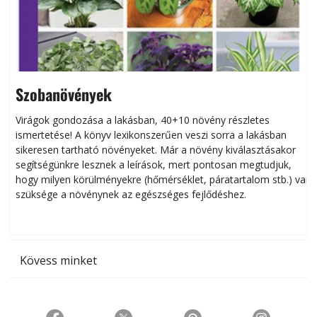
Szobanövények
Virágok gondozása a lakásban, 40+10 növény részletes
ismertetése! A könyv lexikonszerűen veszi sorra a lakásban
s
sikeresen tart­ha­tó növényeket. Már a növény kiválasztásakor
h
segítségünkre lesznek a leírások, mert pontosan megtudjuk,
k
hogy milyen körülményekre (hőmérséklet, páratartalom stb.) van
szüksége a növénynek az egészséges fejlődéshez.
t
Kövess minket