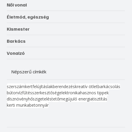
Női vonal
Életmód, egészség
Kismester
Barkács
Vonalzó
Népszerű címkék
szerszám
kert
felújítás
lakberendezés
kreatív ötlet
barkácsolás
bútor
víz
fűtés
szerkesztőség
elektronika
hasznos tippek
dísznövény
hőszigetelés
tető
megújuló energia
tisztítás
kerti munka
beton
nyár