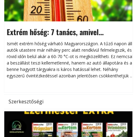
Extrém hőség: 7 tanács, amivel
megóvhatjuk autónkat a nyári károktól
Ismét extrém hőség várható Magyarországon. A tűző napon álló
autók utastere már néhány perc alatt rendkívül felmelegszik, és
rövid időn belül akár a 60-70 °C-ot is megközelítheti. Ez nemcsak
n
a beszállást teszi kellemetlenné, hanem az autó állapotára és a
benne hagyott tárgyakra is káros hatással lehet. Néhány
egyszerű óvintézkedéssel azonban jelentősen csökkenthetjük a
hőség káros hatásait.
l
Szerkesztőségi