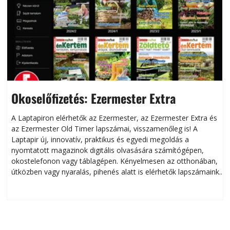
Okoselőfizetés: Ezermester Extra
A Laptapiron elérhetők az Ezermester, az Ezermester Extra és
az Ezermester Old Timer lapszámai, visszamenőleg is! A
Laptapir új, innovatív, praktikus és egyedi megoldás a
L
nyomtatott magazinok digitális olvasására számítógépen,
okostelefonon vagy táblagépen. Kényelmesen az otthonában,
útközben vagy nyaralás, pihenés alatt is elérhetők lapszámaink.
ú
Bárhol, bármikor, akár külföldön élve vagy dolgozva is
B
olvashatók az Ezermester lapszámai. A Laptapir kényelmes
megoldás, mert: – t