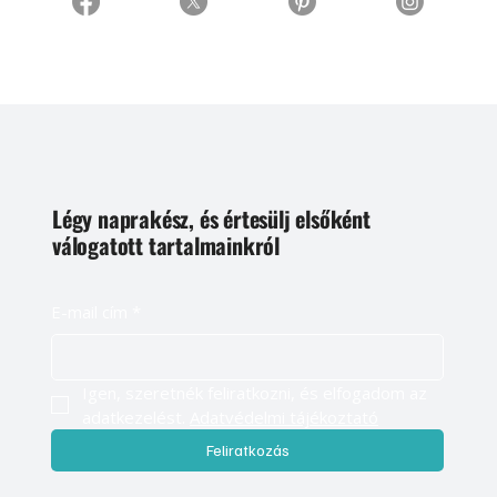
Légy naprakész, és értesülj elsőként
válogatott tartalmainkról
E-mail cím
*
Igen, szeretnék feliratkozni, és elfogadom az 
adatkezelést. 
Adatvédelmi tájékoztató
Feliratkozás