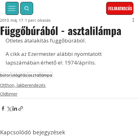
FELIRATKOZÁS
2010. máj. 17.
1 perc olvasás
Függőbúrából - asztalilámpa
Ötletes átalakítás függőbúrából. 
A cikk az Ezermester alábbi nyomtatott 
lapszámában érhető el: 1974/április.
bútor
világítás
asztal
lámpa
Otthon, lakberendezés
Oldtimer
Kapcsolódó bejegyzések