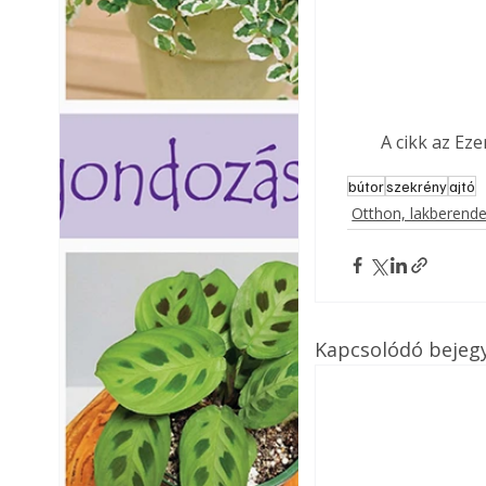
A cikk az Ez
bútor
szekrény
ajtó
Otthon, lakberend
Kapcsolódó bejeg