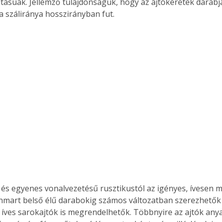
kításúak. Jellemző tulajdonságuk, hogy az ajtókeretek darabj
 a száliránya hosszirányban fut.
nmart belső élű darabokig számos változatban szerezhetők b
 íves sarokajtók is megrendelhetők. Többnyire az ajtók anya