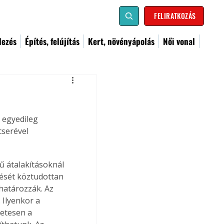
FELIRATKOZÁS
dezés
Építés, felújítás
Kert, növényápolás
Női vonal
egyedileg 
cserével 
ű átalakításoknál 
ését köztudottan 
határozzák. Az 
 Ilyenkor a 
etesen a 