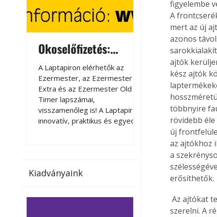
figyelembe ve
A frontcseré
mert az új aj
azonos távol
Okoselőfizetés:
Okoselőfizetés
sarokkialakí
Ezermester Extra
ajtók kerülj
A Laptapiron elérhetők az
A Laptapiron elérhető
kész ajtók k
Ezermester, az Ezermester
Ezermester, az Ezer
laptermékeke
Extra és az Ezermester Old
Extra és az Ezermest
hosszméretüke
Timer lapszámai,
Timer lapszámai,
többnyire fau
visszamenőleg is! A Laptapir új,
visszamenőleg is! A La
rövidebb éle 
innovatív, praktikus és egyedi
innovatív, praktikus 
megoldás a nyomtatott
megoldás a nyomtato
új frontfelül
magazinok digitális olvasására
magazinok digitális o
az ajtókhoz 
számítógépen, okostelefonon
számítógépen, okost
a szekrényso
vagy táblagépen. Kényelmesen
vagy táblagépen. Ké
szélességéve
Kiadványaink
az otthonában, útközben vagy
az otthonában, útköz
erősíthetők.
nyaralás, pihenés alatt is
nyaralás, pihenés alat
elérhetők lapszámaink. Bárhol,
elérhetők lapszámaink
 Az ajtókat természetesen lehetőség szerint új kivetőpántokkal ajánlatos a korpuszhoz 
bármikor, akár külföldön élve
bármikor, akár külföld
szerelni. A 
vagy dolgozva is olvashatók az
vagy dolgozva is olv