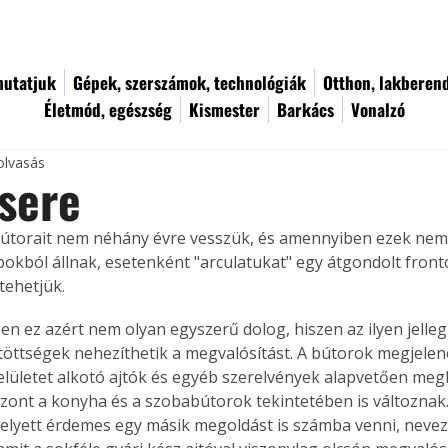
utatjuk
Gépek, szerszámok, technológiák
Otthon, lakberen
Életmód, egészség
Kismester
Barkács
Vonalzó
olvasás
sere
útorait nem néhány évre vesszük, és amennyiben ezek nem 
bokból állnak, esetenként "arculatukat" egy átgondolt front
tehetjük.
n ez azért nem olyan egyszerű dolog, hiszen az ilyen jelleg
töttségek nehezíthetik a megvalósítást. A bútorok megjelen
felületet alkotó ajtók és egyéb szerelvények alapvetően meg
szont a konyha és a szobabútorok tekintetében is változnak.
elyett érdemes egy másik megoldást is számba venni, nevez