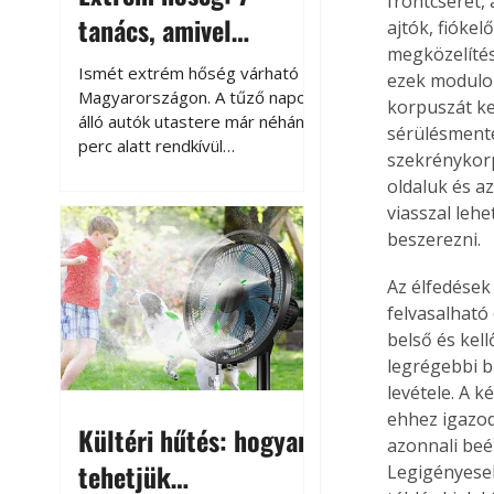
frontcserét, 
tanács, amivel
ajtók, fióke
megközelítés
megóvhatjuk
Ismét extrém hőség várható
ezek modulok
autónkat a nyári
Magyarországon. A tűző napon
korpuszát ke
álló autók utastere már néhány
károktól
sérülésmente
perc alatt rendkívül
szekrénykorp
felmelegszik, és rövid időn belül
oldaluk és a
akár a 60-70 °C-ot is
viasszal leh
megközelítheti. Ez nemcsak a
beszerezni.
beszállást teszi kellemetlenné,
hanem az autó állapotára és a
Az élfedések 
benne hagyott tárgyakra is
felvasalható 
káros hatással lehet. Néhány
belső és kell
egyszerű óvintézkedéssel
azonban jelentősen
legrégebbi b
csökkenthetjük a hőség káros
levétele. A 
hatásait.
ehhez igazod
Kültéri hűtés: hogyan
azonnali beé
tehetjük
Legigényeseb