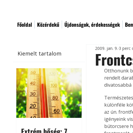
Főoldal
Közérdekű
Újdonságok, érdekességek
Bem
2009. jan. 9.
3 perc 
Frontc
Kiemelt tartalom
Otthonunk b
rendelt dara
divatosabbá 
Természetese
különféle kö
az ún. front
igényeink vi
bútorcsere h
Extrém hőség: 7