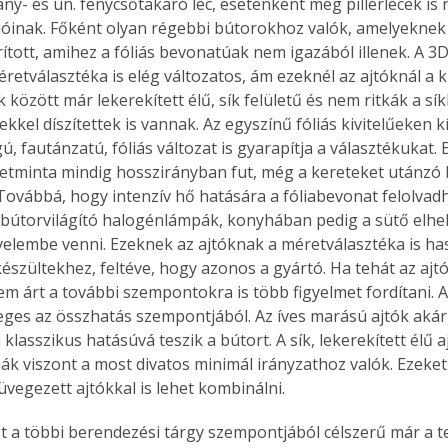
ny- és ún. fénycsőtakaró léc, esetenként még pillérlécek is 
cióinak. Főként olyan régebbi bútorokhoz valók, amelyeknek
rított, amihez a fóliás bevonatúak nem igazából illenek. A 3
retválasztéka is elég változatos, ám ezeknél az ajtóknál a k
k között már lekerekített élű, sík felületű és nem ritkák a s
ekkel díszítettek is vannak. Az egyszínű fóliás kivitelűeken 
, fautánzatú, fóliás változat is gyarapítja a választékukat. 
etminta mindig hosszirányban fut, még a kereteket utánzó
 Továbbá, hogy intenzív hő hatására a fóliabevonat felolvadh
bútorvilágító halogénlámpák, konyhában pedig a sütő elhe
gyelembe venni. Ezeknek az ajtóknak a méretválasztéka is ha
észültekhez, feltéve, hogy azonos a gyártó. Ha tehát az ajt
m árt a további szempontokra is több figyelmet fordítani. Az
ges az összhatás szempontjából. Az íves marású ajtók akár
lasszikus hatásúvá teszik a bútort. A sík, lekerekített élű a
ák viszont a most divatos minimál irányzathoz valók. Ezeket
üvegezett ajtókkal is lehet kombinálni.
t a többi berendezési tárgy szempontjából célszerű már a t