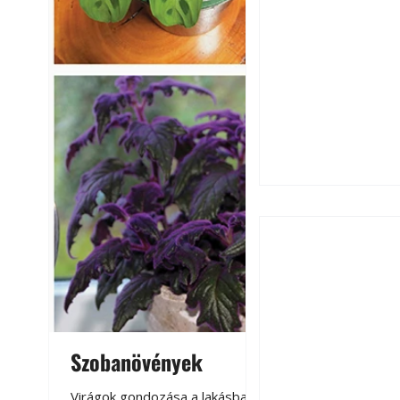
Szobanövények
Virágoskert: k
teraszon, laká
Virágok gondozása a lakásban,