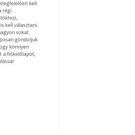
megfelelően kell 
 régi 
tókhoz, 
s kell választani. 
 nagyon sokat 
aposan gondoljuk 
hogy könnyen 
 a fiókelőlapot, 
lással 