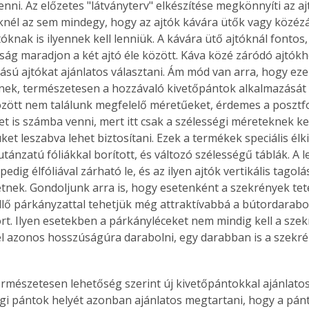
nni. Az előzetes "látványterv" elkészítése megkönnyíti az ajt
knél az sem mindegy, hogy az ajtók kávára ütők vagy közézá
tóknak is ilyennek kell lenniük. A kávára ütő ajtóknál fontos,
ság maradjon a két ajtó éle között. Káva közé záródó ajtókh
Együtt jobban megéri!
tású ajtókat ajánlatos választani. Ám mód van arra, hogy ez
Bővebb információ itt!
enek, természetesen a hozzávaló kivetőpántok alkalmazását 
k az
Együtt jobban megéri! A
özött nem találunk megfelelő méretűeket, érdemes a posztf
mester
könyvek tetszőleges
t is számba venni, mert itt csak a szélességi méreteknek kel
er Old
párosítással kedvezményes
t leszabva lehet biztosítani. Ezek a termékek speciális élki
áron, 0 Ft postaköltséggel
tánzatú fóliákkal borított, és változó szélességű táblák. A 
ptapir új,
megrendelhetők!
pedig élfóliával zárható le, és az ilyen ajtók vertikális tagolá
és egyedi
tt
etnek. Gondoljunk arra is, hogy esetenként a szekrények tete
lvasására
illő párkányzattal tehetjük még attraktívabbá a bútordarab
elefonon
rt. Ilyen esetekben a párkányléceket nem mindig kell a szek
nyelmesen
l azonos hosszúságúra darabolni, egy darabban is a szekré
ben vagy
t is
. Bárhol,
ön élve
régi pántok helyét azonban ajánlatos megtartani, hogy a pánt
ashatók az