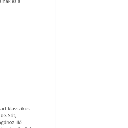
ainak és a 
e. Sőt, 
gához illő 