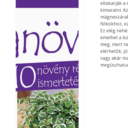
eltakarják a
Ezermester lapszámai. A
Ezermester lapszámai
kimaratni. A
Laptapir kényelmes megoldás,
Laptapir kényelmes 
mágneszáraka
mert: – t
mert: – t
fiókokhoz, ez
Ez elég nehé
emelhet a bú
meg, mert ne
elérhetők, jó
vagy akár ma
megúszhatun