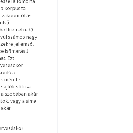
részei a tömörfa 
 a korpusza 
D vákuumfóliás 
ülső 
íkból kiemelkedő 
kívül számos nagy 
Ezekre jellemző, 
 belsőmarású 
at. Ezt 
lyezésekor 
sonló a 
ók mérete 
 ajtók stílusa 
 a szobában akár 
jtók, vagy a sima 
 akár 
ervezéskor 