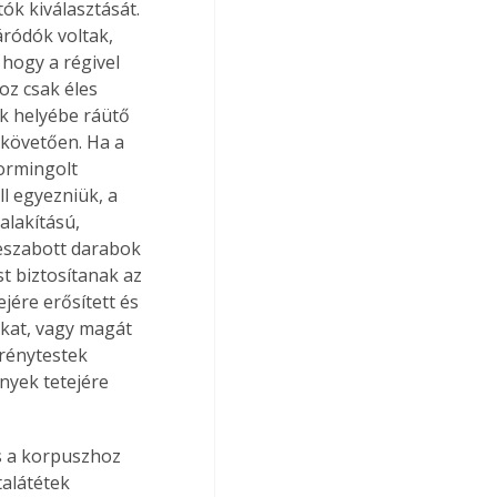
ók kiválasztását. 
ródók voltak, 
 hogy a régivel 
oz csak éles 
ek helyébe ráütő 
követően. Ha a 
ormingolt 
l egyezniük, a 
alakítású, 
leszabott darabok 
st biztosítanak az 
jére erősített és 
okat, vagy magát 
rénytestek 
nyek tetejére 
alátétek 