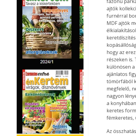
fazonú párká
ajtók kollek
furnérral bo
MDF ajtók mé
élkialakításo
keretdíszítés
kopásállóságú
hogy az erez
részeken is.
különösen a 
ajánlatos fi
tömörfából k
megfelelő, ne
nagyon lénye
a konyhában k
keretes form
fémkeretes, 
Az összhatás