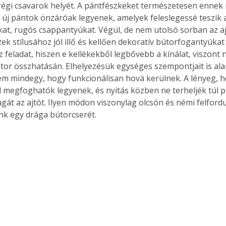
 régi csavarok helyét. A pántfészkeket természetesen ennek 
. A
z új pántok önzáróak legyenek, amelyek feleslegessé teszik a
megoldás,
t, rugós csappantyúkat. Végül, de nem utolsó sorban az aj
ek stílusához jól illő és kellően dekoratív bútorfogantyúkat i
z feladat, hiszen e kellékekből legbővebb a kínálat, viszont
tor összhatásán. Elhelyezésük egységes szempontjait is al
m mindegy, hogy funkcionálisan hová kerülnek. A lényeg, 
l megfoghatók legyenek, és nyitás közben ne terheljék túl pl.
gát az ajtót. Ilyen módon viszonylag olcsón és némi felfordu
k egy drága bútorcserét. 