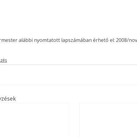
ermester alábbi nyomtatott lapszámában érhető el: 2008/no
ezés
yzések