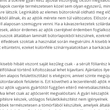
amit a sokféle gyári kész ajtóval viszonylag olcsón megvalós
lőlapok cseréje természetesen közel sem olyan egyszerű, mint
re látszik. Leginkább az elemes bútoroknál oldható meg el
ból állnak, és az ajtóik mérete nem túl változatos. Először
ll alaposan szemügyre venni. Ha a kávaszerkezetek szilárd
sek, akkor érdemes az ajtók cseréjével érdemben foglalkozn
uszok általában laminált bútorlapokból készülnek, ezeknél
z élfedések szoktak a használat során megsérülni. A kisebb k
et eltüntetni, ezeket különféle színárnyalatokban a barkács
kisebb hibáit viszont saját kezűleg csak - a sérült fóliarész 
élfóliával történő kifoltozással lehet kijavítani. Ajánlatos il
ően alapos felülettisztítást is elvégezni, amivel szinte megú
útordarabok felületei is. Ezt követheti a lecserélendő ajtók
kész ajtók ugyanis gyártótól függően eltérő méretválasztékb
va lehet csak az ajtócserét megvalósítani. A gyári készajtók
pítésre készek, utólagos felületkikészítést nem igényelnek. 
bek természetesen a tömörfából készültek, amelyek általá