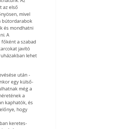
íthatunk. Az 
 az első 
őnyösen, mivel 
 a bútordarabok 
ak és mondhatni 
i. A 
 főként a szabad 
arcokat javító 
áruházakban lehet 
levésése után - 
yenkor egy külső-
julhatnak még a 
 méretének a 
an kaphatók, és 
 előnye, hogy 
ban keretes-