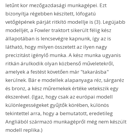
letűnt kor mezőgazdasági munkagépei. Ezt 
bizonyítja régebben készített, lófogatú 
vetőgépének párját ritkító modellje is (3). Legújabb 
modelljét, a Fowler traktort sikerült félig kész 
állapotában is lencsevégre kapnunk, így az is 
látható, hogy milyen összetett az ilyen nagy 
precizitást igénylő munka. A kész munka ugyanis 
ritkán árulkodik olyan közbenső műveletekről, 
amelyek a festést követően már "takarásba" 
kerülnek. Bár e modellek alapanyaga réz, sárgaréz 
és bronz, a kész műremekek értéke vetekszik egy 
ékszerével. (Igaz, hogy csak az európai modell 
különlegességeket gyűjtők körében, különös 
tekintettel arra, hogy a bemutatott, eredetileg 
Angliából származó munkagépről még nem készült 
modell replika.) 