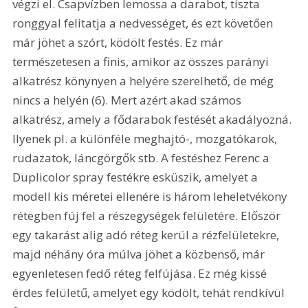
végzi el. Csapvízben lemossa a darabot, tiszta 
ronggyal felitatja a nedvességet, és ezt követően 
már jöhet a szórt, ködölt festés. Ez már 
természetesen a finis, amikor az összes parányi 
alkatrész könynyen a helyére szerelhető, de még 
nincs a helyén (6). Mert azért akad számos 
alkatrész, amely a fődarabok festését akadályozná. 
Ilyenek pl. a különféle meghajtó-, mozgatókarok, 
rudazatok, láncgörgők stb. A festéshez Ferenc a 
Duplicolor spray festékre esküszik, amelyet a 
modell kis méretei ellenére is három leheletvékony 
rétegben fúj fel a részegységek felületére. Először 
egy takarást alig adó réteg kerül a rézfelületekre, 
majd néhány óra múlva jöhet a közbenső, már 
egyenletesen fedő réteg felfújása. Ez még kissé 
érdes felületű, amelyet egy ködölt, tehát rendkívül 