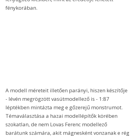
fénykorában.
A modell méreteit illetően parányi, hiszen készítője 
- lévén megrögzött vasútmodellező is - 1:87 
léptékben mintázta meg e gőzerejű monstrumot. 
Témaválasztása a hazai modellépítők körében 
szokatlan, de nem Lovas Ferenc modellező 
barátunk számára, akit mágnesként vonzanak e rég 