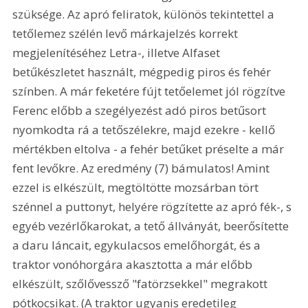
szüksége. Az apró feliratok, különös tekintettel a 
tetőlemez szélén levő márkajelzés korrekt 
megjelenítéséhez Letra-, illetve Alfaset 
betűkészletet használt, mégpedig piros és fehér 
színben. A már feketére fújt tetőelemet jól rögzítve 
Ferenc előbb a szegélyezést adó piros betűsort 
nyomkodta rá a tetőszélekre, majd ezekre - kellő 
mértékben eltolva - a fehér betűket préselte a már 
fent levőkre. Az eredmény (7) bámulatos! Amint 
ezzel is elkészült, megtöltötte mozsárban tört 
szénnel a puttonyt, helyére rögzítette az apró fék-, s 
egyéb vezérlőkarokat, a tető állványát, beerősítette 
a daru láncait, egykulacsos emelőhorgát, és a 
traktor vonóhorgára akasztotta a már előbb 
elkészült, szőlővessző "fatörzsekkel" megrakott 
pótkocsikat. (A traktor ugyanis eredetileg 