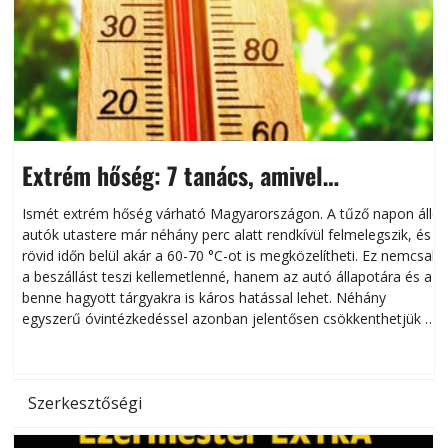
Extrém hőség: 7 tanács, amivel
megóvhatjuk autónkat a nyári károktól
Ismét extrém hőség várható Magyarországon. A tűző napon álló
autók utastere már néhány perc alatt rendkívül felmelegszik, és
rövid időn belül akár a 60-70 °C-ot is megközelítheti. Ez nemcsak
n
a beszállást teszi kellemetlenné, hanem az autó állapotára és a
benne hagyott tárgyakra is káros hatással lehet. Néhány
egyszerű óvintézkedéssel azonban jelentősen csökkenthetjük a
hőség káros hatásait.
l
Szerkesztőségi