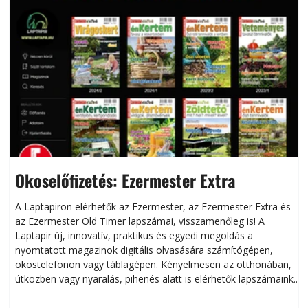
Okoselőfizetés: Ezermester Extra
A Laptapiron elérhetők az Ezermester, az Ezermester Extra és
az Ezermester Old Timer lapszámai, visszamenőleg is! A
Laptapir új, innovatív, praktikus és egyedi megoldás a
L
nyomtatott magazinok digitális olvasására számítógépen,
okostelefonon vagy táblagépen. Kényelmesen az otthonában,
útközben vagy nyaralás, pihenés alatt is elérhetők lapszámaink.
ú
Bárhol, bármikor, akár külföldön élve vagy dolgozva is
B
olvashatók az Ezermester lapszámai. A Laptapir kényelmes