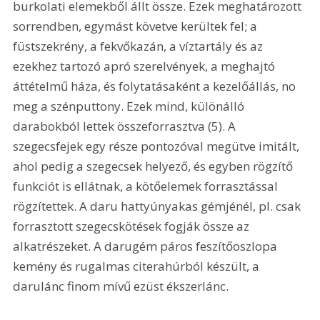
burkolati elemekből állt össze. Ezek meghatározott 
sorrendben, egymást követve kerültek fel; a 
füstszekrény, a fekvőkazán, a víztartály és az 
ezekhez tartozó apró szerelvények, a meghajtó 
áttételmű háza, és folytatásaként a kezelőállás, no 
meg a szénputtony. Ezek mind, különálló 
darabokból lettek összeforrasztva (5). A 
szegecsfejek egy része pontozóval megütve imitált, 
ahol pedig a szegecsek helyező, és egyben rögzítő 
funkciót is ellátnak, a kötőelemek forrasztással 
rögzítettek. A daru hattyúnyakas gémjénél, pl. csak 
forrasztott szegecskötések fogják össze az 
alkatrészeket. A darugém páros feszítőoszlopa 
kemény és rugalmas citerahúrból készült, a 
darulánc finom mívű ezüst ékszerlánc. 