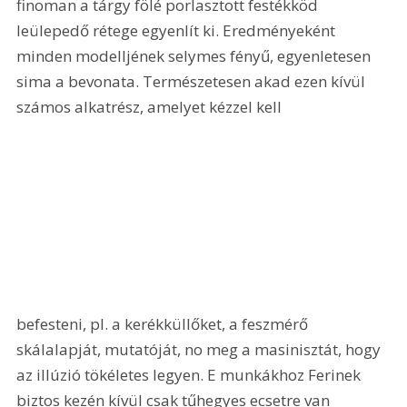
finoman a tárgy fölé porlasztott festékköd 
leülepedő rétege egyenlít ki. Eredményeként 
minden modelljének selymes fényű, egyenletesen 
sima a bevonata. Természetesen akad ezen kívül 
számos alkatrész, amelyet kézzel kell 
befesteni, pl. a kerékküllőket, a feszmérő 
skálalapját, mutatóját, no meg a masinisztát, hogy 
az illúzió tökéletes legyen. E munkákhoz Ferinek 
biztos kezén kívül csak tűhegyes ecsetre van 