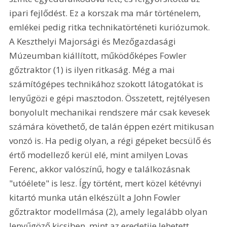
ipari fejlődést. Ez a korszak ma már történelem, 
emlékei pedig ritka technikatörténeti kuriózumok. 
A Keszthelyi Majorsági és Mezőgazdasági 
Múzeumban kiállított, működőképes Fowler 
gőztraktor (1) is ilyen ritkaság. Még a mai 
számítógépes technikához szokott látogatókat is 
lenyűgözi e gépi masztodon. Összetett, rejtélyesen 
bonyolult mechanikai rendszere már csak kevesek 
számára követhető, de talán éppen ezért mitikusan 
vonzó is. Ha pedig olyan, a régi gépeket becsülő és 
értő modellező kerül elé, mint amilyen Lovas 
Ferenc, akkor valószínű, hogy e találkozásnak 
"utóélete" is lesz. Így történt, mert közel kétévnyi 
kitartó munka után elkészült a John Fowler 
gőztraktor modellmása (2), amely legalább olyan 
lenyűgöző kicsiben, mint az eredetije lehetett 