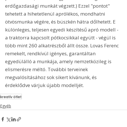
erdőgazdasági munkát végzett.) Ezzel "pontot" 
tehetett a hihetetlenül aprólékos, mondhatni 
ötvösmunka végére, és büszkén hátra dőlhetett. E 
különleges, teljesen egyedi készítésű apró modell - 
a traktorra kapcsolt pótkocsikkal együtt - végül is 
több mint 260 alkatrészből állt össze. Lovas Ferenc 
remekelt, rendkívül igényes, garantáltan 
egyedülálló a munkája, amely nemzetközileg is 
elismerésre méltó. További terveinek 
megvalósításához sok sikert kívánunk, és 
érdeklődve várjuk újabb modelljét. 
kreatív ötlet
Egyéb