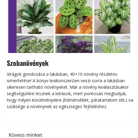
Szobanövények
Virágok gondozása a lakásban, 40+10 növény részletes
ismertetése! A könyv lexikonszerűen veszi sorra a lakásban
s
sikeresen tart­ha­tó növényeket. Már a növény kiválasztásakor
h
segítségünkre lesznek a leírások, mert pontosan megtudjuk,
k
hogy milyen körülményekre (hőmérséklet, páratartalom stb.) van
szüksége a növénynek az egészséges fejlődéshez.
t
Kövess minket