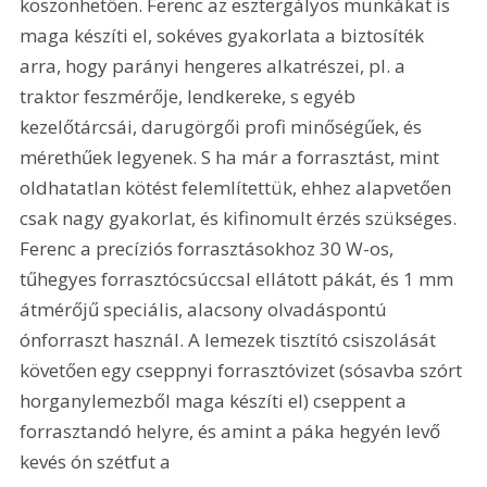
köszönhetően. Ferenc az esztergályos munkákat is 
maga készíti el, sokéves gyakorlata a biztosíték 
arra, hogy parányi hengeres alkatrészei, pl. a 
traktor feszmérője, lendkereke, s egyéb 
kezelőtárcsái, darugörgői profi minőségűek, és 
mérethűek legyenek. S ha már a forrasztást, mint 
oldhatatlan kötést felemlítettük, ehhez alapvetően 
csak nagy gyakorlat, és kifinomult érzés szükséges. 
Ferenc a precíziós forrasztásokhoz 30 W-os, 
tűhegyes forrasztócsúccsal ellátott pákát, és 1 mm 
átmérőjű speciális, alacsony olvadáspontú 
ónforraszt használ. A lemezek tisztító csiszolását 
követően egy cseppnyi forrasztóvizet (sósavba szórt 
horganylemezből maga készíti el) cseppent a 
forrasztandó helyre, és amint a páka hegyén levő 
kevés ón szétfut a 