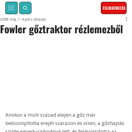
FELIRATKOZÁS
2008. máj. 1.
4 perc olvasás
Fowler gőztraktor rézlemezből
Amikor a múlt század elején a gőz már 
bebizonyította erejét szárazon és vízen, a gőzhajtás 
szinte egyeduralkodóvá lett, és felgyorsította az 