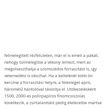
felmelegített rézfelületen, már el is emeli a pákát, 
nehogy túlmelegítse a vékony lemezt, mert az 
megolvaszthatja a szomszédos forrasztást is, így 
vetemedést is okozhat. Ha a kelleténél több ón 
kerülne a forrasztási helyre, a felesleget apró, 
háromélű hántolóval távolítja el. Utókezelésként 
1500, 2000-es polírpapíros finomcsiszolás 
következik, a zsírtalanítást pedig ételecetbe mártva 