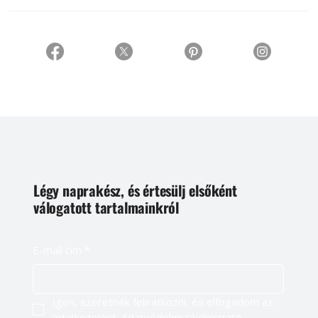
Légy naprakész, és értesülj elsőként
válogatott tartalmainkról
E-mail cím
*
Igen, szeretnék feliratkozni, és elfogadom az 
adatkezelést. 
Adatvédelmi tájékoztató