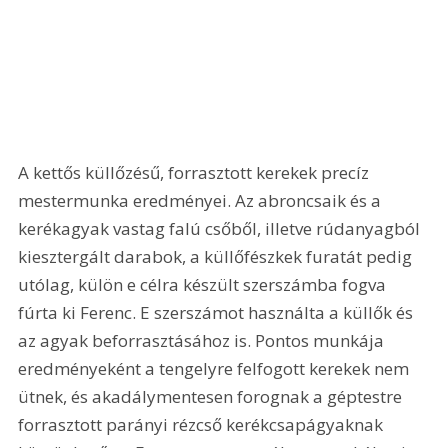
A kettős küllőzésű, forrasztott kerekek precíz 
mestermunka eredményei. Az abroncsaik és a 
kerékagyak vastag falú csőből, illetve rúdanyagból 
kiesztergált darabok, a küllőfészkek furatát pedig 
utólag, külön e célra készült szerszámba fogva 
fúrta ki Ferenc. E szerszámot használta a küllők és 
az agyak beforrasztásához is. Pontos munkája 
eredményeként a tengelyre felfogott kerekek nem 
ütnek, és akadálymentesen forognak a géptestre 
forrasztott parányi rézcső kerékcsapágyaknak 