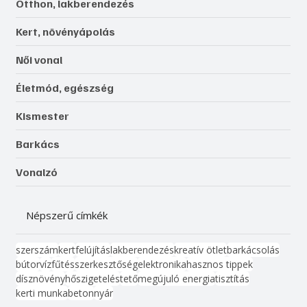
Otthon, lakberendezés
Kert, növényápolás
Női vonal
Életmód, egészség
Kismester
Barkács
Vonalzó
Népszerű címkék
szerszám
kert
felújítás
lakberendezés
kreatív ötlet
barkácsolás
bútor
víz
fűtés
szerkesztőség
elektronika
hasznos tippek
dísznövény
hőszigetelés
tető
megújuló energia
tisztítás
kerti munka
beton
nyár