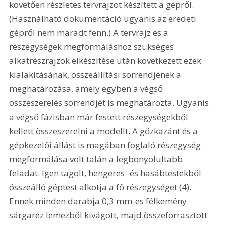
követően részletes tervrajzot készített a gépről. 
(Használható dokumentáció ugyanis az eredeti 
gépről nem maradt fenn.) A tervrajz és a 
részegységek megformáláshoz szükséges 
alkatrészrajzok elkészítése után következett ezek 
kialakításának, összeállítási sorrendjének a 
meghatározása, amely egyben a végső 
összeszerelés sorrendjét is meghatározta. Ugyanis 
a végső fázisban már festett részegységekből 
kellett összeszerelni a modellt. A gőzkazánt és a 
gépkezelői állást is magában foglaló részegység 
megformálása volt talán a legbonyolultabb 
feladat. Igen tagolt, hengeres- és hasábtestekből 
összeálló géptest alkotja a fő részegységet (4). 
Ennek minden darabja 0,3 mm-es félkemény 
sárgaréz lemezből kivágott, majd összeforrasztott 