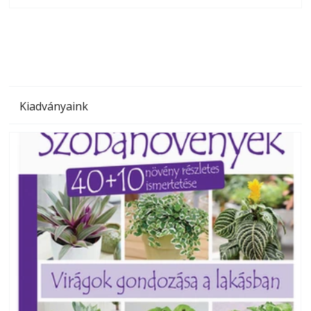
megoldás, mert: – t
Kiadványaink