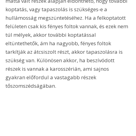
mattá vált részek alapján eldönthető, hogy további 
koptatás, vagy tapaszolás is szükséges-e a 
hullámosság megszüntetéséhez. Ha a felkoptatott 
felületen csak kis fényes foltok vannak, és ezek nem 
túl mélyek, akkor további koptatással 
eltüntethetők, ám ha nagyobb, fényes foltok 
tarkítják az átcsiszolt részt, akkor tapaszolásra is 
szükség van. Különösen akkor, ha beszívódott 
részek is vannak a karosszérián, ami sajnos 
gyakran előfordul a vastagabb részek 
tőszomszédságában. 