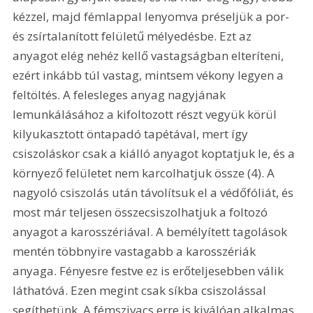
kézzel, majd fémlappal lenyomva préseljük a por- 
és zsírtalanított felületű mélyedésbe. Ezt az 
anyagot elég nehéz kellő vastagságban elteríteni, 
ezért inkább túl vastag, mintsem vékony legyen a 
feltöltés. A felesleges anyag nagyjának 
lemunkálásához a kifoltozott részt vegyük körül 
kilyukasztott öntapadó tapétával, mert így 
csiszoláskor csak a kiálló anyagot koptatjuk le, és a 
környező felületet nem karcolhatjuk össze (4). A 
nagyoló csiszolás után távolítsuk el a védőfóliát, és 
most már teljesen összecsiszolhatjuk a foltozó 
anyagot a karosszériával. A bemélyített tagolások 
mentén többnyire vastagabb a karosszériák 
anyaga. Fényesre festve ez is erőteljesebben válik 
láthatóvá. Ezen megint csak síkba csiszolással 
segíthetünk. A fémszivacs erre is kiválóan alkalmas, 