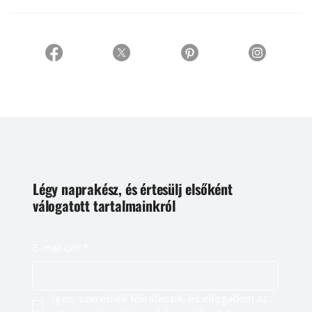
Légy naprakész, és értesülj elsőként
válogatott tartalmainkról
E-mail cím
*
Igen, szeretnék feliratkozni, és elfogadom az 