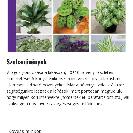
Szobanövények
Virágok gondozása a lakásban, 40+10 növény részletes
ismertetése! A könyv lexikonszerűen veszi sorra a lakásban
s
sikeresen tart­ha­tó növényeket. Már a növény kiválasztásakor
h
segítségünkre lesznek a leírások, mert pontosan megtudjuk,
k
hogy milyen körülményekre (hőmérséklet, páratartalom stb.) van
szüksége a növénynek az egészséges fejlődéshez.
t
Kövess minket