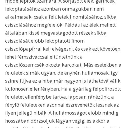
modellépítők számára. A sorjázott élek, gerincek 
lekoptatásához azonban önmagukban nem 
alkalmasak, csak a felületek finomításához, síkba 
csiszolásához megfelelők. Például az élek mellett 
általában kissé megvastagodott részek síkba 
csiszolását előbb lekoptatott finom 
csiszolópapírral kell elvégezni, és csak ezt követően 
lehet fémszivaccsal eltüntetnünk a 
csiszolószemcsék okozta karcokat. Más esetekben a 
felületek simák ugyan, de enyhén hullámosak, így 
színre fújva ez a hiba már nagyon is láthatóvá válik, 
különösen ellenfényben. Ha a gyárilag felpolírozott 
felületet ellenfénybe tartva, laposan ránézünk, a 
fénylő felületeken azonnal észrevehetők lesznek az 
ilyen jellegű hibák. A hullámosságot előbb mindig 
hosszában dörzsöljük lágyan végig, és akkor a 