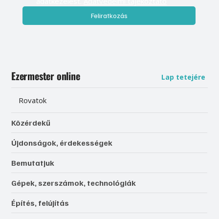
adatkezelést. 
Adatvédelmi tájékoztató
Feliratkozás
Ezermester online
Lap tetejére
Rovatok
Közérdekű
Újdonságok, érdekességek
Bemutatjuk
Gépek, szerszámok, technológiák
Építés, felújítás