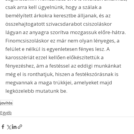
csak arra kell ügyelnünk, hogy a szálak a 
bemélyített árkokra keresztbe álljanak, és az 
összehajtogatott szivacsdarabot csiszoláskor 
lágyan az anyagra szorítva mozgassuk előre-hátra. 
Finomcsiszoláskor ez már nem olyan lényeges, a 
felület e nélkül is egyenletesen fényes lesz. A 
karosszériát ezzel kellően előkészítettük a 
fényezéshez, ám a festéssel az eddigi munkánkat 
még el is ronthatjuk, hiszen a festékszórásnak is 
megvannak a maga trükkjei, amelyeket majd 
legközelebb mutatunk be. 
javítás
Egyéb