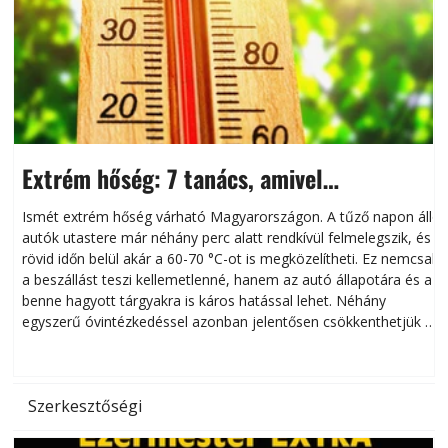
Extrém hőség: 7 tanács, amivel
megóvhatjuk autónkat a nyári károktól
Ismét extrém hőség várható Magyarországon. A tűző napon álló
autók utastere már néhány perc alatt rendkívül felmelegszik, és
rövid időn belül akár a 60-70 °C-ot is megközelítheti. Ez nemcsak
n
a beszállást teszi kellemetlenné, hanem az autó állapotára és a
benne hagyott tárgyakra is káros hatással lehet. Néhány
egyszerű óvintézkedéssel azonban jelentősen csökkenthetjük a
hőség káros hatásait.
l
Szerkesztőségi