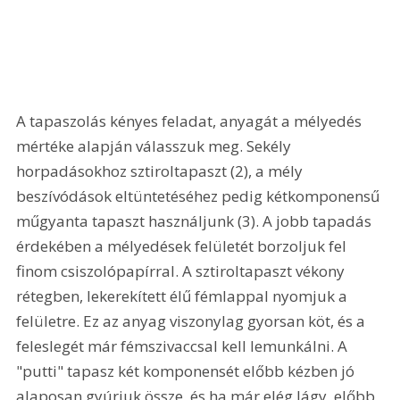
A tapaszolás kényes feladat, anyagát a mélyedés 
mértéke alapján válasszuk meg. Sekély 
horpadásokhoz sztiroltapaszt (2), a mély 
beszívódások eltüntetéséhez pedig kétkomponensű 
műgyanta tapaszt használjunk (3). A jobb tapadás 
érdekében a mélyedések felületét borzoljuk fel 
finom csiszolópapírral. A sztiroltapaszt vékony 
rétegben, lekerekített élű fémlappal nyomjuk a 
felületre. Ez az anyag viszonylag gyorsan köt, és a 
feleslegét már fémszivaccsal kell lemunkálni. A 
"putti" tapasz két komponensét előbb kézben jó 
alaposan gyúrjuk össze, és ha már elég lágy, előbb 