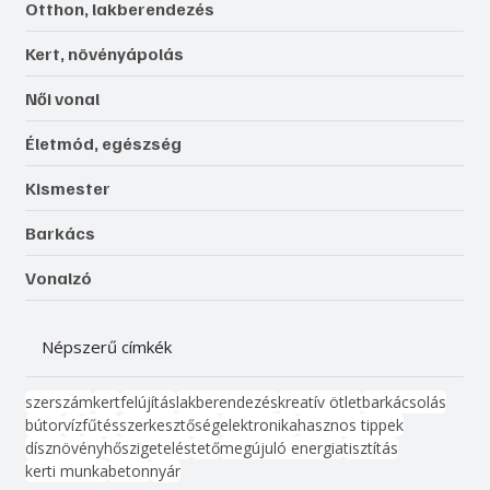
Otthon, lakberendezés
Kert, növényápolás
Női vonal
Életmód, egészség
Kismester
Barkács
Vonalzó
Népszerű címkék
szerszám
kert
felújítás
lakberendezés
kreatív ötlet
barkácsolás
bútor
víz
fűtés
szerkesztőség
elektronika
hasznos tippek
dísznövény
hőszigetelés
tető
megújuló energia
tisztítás
kerti munka
beton
nyár