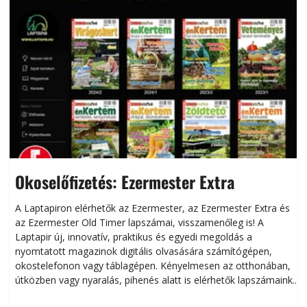
Okoselőfizetés: Ezermester Extra
A Laptapiron elérhetők az Ezermester, az Ezermester Extra és
az Ezermester Old Timer lapszámai, visszamenőleg is! A
Laptapir új, innovatív, praktikus és egyedi megoldás a
L
nyomtatott magazinok digitális olvasására számítógépen,
okostelefonon vagy táblagépen. Kényelmesen az otthonában,
útközben vagy nyaralás, pihenés alatt is elérhetők lapszámaink.
ú
Bárhol, bármikor, akár külföldön élve vagy dolgozva is
B