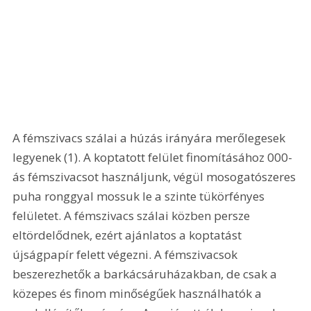
A fémszivacs szálai a húzás irányára merőlegesek 
legyenek (1). A koptatott felület finomításához 000-
ás fémszivacsot használjunk, végül mosogatószeres 
puha ronggyal mossuk le a szinte tükörfényes 
felületet. A fémszivacs szálai közben persze 
eltördelődnek, ezért ajánlatos a koptatást 
újságpapír felett végezni. A fémszivacsok 
beszerezhetők a barkácsáruházakban, de csak a 
közepes és finom minőségűek használhatók a 