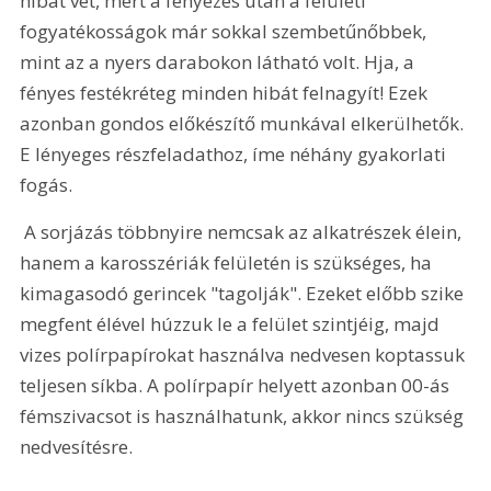
hibát vét, mert a fényezés után a felületi 
fogyatékosságok már sokkal szembetűnőbbek, 
mint az a nyers darabokon látható volt. Hja, a 
fényes festékréteg minden hibát felnagyít! Ezek 
azonban gondos előkészítő munkával elkerülhetők. 
E lényeges részfeladathoz, íme néhány gyakorlati 
fogás.
 A sorjázás többnyire nemcsak az alkatrészek élein, 
hanem a karosszériák felületén is szükséges, ha 
kimagasodó gerincek "tagolják". Ezeket előbb szike 
megfent élével húzzuk le a felület szintjéig, majd 
vizes polírpapírokat használva nedvesen koptassuk 
teljesen síkba. A polírpapír helyett azonban 00-ás 
fémszivacsot is használhatunk, akkor nincs szükség 
nedvesítésre. 