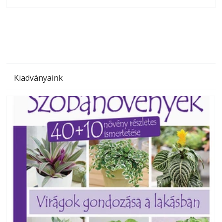
olvashatók az Ezermester lapszámai. A Laptapir kényelmes
megoldás, mert: – t
Kiadványaink