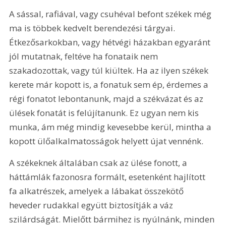
A sással, rafiával, vagy csuhéval befont székek még 
ma is többek kedvelt berendezési tárgyai. 
Étkezősarkokban, vagy hétvégi házakban egyaránt 
jól mutatnak, feltéve ha fonataik nem 
szakadozottak, vagy túl kiültek. Ha az ilyen székek 
kerete már kopott is, a fonatuk sem ép, érdemes a 
régi fonatot lebontanunk, majd a székvázat és az 
ülések fonatát is felújítanunk. Ez ugyan nem kis 
munka, ám még mindig kevesebbe kerül, mintha a 
kopott ülőalkalmatosságok helyett újat vennénk.
A székeknek általában csak az ülése fonott, a 
háttámlák fazonosra formált, esetenként hajlított 
fa alkatrészek, amelyek a lábakat összekötő 
heveder rudakkal együtt biztosítják a váz 
szilárdságát. Mielőtt bármihez is nyúlnánk, minden 