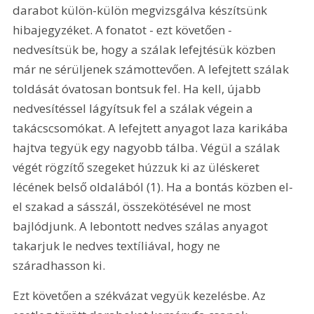
darabot külön-külön megvizsgálva készítsünk 
hibajegyzéket. A fonatot - ezt követően - 
nedvesítsük be, hogy a szálak lefejtésük közben 
már ne sérüljenek számottevően. A lefejtett szálak 
toldását óvatosan bontsuk fel. Ha kell, újabb 
nedvesítéssel lágyítsuk fel a szálak végein a 
takácscsomókat. A lefejtett anyagot laza karikába 
hajtva tegyük egy nagyobb tálba. Végül a szálak 
végét rögzítő szegeket húzzuk ki az üléskeret 
lécének belső oldalából (1). Ha a bontás közben el-
el szakad a sásszál, összekötésével ne most 
bajlódjunk. A lebontott nedves szálas anyagot 
takarjuk le nedves textíliával, hogy ne 
száradhasson ki.
Ezt követően a székvázat vegyük kezelésbe. Az 