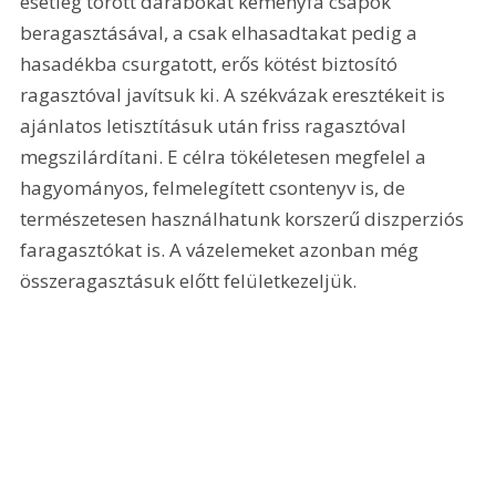
esetleg törött darabokat keményfa csapok 
beragasztásával, a csak elhasadtakat pedig a 
hasadékba csurgatott, erős kötést biztosító 
ragasztóval javítsuk ki. A székvázak eresztékeit is 
ajánlatos letisztításuk után friss ragasztóval 
megszilárdítani. E célra tökéletesen megfelel a 
hagyományos, felmelegített csontenyv is, de 
természetesen használhatunk korszerű diszperziós 
faragasztókat is. A vázelemeket azonban még 
összeragasztásuk előtt felületkezeljük.