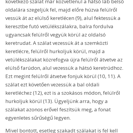
következő szálat már közvetlenül a hátsó láb belső 
oldalára szegeljük fel, majd előre húzva felülről 
vessük át az elülső keretlécen (9), alul fektessük a 
keresztbe futó vetülékszálakra, balra fordulva 
ugyancsak felülről vegyük körül az oldalsó 
keretrudat. A szálat vezessük át a szemközti 
keretlécre, felülről hurkoljuk körül, majd a 
vetülékszálakat közrefogva újra felülről átvetve az 
elülső farúdon, alul vezessük a hátsó keretrúdhoz. 
Ezt megint felülről átvetve fonjuk körül (10, 11). A 
szálat ezt követően vezessük a bal oldali 
keretléchez (12), ezt is a szokásos módon, felülről 
hurkoljuk körül (13). Ügyeljünk arra, hogy a 
szálakat azonos erővel feszítsük meg, a fonat 
egyenletes sűrűségű legyen.
Mivel bontott, esetleg szakadt szálakat is fel kell 