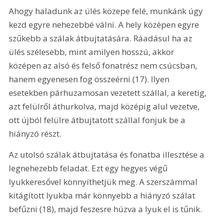
Ahogy haladunk az ülés közepe felé, munkánk úgy 
kezd egyre nehezebbé válni. A hely középen egyre 
szűkebb a szálak átbujtatására. Ráadásul ha az 
ülés szélesebb, mint amilyen hosszú, akkor 
középen az alsó és felső fonatrész nem csúcsban, 
hanem egyenesen fog összeérni (17). Ilyen 
esetekben párhuzamosan vezetett szállal, a keretig, 
azt felülről áthurkolva, majd középig alul vezetve, 
ott újból felülre átbujtatott szállal fonjuk be a 
hiányzó részt.
Az utolsó szálak átbujtatása és fonatba illesztése a 
legnehezebb feladat. Ezt egy hegyes végű 
lyukkeresővel könnyíthetjük meg. A szerszámmal 
kitágított lyukba már könnyebb a hiányzó szálat 
befűzni (18), majd feszesre húzva a lyuk el is tűnik. 