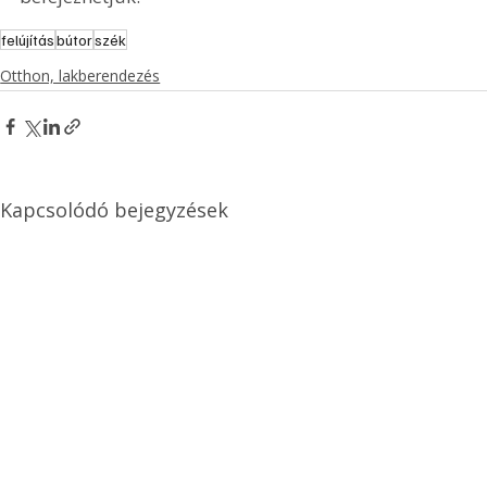
felújítás
bútor
szék
Otthon, lakberendezés
Kapcsolódó bejegyzések