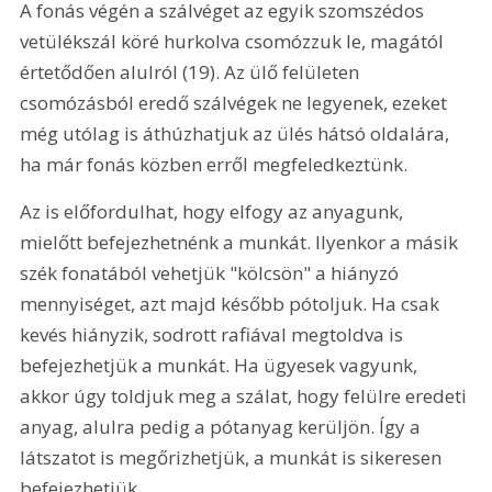
A fonás végén a szálvéget az egyik szomszédos 
vetülékszál köré hurkolva csomózzuk le, magától 
értetődően alulról (19). Az ülő felületen 
csomózásból eredő szálvégek ne legyenek, ezeket 
még utólag is áthúzhatjuk az ülés hátsó oldalára, 
ha már fonás közben erről megfeledkeztünk.
Az is előfordulhat, hogy elfogy az anyagunk, 
mielőtt befejezhetnénk a munkát. Ilyenkor a másik 
szék fonatából vehetjük "kölcsön" a hiányzó 
mennyiséget, azt majd később pótoljuk. Ha csak 
kevés hiányzik, sodrott rafiával megtoldva is 
befejezhetjük a munkát. Ha ügyesek vagyunk, 
akkor úgy toldjuk meg a szálat, hogy felülre eredeti 
anyag, alulra pedig a pótanyag kerüljön. Így a 
látszatot is megőrizhetjük, a munkát is sikeresen 
befejezhetjük.