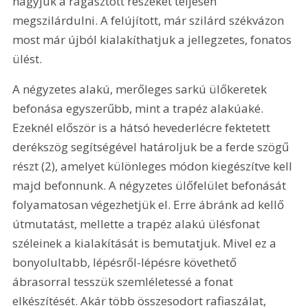
hagyjuk a ragasztott részeket teljesen 
megszilárdulni. A felújított, már szilárd székvázon 
most már újból kialakíthatjuk a jellegzetes, fonatos 
ülést.
A négyzetes alakú, merőleges sarkú ülőkeretek 
befonása egyszerűbb, mint a trapéz alakúaké. 
Ezeknél először is a hátsó hevederlécre fektetett 
derékszög segítségével határoljuk be a ferde szögű 
részt (2), amelyet különleges módon kiegészítve kell 
majd befonnunk. A négyzetes ülőfelület befonását 
folyamatosan végezhetjük el. Erre ábránk ad kellő 
útmutatást, mellette a trapéz alakú ülésfonat 
széleinek a kialakítását is bemutatjuk. Mivel ez a 
bonyolultabb, lépésről-lépésre követhető 
ábrasorral tesszük szemléletessé a fonat 
elkészítését. Akár több összesodort rafiaszálat, 