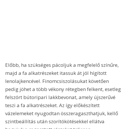
Előbb, ha szükséges pácoljuk a megfelelő színűre, 
majd a fa alkatrészeket itassuk át jól hígított 
lenolajkencével. Finomcsiszolásukat követően 
pedig jöhet a több vékony rétegben felkent, esetleg 
felszórt bútoripari lakkbevonat, amely újszerűvé 
teszi a fa alkatrészeket. Az így előkészített 
vázelemeket nyugodtan összeragaszthatjuk, kellő 
szintbeállítás után szorítókötésekkel ellátva 