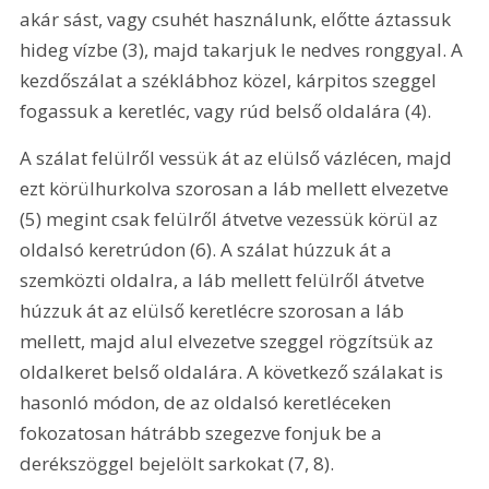
akár sást, vagy csuhét használunk, előtte áztassuk 
hideg vízbe (3), majd takarjuk le nedves ronggyal. A 
kezdőszálat a széklábhoz közel, kárpitos szeggel 
fogassuk a keretléc, vagy rúd belső oldalára (4).
A szálat felülről vessük át az elülső vázlécen, majd 
ezt körülhurkolva szorosan a láb mellett elvezetve 
(5) megint csak felülről átvetve vezessük körül az 
oldalsó keretrúdon (6). A szálat húzzuk át a 
szemközti oldalra, a láb mellett felülről átvetve 
húzzuk át az elülső keretlécre szorosan a láb 
mellett, majd alul elvezetve szeggel rögzítsük az 
oldalkeret belső oldalára. A következő szálakat is 
hasonló módon, de az oldalsó keretléceken 
fokozatosan hátrább szegezve fonjuk be a 
derékszöggel bejelölt sarkokat (7, 8).