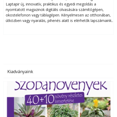
Laptapir új, innovatív, praktikus és egyedi megoldás a
L
nyomtatott magazinok digitális olvasására számítógépen,
okostelefonon vagy táblagépen. Kényelmesen az otthonában,
útközben vagy nyaralás, pihenés alatt is elérhetők lapszámaink.
ú
Bárhol, bármikor, akár külföldön élve vagy dolgozva is
B
olvashatók az Ezermester lapszámai. A Laptapir kényelmes
megoldás, mert: – t
Kiadványaink