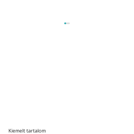
Gyerekszoba az új tanévhez
Kiemelt tartalom