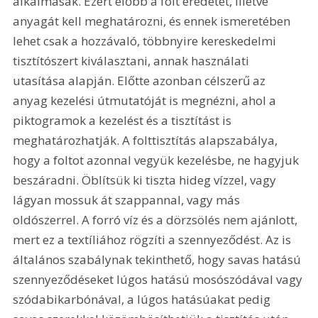
alkalmasak. Ezért előbb a folt eredetét, illetve 
anyagát kell meghatározni, és ennek ismeretében 
lehet csak a hozzávaló, többnyire kereskedelmi 
tisztítószert kiválasztani, annak használati 
utasítása alapján. Előtte azonban célszerű az 
anyag kezelési útmutatóját is megnézni, ahol a 
piktogramok a kezelést és a tisztítást is 
meghatározhatják. A folttisztítás alapszabálya, 
hogy a foltot azonnal vegyük kezelésbe, ne hagyjuk 
beszáradni. Öblítsük ki tiszta hideg vízzel, vagy 
lágyan mossuk át szappannal, vagy más 
oldószerrel. A forró víz és a dörzsölés nem ajánlott, 
mert ez a textíliához rögzíti a szennyeződést. Az is 
általános szabálynak tekinthető, hogy savas hatású 
szennyeződéseket lúgos hatású mosószódával vagy 
szódabikarbónával, a lúgos hatásúakat pedig 