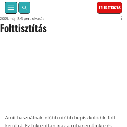
FELIRATKOZÁS
2009. máj. 8.
3 perc olvasás
Folttisztítás
Amit használnak, előbb utóbb bepiszkolódik, folt 
kerül rá. Ez fokozottan igaz a ruhaneműinkre és 