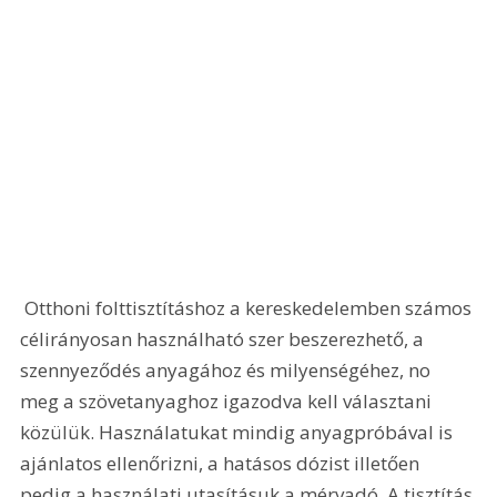
 Otthoni folttisztításhoz a kereskedelemben számos 
célirányosan használható szer beszerezhető, a 
szennyeződés anyagához és milyenségéhez, no 
meg a szövetanyaghoz igazodva kell választani 
közülük. Használatukat mindig anyagpróbával is 
ajánlatos ellenőrizni, a hatásos dózist illetően 
pedig a használati utasításuk a mérvadó. A tisztítás 