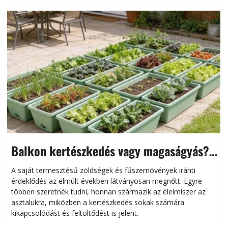
Balkon kertészkedés vagy magaságyás?
Helytakarékos kertészkedés
A saját termesztésű zöldségek és fűszernövények iránti
érdeklődés az elmúlt években látványosan megnőtt. Egyre
többen szeretnék tudni, honnan származik az élelmiszer az
l
asztalukra, miközben a kertészkedés sokak számára
kikapcsolódást és feltöltődést is jelent.
é