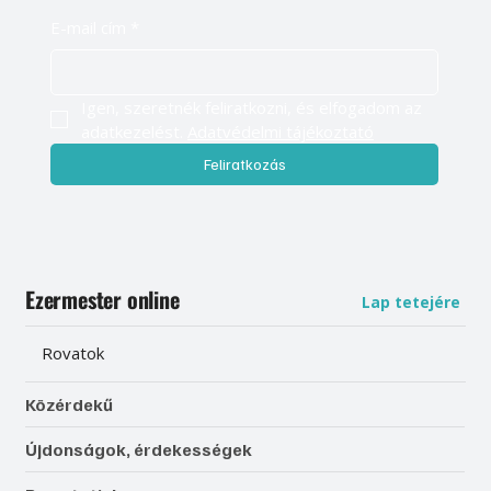
E-mail cím
*
Igen, szeretnék feliratkozni, és elfogadom az 
adatkezelést. 
Adatvédelmi tájékoztató
Feliratkozás
Ezermester online
Lap tetejére
Rovatok
Közérdekű
Újdonságok, érdekességek