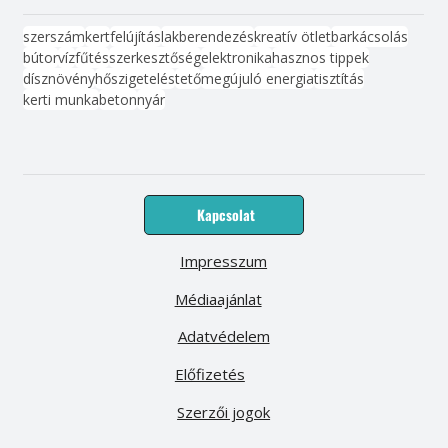
szerszám
kert
felújítás
lakberendezés
kreatív ötlet
barkácsolás
bútor
víz
fűtés
szerkesztőség
elektronika
hasznos tippek
dísznövény
hőszigetelés
tető
megújuló energia
tisztítás
kerti munka
beton
nyár
Kapcsolat
Impresszum
Médiaajánlat
Adatvédelem
Előfizetés
Szerzői jogok