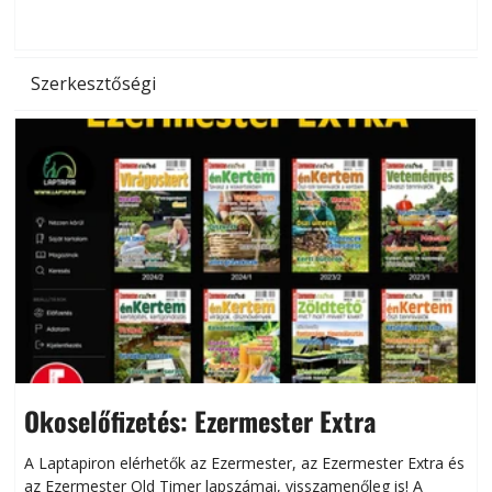
d
Szerkesztőségi
Okoselőfizetés: Ezermester Extra
A Laptapiron elérhetők az Ezermester, az Ezermester Extra és
az Ezermester Old Timer lapszámai, visszamenőleg is! A