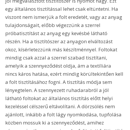
jól megválasztott tisztítószer is nyomot hagy. Ezt 
egy általános tisztítással lehet csak eltüntetni. Ha 
viszont nem ismerjük a folt eredetét, vagy az anyag 
tulajdonságait, előbb végezzünk a szerrel 
próbatisztítást az anyag egy kevésbé látható 
részén. Ha a tisztítószer az anyagon elváltozást 
okoz, kísérletezzünk más készítménnyel. Foltokat 
mindig csak azzal a szerrel szabad tisztítani, 
amelyik a szennyeződést oldja, ám a textíliára 
nincs káros hatása, ezért mindig körültekintően kell 
a folt tisztításához fogni. A tisztítás módja sem 
lényegtelen. A szennyezett ruhadarabról a jól 
látható foltokat az általános tisztítás előtt helyi 
kezeléssel célszerű eltávolítani. A dörzsölés nem 
ajánlott, inkább a folt lágy nyomkodása, tupfolása 
közben mossuk ki a szennyeződést, amihez 