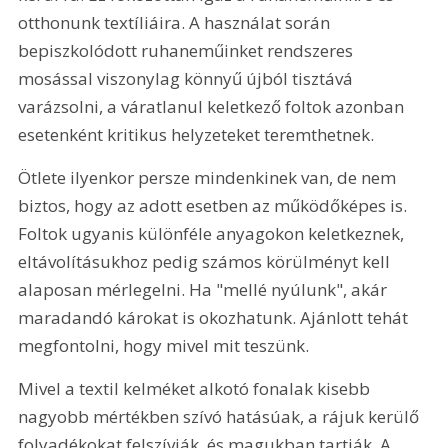
otthonunk textíliáira. A használat során 
bepiszkolódott ruhaneműinket rendszeres 
mosással viszonylag könnyű újból tisztává 
varázsolni, a váratlanul keletkező foltok azonban 
esetenként kritikus helyzeteket teremthetnek.
Ötlete ilyenkor persze mindenkinek van, de nem 
biztos, hogy az adott esetben az működőképes is. 
Foltok ugyanis különféle anyagokon keletkeznek, 
eltávolításukhoz pedig számos körülményt kell 
alaposan mérlegelni. Ha "mellé nyúlunk", akár 
maradandó károkat is okozhatunk. Ajánlott tehát 
megfontolni, hogy mivel mit teszünk.
Mivel a textil kelméket alkotó fonalak kisebb 
nagyobb mértékben szívó hatásúak, a rájuk kerülő 
folyadékokat felszívják, és magukban tartják. A 