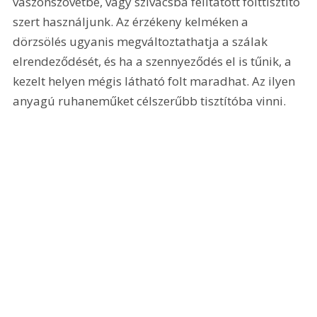
vászonszövetbe, vagy szivacsba felitatott folttisztító 
szert használjunk. Az érzékeny kelméken a 
dörzsölés ugyanis megváltoztathatja a szálak 
elrendeződését, és ha a szennyeződés el is tűnik, a 
kezelt helyen mégis látható folt maradhat. Az ilyen 
anyagú ruhaneműket célszerűbb tisztítóba vinni.