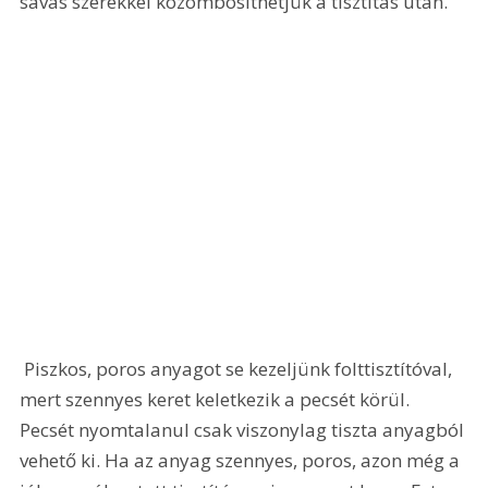
savas szerekkel közömbösíthetjük a tisztítás után.
 Piszkos, poros anyagot se kezeljünk folttisztítóval, 
mert szennyes keret keletkezik a pecsét körül. 
Pecsét nyomtalanul csak viszonylag tiszta anyagból 
vehető ki. Ha az anyag szennyes, poros, azon még a 