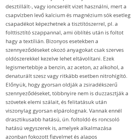
desztillált-, vagy ioncserélt vizet használni, mert a 
csapvízben levő kalcium és magnézium sók esetleg 
csapadékot képezhetnek a tisztítószerrel, pl. a 
folttisztító szappannal, ami öblítés után is foltot 
hagy a textílián. Bizonyos esetekben a 
szennyeződéseket okozó anyagokat csak szerves 
oldószerekkel kezelve lehet eltávolítani. Ezek 
legismertebbje a benzin, az aceton, az alkohol, a 
denaturált szesz vagy ritkább esetben nitrohígító. 
Előnyük, hogy gyorsan oldják a zsiradékszerű 
szennyeződéseket, többnyire nem is duzzasztják a 
szövetek elemi szálait, és felitatásuk után 
viszonylag gyorsan elpárolognak. Vannak ennél 
drasztikusabb hatású, ún. foltoldó és roncsoló 
hatású vegyszerek is, amelyek alkalmazása 
azonban fokozott figyelmet és alapos 