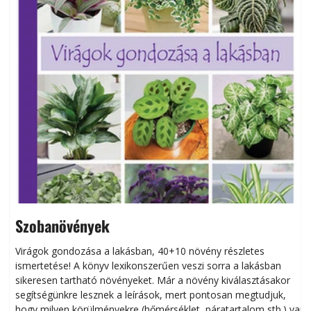
Szobanövények
Virágok gondozása a lakásban, 40+10 növény részletes
ismertetése! A könyv lexikonszerűen veszi sorra a lakásban
s
sikeresen tart­ha­tó növényeket. Már a növény kiválasztásakor
h
segítségünkre lesznek a leírások, mert pontosan megtudjuk,
k
hogy milyen körülményekre (hőmérséklet, páratartalom stb.) van