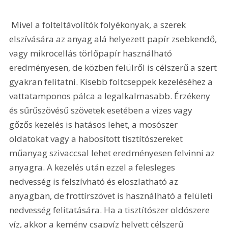
 Mivel a folteltávolítók folyékonyak, a szerek 
elszívására az anyag alá helyezett papír zsebkendő, 
vagy mikrocellás törlőpapír használható 
eredményesen, de közben felülről is célszerű a szert 
gyakran felitatni. Kisebb foltcseppek kezeléséhez a 
vattatamponos pálca a legalkalmasabb. Érzékeny 
és sűrűszövésű szövetek esetében a vizes vagy 
gőzős kezelés is hatásos lehet, a mosószer 
oldatokat vagy a habosított tisztítószereket 
műanyag szivaccsal lehet eredményesen felvinni az 
anyagra. A kezelés után ezzel a felesleges 
nedvesség is felszívható és eloszlatható az 
anyagban, de frottírszövet is használható a felületi 
nedvesség felitatására. Ha a tisztítószer oldószere 
víz, akkor a kemény csapvíz helyett célszerű 