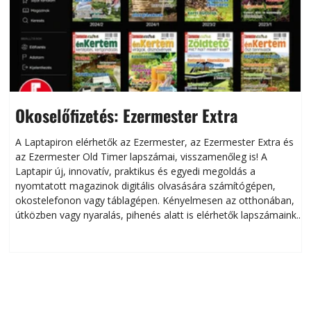
Okoselőfizetés: Ezermester Extra
A Laptapiron elérhetők az Ezermester, az Ezermester Extra és
az Ezermester Old Timer lapszámai, visszamenőleg is! A
Laptapir új, innovatív, praktikus és egyedi megoldás a
L
nyomtatott magazinok digitális olvasására számítógépen,
okostelefonon vagy táblagépen. Kényelmesen az otthonában,
útközben vagy nyaralás, pihenés alatt is elérhetők lapszámaink.
ú
Bárhol, bármikor, akár külföldön élve vagy dolgozva is
B
olvashatók az Ezermester lapszámai. A Laptapir kényelmes
megoldás, mert: – t