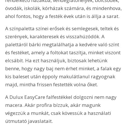
rendelkező házakba, vendéglátóhelyek, bölcsődék, 
óvodák, iskolák, kórházak számára, és mindenhova, 
ahol fontos, hogy a festék évek után is állja a sarat.
A színpaletta színei erősek és semlegesek, teltek és 
szerények, karakteresek és visszahúzódók. A 
palettáról bárki megtalálhatja a kedvére való színt 
és festéket, amely a foltokat taszítja, minket viszont 
elcsábít. Ha ezt használjuk, biztosak lehetünk 
benne, hogy nagy baj nem érhet minket, a falak egy 
kis baleset után éppoly makulátlanul ragyognak 
majd, mintha frissen festették volna őket.
A Dulux EasyCare falfestékkel dolgozni nem nagy 
macera. Akár profira bízzuk, akár magunk 
végezzük a munkát, csak kövessük a használati 
útmutató javaslatait.