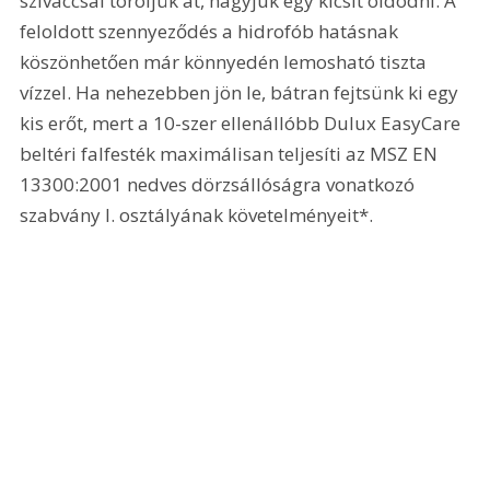
szivaccsal töröljük át, hagyjuk egy kicsit oldódni. A 
feloldott szennyeződés a hidrofób hatásnak 
köszönhetően már könnyedén lemosható tiszta 
vízzel. Ha nehezebben jön le, bátran fejtsünk ki egy 
kis erőt, mert a 10-szer ellenállóbb Dulux EasyCare 
beltéri falfesték maximálisan teljesíti az MSZ EN 
13300:2001 nedves dörzsállóságra vonatkozó 
szabvány I. osztályának követelményeit*.