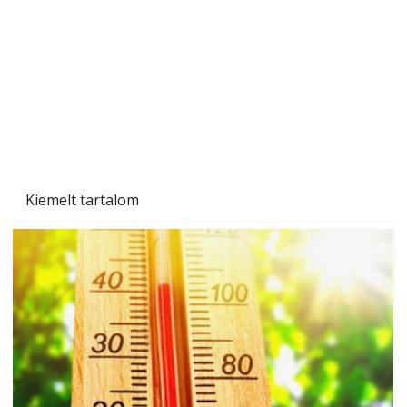
Tiszta homlokzat éveken át
Kiemelt tartalom