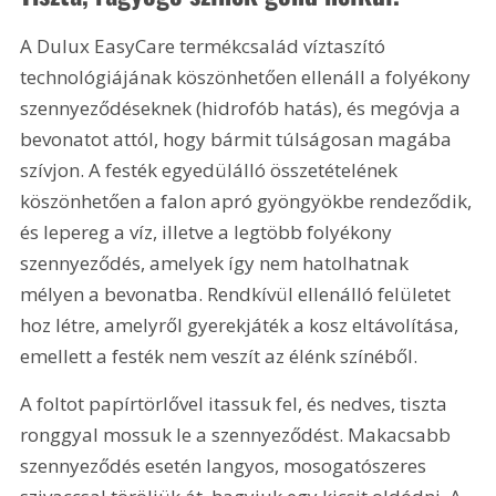
A Dulux EasyCare termékcsalád víztaszító 
technológiájának köszönhetően ellenáll a folyékony 
szennyeződéseknek (hidrofób hatás), és megóvja a 
bevonatot attól, hogy bármit túlságosan magába 
szívjon. A festék egyedülálló összetételének 
köszönhetően a falon apró gyöngyökbe rendeződik, 
és lepereg a víz, illetve a legtöbb folyékony 
szennyeződés, amelyek így nem hatolhatnak 
mélyen a bevonatba. Rendkívül ellenálló felületet 
hoz létre, amelyről gyerekjáték a kosz eltávolítása, 
emellett a festék nem veszít az élénk színéből.
A foltot papírtörlővel itassuk fel, és nedves, tiszta 
ronggyal mossuk le a szennyeződést. Makacsabb 
szennyeződés esetén langyos, mosogatószeres 