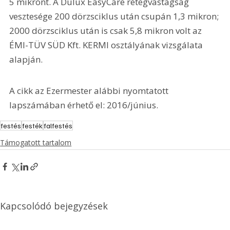
5 mikront. A Dulux EasyCare rétegvastagság 
vesztesége 200 dörzsciklus után csupán 1,3 mikron; 
2000 dörzsciklus után is csak 5,8 mikron volt az 
ÉMI-TÜV SÜD Kft. KERMI osztályának vizsgálata 
alapján.
A cikk az Ezermester alábbi nyomtatott 
lapszámában érhető el: 2016/június.
festés
festék
falfestés
Támogatott tartalom
Kapcsolódó bejegyzések