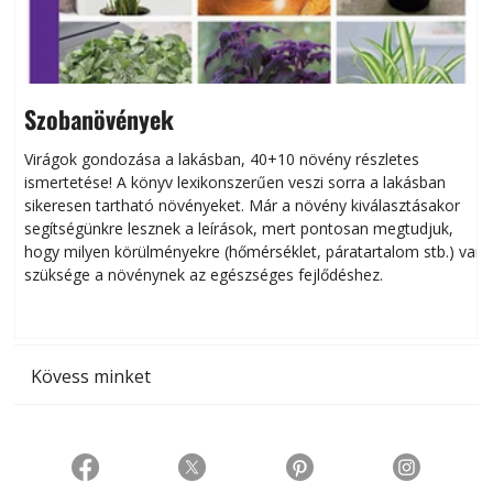
Szobanövények
Virágok gondozása a lakásban, 40+10 növény részletes
ismertetése! A könyv lexikonszerűen veszi sorra a lakásban
s
sikeresen tart­ha­tó növényeket. Már a növény kiválasztásakor
h
segítségünkre lesznek a leírások, mert pontosan megtudjuk,
k
hogy milyen körülményekre (hőmérséklet, páratartalom stb.) van
szüksége a növénynek az egészséges fejlődéshez.
t
Kövess minket