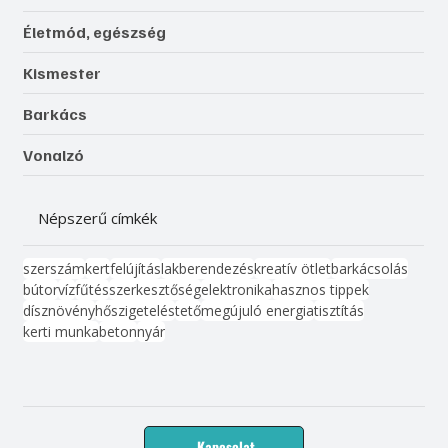
Életmód, egészség
Kismester
Barkács
Vonalzó
Népszerű címkék
szerszám
kert
felújítás
lakberendezés
kreatív ötlet
barkácsolás
bútor
víz
fűtés
szerkesztőség
elektronika
hasznos tippek
dísznövény
hőszigetelés
tető
megújuló energia
tisztítás
kerti munka
beton
nyár
Kapcsolat