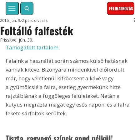
FELIRATKOZÁS
2016. jún. 9.
2 perc olvasás
Foltálló falfesték
Frissítve:
jún. 30.
Támogatott tartalom
Falaink a használat során számos külső hatásnak 
vannak kitéve. Bizonyára mindenkivel előfordult 
már, hogy véletlenül kifröccsent a kávé vagy 
a gyümölcslé a falra, esetleg gyermekünk hitte 
rajztáblának a függőleges felületeket. Netán a 
kutyus megrázta magát egy esős napon, és a falra 
fekete sárfoltok kerültek.
Tiszta, ragyogó színek gond nélkül!