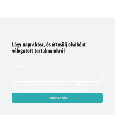
Légy naprakész, és értesülj elsőként
válogatott tartalmainkról
E-mail cím
*
Igen, szeretnék feliratkozni, és elfogadom az 
adatkezelést. 
Adatvédelmi tájékoztató
Feliratkozás