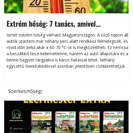
Extrém hőség: 7 tanács, amivel
megóvhatjuk autónkat a nyári károktól
Ismét extrém hőség várható Magyarországon. A tűző napon álló
autók utastere már néhány perc alatt rendkívül felmelegszik, és
rövid időn belül akár a 60-70 °C-ot is megközelítheti. Ez nemcsak
n
a beszállást teszi kellemetlenné, hanem az autó állapotára és a
benne hagyott tárgyakra is káros hatással lehet. Néhány
egyszerű óvintézkedéssel azonban jelentősen csökkenthetjük a
hőség káros hatásait.
l
Szerkesztőségi