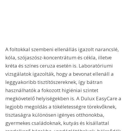
A foltokkal szembeni ellenállás igazolt narancslé, 
kóla, szójaszósz-koncentrátum és cékla, illetve 
kréta és színes ceruza esetén is. Laboratóriumi 
vizsgálatok igazolták, hogy a bevonat ellenáll a 
leggyakoribb tisztítószereknek, így bátran 
használhatók a fokozott higiéniai szintet 
megkövetelő helyiségekben is. A Dulux EasyCare a 
legjobb megoldás a tökéletességre törekvőknek, 
tisztaságra különösen igényes otthonokba, 
gyermekes családoknak, kutyás és kisállattal 