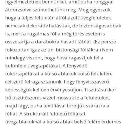
figyelmeztetnek bennünket, amit puha ronggyal 
átdörzsölve szüntethetünk meg. Megjegyezzük, 
hogy a teljes felületén átfóliázott üvegfelületek 
nemcsak dekoratív hatásúak, de biztonságosabbak 
is, mert a rugalmas fólia még törés esetén is 
összetartja a darabokra hasadt táblát. (Ez persze 
fokozottan igaz az ún. biztonsági fóliákra.) Nem 
mindegy viszont, hogy hová ragasztjuk fel a 
különféle üvegtapétákat. A fényvédő 
tükörtapétákat a külső ablakok külső felületére 
célszerű felragasztanunk, hogy fényvisszaverő 
képességük kellően érvényesüljön. Tisztításukkor 
bő tisztítószeres vízzel mossuk le a felületüket, 
majd lágy, puha textíliával töröljük szárazra a 
fóliát. A strukturált felületű fóliákat 
üvegablakoknál a külső ablak belső felére érdemes 