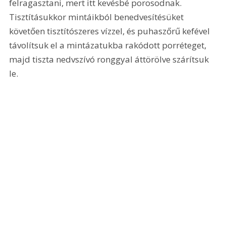
felragasztani, mert itt kevésbé porosodnak. 
Tisztításukkor mintáikból benedvesítésüket 
követően tisztítószeres vízzel, és puhaszőrű kefével 
távolítsuk el a mintázatukba rakódott porréteget, 
majd tiszta nedvszívó ronggyal áttörölve szárítsuk 
le.