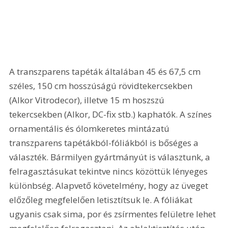
A transzparens tapéták általában 45 és 67,5 cm 
széles, 150 cm hosszúságú rövidtekercsekben 
(Alkor Vitrodecor), illetve 15 m hoszszú 
tekercsekben (Alkor, DC-fix stb.) kaphatók. A színes 
ornamentális és ólomkeretes mintázatú 
transzparens tapétákból-fóliákból is bőséges a 
választék. Bármilyen gyártmányút is választunk, a 
felragasztásukat tekintve nincs közöttük lényeges 
különbség. Alapvető követelmény, hogy az üveget 
előzőleg megfelelően letisztítsuk le. A fóliákat 
ugyanis csak sima, por és zsírmentes felületre lehet 