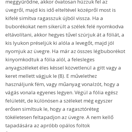
meggyűrődne, akkor óvatosan húzzuk fel az 
üvegről, majd kis idő elteltével középről most is 
kifelé simítva ragasszuk újból vissza. Ha a 
buborékokat nem sikerült a szélek felé nyomkodva 
eltávolítani, akkor hegyes tűvel szúrjuk át a fóliát, a 
kis lyukon préseljük ki alóla a levegőt, majd jól 
nyomjuk az üvegre. Ha már az összes légbuborékot 
kinyomkodtuk a fólia alól, a felesleges 
anyagszéleket éles késsel közvetlenül a gitt vagy a 
keret mellett vágjuk le (8). E művelethez 
használjunk fém, vagy műanyag vonalzót, hogy a 
vágás vonala egyenes legyen. Végül a fólia egész 
felületét, de különösen a széleket még egyszer 
erősen simítsuk le, hogy a ragasztóréteg 
tökéletesen feltapadjon az üvegre. A nem kellő 
tapadására az apróbb opálos foltok 