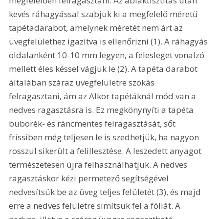
megfelelően felragasztani. Az ablaktisztítás után 
kevés ráhagyással szabjuk ki a megfelelő méretű 
tapétadarabot, amelynek méretét nem árt az 
üvegfelülethez igazítva is ellenőrizni (1). A ráhagyás 
oldalanként 10-10 mm legyen, a felesleget vonalzó 
mellett éles késsel vágjuk le (2). A tapéta darabot 
általában száraz üvegfelületre szokás 
felragasztani, ám az Alkor tapétáknál mód van a 
nedves ragasztásra is. Ez megkönynyíti a tapéta 
buborék- és ráncmentes felragasztását, sőt 
frissiben még teljesen le is szedhetjük, ha nagyon 
rosszul sikerült a felillesztése. A leszedett anyagot 
természetesen újra felhasználhatjuk. A nedves 
ragasztáskor kézi permetező segítségével 
nedvesítsük be az üveg teljes felületét (3), és majd 
erre a nedves felületre simítsuk fel a fóliát. A 