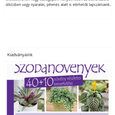
útközben vagy nyaralás, pihenés alatt is elérhetők lapszámaink.
ú
Bárhol, bármikor, akár külföldön élve vagy dolgozva is
B
olvashatók az Ezermester lapszámai. A Laptapir kényelmes
megoldás, mert: – t
Kiadványaink