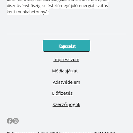
dísznövény
hőszigetelés
tető
megújuló energia
tisztítás
kerti munka
beton
nyár
Kapcsolat
Impresszum
Médiaajánlat
Adatvédelem
Előfizetés
Szerzői jogok