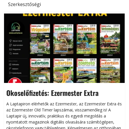
Szerkesztőségi
Okoselőfizetés: Ezermester Extra
A Laptapiron elérhetők az Ezermester, az Ezermester Extra és
az Ezermester Old Timer lapszámai, visszamenőleg is! A
Laptapir új, innovatív, praktikus és egyedi megoldás a
L
nyomtatott magazinok digitális olvasására számítógépen,
okostelefonon vagy táblagépen. Kényelmesen az otthonában,