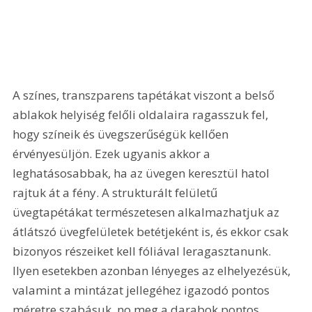
A színes, transzparens tapétákat viszont a belső 
ablakok helyiség felőli oldalaira ragasszuk fel, 
hogy színeik és üvegszerűségük kellően 
érvényesüljön. Ezek ugyanis akkor a 
leghatásosabbak, ha az üvegen keresztül hatol 
rajtuk át a fény. A strukturált felületű 
üvegtapétákat természetesen alkalmazhatjuk az 
átlátszó üvegfelületek betétjeként is, és ekkor csak 
bizonyos részeiket kell fóliával leragasztanunk. 
Ilyen esetekben azonban lényeges az elhelyezésük, 
valamint a mintázat jellegéhez igazodó pontos 
méretre szabásuk, no meg a darabok pontos 