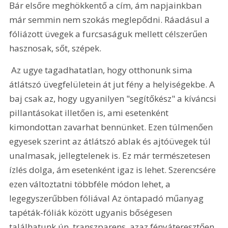
Bár elsőre meghökkentő a cím, ám napjainkban 
már semmin nem szokás meglepődni. Ráadásul a 
fóliázott üvegek a furcsaságuk mellett célszerűen 
hasznosak, sőt, szépek.
 Az ugye tagadhatatlan, hogy otthonunk sima 
átlátszó üvegfelületein át jut fény a helyiségekbe. A 
baj csak az, hogy ugyanilyen "segítőkész" a kíváncsi 
pillantásokat illetően is, ami esetenként 
kimondottan zavarhat bennünket. Ezen túlmenően 
egyesek szerint az átlátszó ablak és ajtóüvegek túl 
unalmasak, jellegtelenek is. Ez már természetesen 
ízlés dolga, ám esetenként igaz is lehet. Szerencsére 
ezen változtatni többféle módon lehet, a 
legegyszerűbben fóliával Az öntapadó műanyag 
tapéták-fóliák között ugyanis bőségesen 
találhatunk ún. transzparens, azaz fényáteresztően 