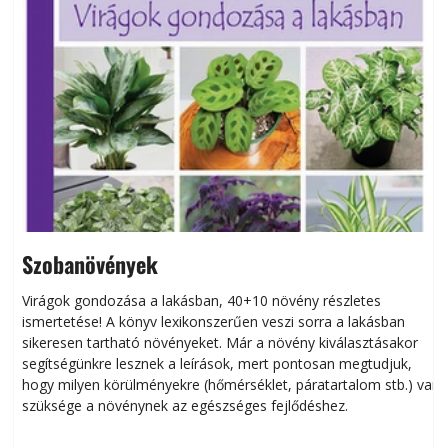
Szobanövények
Virágok gondozása a lakásban, 40+10 növény részletes
ismertetése! A könyv lexikonszerűen veszi sorra a lakásban
s
sikeresen tart­ha­tó növényeket. Már a növény kiválasztásakor
h
segítségünkre lesznek a leírások, mert pontosan megtudjuk,
k
hogy milyen körülményekre (hőmérséklet, páratartalom stb.) van
szüksége a növénynek az egészséges fejlődéshez.
t