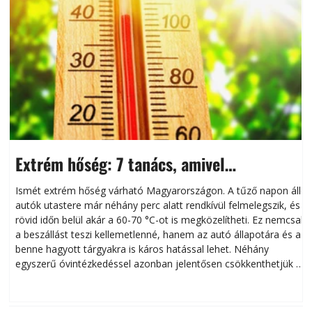
Extrém hőség: 7 tanács, amivel
megóvhatjuk autónkat a nyári károktól
Ismét extrém hőség várható Magyarországon. A tűző napon álló
autók utastere már néhány perc alatt rendkívül felmelegszik, és
rövid időn belül akár a 60-70 °C-ot is megközelítheti. Ez nemcsak
n
a beszállást teszi kellemetlenné, hanem az autó állapotára és a
benne hagyott tárgyakra is káros hatással lehet. Néhány
egyszerű óvintézkedéssel azonban jelentősen csökkenthetjük a
hőség káros hatásait.
l