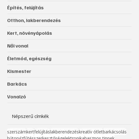
Építés, felújítás
Otthon, lakberendezés
Kert, növényápolás
Női vonal
Életmód, egészség
Kismester
Barkács
Vonalzó
Népszerű címkék
szerszám
kert
felújítás
lakberendezés
kreatív ötlet
barkácsolás
bútor
víz
fűtés
szerkesztőség
elektronika
hasznos tippek