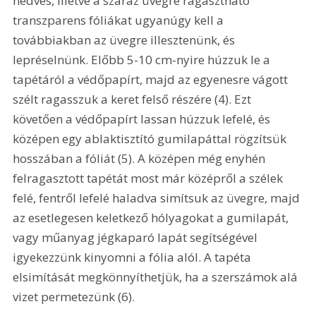
nedves, illetve a száraz üvegre ragasztható 
transzparens fóliákat ugyanúgy kell a 
továbbiakban az üvegre illesztenünk, és 
lepréselnünk. Előbb 5-10 cm-nyire húzzuk le a 
tapétáról a védőpapírt, majd az egyenesre vágott 
szélt ragasszuk a keret felső részére (4). Ezt 
követően a védőpapírt lassan húzzuk lefelé, és 
középen egy ablaktisztító gumilapáttal rögzítsük 
hosszában a fóliát (5). A középen még enyhén 
felragasztott tapétát most már középről a szélek 
felé, fentről lefelé haladva simítsuk az üvegre, majd 
az esetlegesen keletkező hólyagokat a gumilapát, 
vagy műanyag jégkaparó lapát segítségével 
igyekezzünk kinyomni a fólia alól. A tapéta 
elsimítását megkönnyíthetjük, ha a szerszámok alá 
vizet permetezünk (6). 