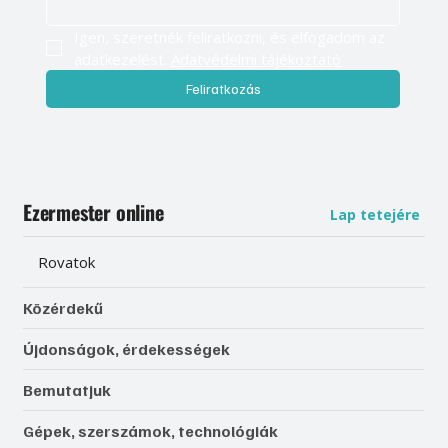
Igen, szeretnék feliratkozni, és elfogadom az 
adatkezelést. 
Adatvédelmi tájékoztató
Feliratkozás
Ezermester online
Lap tetejére
Rovatok
Közérdekű
Újdonságok, érdekességek
Bemutatjuk
Gépek, szerszámok, technológiák