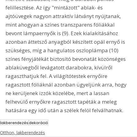
felillesztése. Az így "mintázott" ablak- és 
ajtóüvegek nagyon attraktív látványt nyújtanak, 
mint ahogyan a színes transzparens fóliákkal 
bevont lámpaernyők is (9). Ezek kialakításához 
azonban áttetsző anyagból készített opál ernyő is 
szükséges, míg a hangulatos oszloplámpa (10) 
színes fényjátékát biztosító bevonatát közönséges 
ablaküvegből levágatott darabokra, kívülről 
ragaszthatjuk fel. A világítótestek ernyőire 
ragasztott fóliáknál azonban ügyeljünk arra, hogy 
ne kerüljenek izzók közelébe, mert a lassan 
felhevülő ernyőkre ragasztott tapéták a meleg 
hatására egy idő után a szélek felöl felválhatnak.
lakberendezés
dekoráció
Otthon, lakberendezés