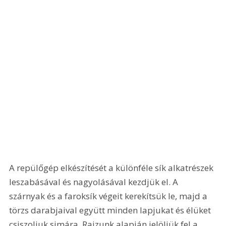
A repülőgép elkészítését a különféle sík alkatrészek 
leszabásával és nagyolásával kezdjük el. A 
szárnyak és a faroksík végeit kerekítsük le, majd a 
törzs darabjaival együtt minden lapjukat és élüket 
csiszoljuk simára. Rajzunk alapján jelöljük fel a 