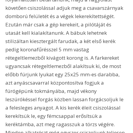
követően csiszolással adjuk meg a csavarszárnyak 
domború felületét és a végek lekerekítettségét. 
Ezután már csak a gép kerekeit, a pilótáját és 
utasát kell kialakítanunk. A bábuk lehetnek 
stilizáltan kiesztergált farudak, a két első kerék 
pedig koronafűrésszel 5 mm vastag 
rétegeltlemezből kivágott korong is. A farkereket 
ugyancsak rétegeltlemezből alakítsuk ki, de most 
előbb fúrjunk lyukat egy 25x25 mm-es darabba, 
azt anyáscsavarral központosítva fogjuk a 
fúrógépünk tokmányába, majd vékony 
leszúrókéssel forgás közben lassan forgácsoljuk le 
a felesleges anyagot. A kis kerék éleit csiszolással 
kerekítsük le, egy fémcsappal erősítsük a 
keréktámba, azt meg ragasszuk a törzs végére. 
Minden alkatrészt még egyszer csiszoljunk teljesen 