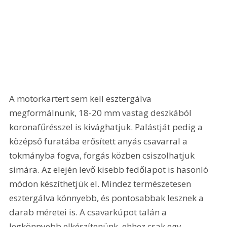
A motorkartert sem kell esztergálva 
megformálnunk, 18-20 mm vastag deszkából 
koronafűrésszel is kivághatjuk. Palástját pedig a 
középső furatába erősített anyás csavarral a 
tokmányba fogva, forgás közben csiszolhatjuk 
simára. Az elején levő kisebb fedőlapot is hasonló 
módon készíthetjük el. Mindez természetesen 
esztergálva könnyebb, és pontosabbak lesznek a 
darab méretei is. A csavarkúpot talán a 
legkönnyebb elkészítenünk, ehhez csak egy 