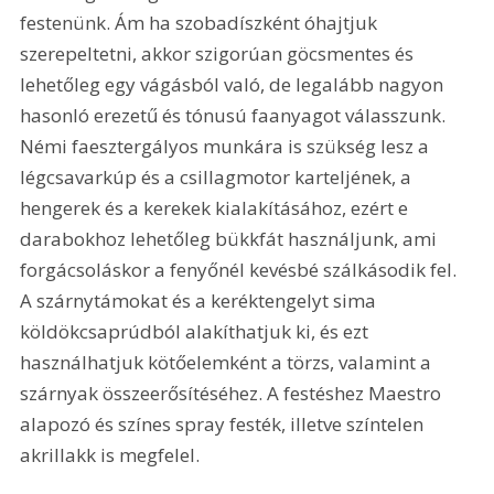
festenünk. Ám ha szobadíszként óhajtjuk 
szerepeltetni, akkor szigorúan göcsmentes és 
lehetőleg egy vágásból való, de legalább nagyon 
hasonló erezetű és tónusú faanyagot válasszunk. 
Némi faesztergályos munkára is szükség lesz a 
légcsavarkúp és a csillagmotor karteljének, a 
hengerek és a kerekek kialakításához, ezért e 
darabokhoz lehetőleg bükkfát használjunk, ami 
forgácsoláskor a fenyőnél kevésbé szálkásodik fel. 
A szárnytámokat és a keréktengelyt sima 
köldökcsaprúdból alakíthatjuk ki, és ezt 
használhatjuk kötőelemként a törzs, valamint a 
szárnyak összeerősítéséhez. A festéshez Maestro 
alapozó és színes spray festék, illetve színtelen 
akrillakk is megfelel. 