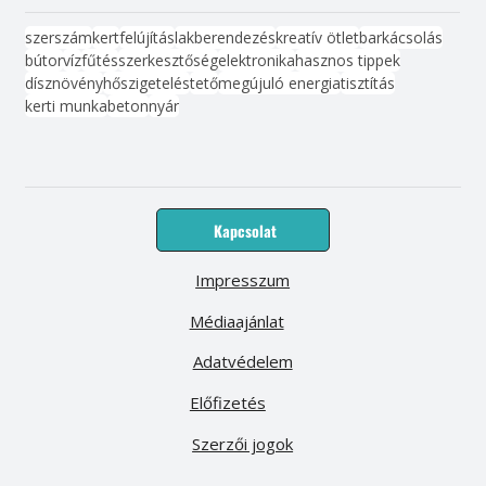
szerszám
kert
felújítás
lakberendezés
kreatív ötlet
barkácsolás
bútor
víz
fűtés
szerkesztőség
elektronika
hasznos tippek
dísznövény
hőszigetelés
tető
megújuló energia
tisztítás
kerti munka
beton
nyár
Kapcsolat
Impresszum
Médiaajánlat
Adatvédelem
Előfizetés
Szerzői jogok