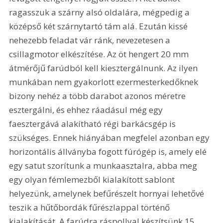
ragasszuk a szárny alsó oldalára, mégpedig a 
középső két szárnytartó tám alá. Ezután kissé 
nehezebb feladat vár ránk, nevezetesen a 
csillagmotor elkészítése. Az öt hengert 20 mm 
átmérőjű farúdból kell kiesztergálnunk. Az ilyen 
munkában nem gyakorlott ezermesterkedőknek 
bizony nehéz a több darabot azonos méretre 
esztergálni, és ehhez ráadásul még egy 
faesztergává alakítható régi barkácsgép is 
szükséges. Ennek hiányában megfelel azonban egy 
horizontális állványba fogott fúrógép is, amely elé 
egy satut szorítunk a munkaasztalra, abba meg 
egy olyan fémlemezből kialakított sablont 
helyezünk, amelynek befűrészelt hornyai lehetővé 
teszik a hűtőbordák fűrészlappal történő 
kialakítását. A farúdra ráspollyal készítsünk 15 