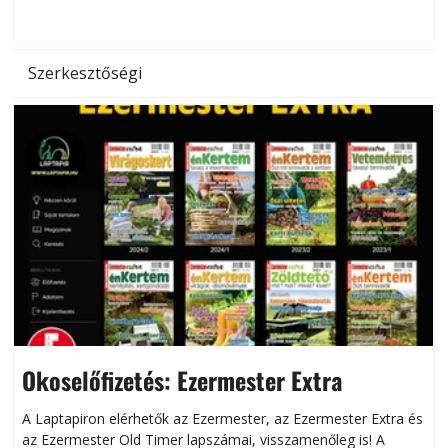
d
Szerkesztőségi
Okoselőfizetés: Ezermester Extra
A Laptapiron elérhetők az Ezermester, az Ezermester Extra és
az Ezermester Old Timer lapszámai, visszamenőleg is! A