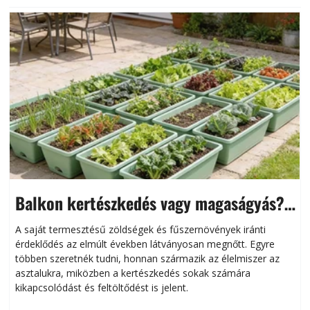
Balkon kertészkedés vagy magaságyás?
Helytakarékos kertészkedés
A saját termesztésű zöldségek és fűszernövények iránti
érdeklődés az elmúlt években látványosan megnőtt. Egyre
többen szeretnék tudni, honnan származik az élelmiszer az
l
asztalukra, miközben a kertészkedés sokak számára
kikapcsolódást és feltöltődést is jelent.
é