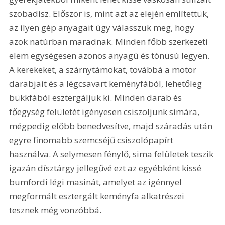
szobadísz. Először is, mint azt az elején említettük, 
az ilyen gép anyagait úgy válasszuk meg, hogy 
azok natúrban maradnak. Minden főbb szerkezeti 
elem egységesen azonos anyagú és tónusú legyen. 
A kerekeket, a szárnytámokat, továbbá a motor 
darabjait és a légcsavart keményfából, lehetőleg 
bükkfából esztergáljuk ki. Minden darab és 
főegység felületét igényesen csiszoljunk simára, 
mégpedig előbb benedvesítve, majd száradás után 
egyre finomabb szemcséjű csiszolópapírt 
használva. A selymesen fénylő, sima felületek teszik 
igazán dísztárgy jellegűvé ezt az egyébként kissé 
bumfordi légi masinát, amelyet az igénnyel 
megformált esztergált keményfa alkatrészei 
tesznek még vonzóbbá.     