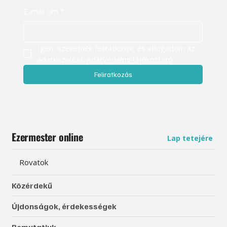
E-mail cím
*
Igen, szeretnék feliratkozni, és elfogadom az 
adatkezelést. 
Adatvédelmi tájékoztató
Feliratkozás
Ezermester online
Lap tetejére
Rovatok
Közérdekű
Újdonságok, érdekességek