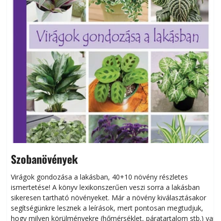
Szobanövények
Virágok gondozása a lakásban, 40+10 növény részletes
ismertetése! A könyv lexikonszerűen veszi sorra a lakásban
s
sikeresen tart­ha­tó növényeket. Már a növény kiválasztásakor
h
segítségünkre lesznek a leírások, mert pontosan megtudjuk,
k
hogy milyen körülményekre (hőmérséklet, páratartalom stb.) van