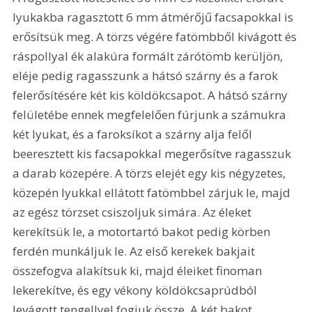
lyukakba ragasztott 6 mm átmérőjű facsapokkal is 
erősítsük meg. A törzs végére fatömbből kivágott és 
ráspollyal ék alakúra formált zárótömb kerüljön, 
eléje pedig ragasszunk a hátsó szárny és a farok 
felerősítésére két kis köldökcsapot. A hátsó szárny 
felületébe ennek megfelelően fúrjunk a számukra 
két lyukat, és a faroksíkot a szárny alja felől 
beeresztett kis facsapokkal megerősítve ragasszuk 
a darab közepére. A törzs elejét egy kis négyzetes, 
közepén lyukkal ellátott fatömbbel zárjuk le, majd 
az egész törzset csiszoljuk simára. Az éleket 
kerekítsük le, a motortartó bakot pedig körben 
ferdén munkáljuk le. Az első kerekek bakjait 
összefogva alakítsuk ki, majd éleiket finoman 
lekerekítve, és egy vékony köldökcsaprúdból 
levágott tengellyel fogjuk össze. A két bakot 