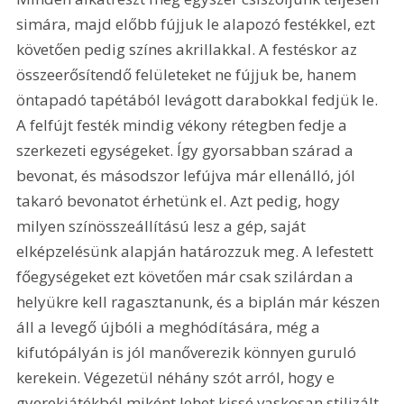
simára, majd előbb fújjuk le alapozó festékkel, ezt 
követően pedig színes akrillakkal. A festéskor az 
összeerősítendő felületeket ne fújjuk be, hanem 
öntapadó tapétából levágott darabokkal fedjük le. 
A felfújt festék mindig vékony rétegben fedje a 
szerkezeti egységeket. Így gyorsabban szárad a 
bevonat, és másodszor lefújva már ellenálló, jól 
takaró bevonatot érhetünk el. Azt pedig, hogy 
milyen színösszeállítású lesz a gép, saját 
elképzelésünk alapján határozzuk meg. A lefestett 
főegységeket ezt követően már csak szilárdan a 
helyükre kell ragasztanunk, és a biplán már készen 
áll a levegő újbóli a meghódítására, még a 
kifutópályán is jól manőverezik könnyen guruló 
kerekein. Végezetül néhány szót arról, hogy e 
gyerekjátékból miként lehet kissé vaskosan stilizált 