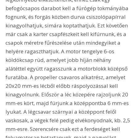
befogócsapos darabot kell a fúrógép tokmányába 
fognunk, és forgás közben durva csiszolópapírral 
kinagyolhatjuk, simára koptathatjuk. Ezt követően 
már csak a karter csapfészkeit kell kifúrnunk, és a 
csapok méretre fűrészelése után mindegyiket a 
helyére ragaszthatjuk. A motor tengelye 6-os 
köldökcsap rúd, amelyet jobb híján néhány 
alátéttel együtt ragasszunk a motorblokk középső 
furatába. A propeller csavaros alkatrész, amelyet 
20x20 mm-es lécből előbb ráspolyozással kell 
kinagyolnunk. Először a léc közepére rajzoljunk 20 
mm-es kört, majd fúrjunk a középpontba 6 mm-es 
lyukat. A légcsavar szárnyai a középpont felől 
vaskosak, a végek felé pedig elvékonyodnak, kb. 2,5 
mm-esre. Szerencsére csak ezt a ferdeséget kell 
folyamatosan betartanunk, majd a nagyolást 