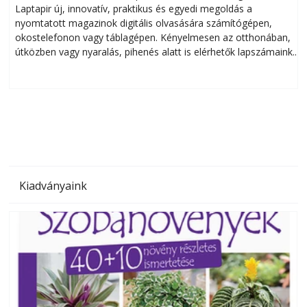
Laptapir új, innovatív, praktikus és egyedi megoldás a
L
nyomtatott magazinok digitális olvasására számítógépen,
okostelefonon vagy táblagépen. Kényelmesen az otthonában,
útközben vagy nyaralás, pihenés alatt is elérhetők lapszámaink.
ú
Bárhol, bármikor, akár külföldön élve vagy dolgozva is
B
olvashatók az Ezermester lapszámai. A Laptapir kényelmes
megoldás, mert: – t
Kiadványaink