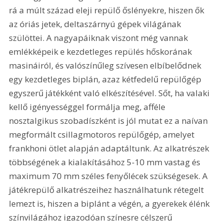
rá a múlt század eleji repülő őslényekre, hiszen ők 
az óriás jetek, deltaszárnyú gépek világának 
szülöttei. A nagyapáiknak viszont még vannak 
emlékképeik e kezdetleges repülés hőskorának 
masináiról, és valószínűleg szívesen elbíbelődnek 
egy kezdetleges biplán, azaz kétfedelű repülőgép 
egyszerű játékként való elkészítésével. Sőt, ha valaki 
kellő igényességgel formálja meg, afféle 
nosztalgikus szobadíszként is jól mutat ez a naívan 
megformált csillagmotoros repülőgép, amelyet 
frankhoni ötlet alapján adaptáltunk. Az alkatrészek 
többségének a kialakításához 5-10 mm vastag és 
maximum 70 mm széles fenyőlécek szükségesek. A 
játékrepülő alkatrészeihez használhatunk rétegelt 
lemezt is, hiszen a biplánt a végén, a gyerekek élénk 
színvilágához igazodóan színesre célszerű 