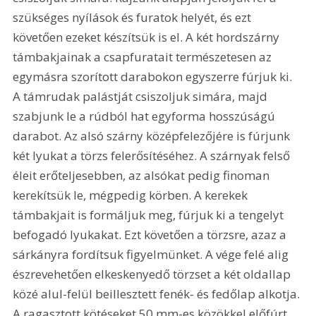
szükséges nyílások és furatok helyét, és ezt 
követően ezeket készítsük is el. A két hordszárny 
támbakjainak a csapfuratait természetesen az 
egymásra szorított darabokon egyszerre fúrjuk ki. 
A támrudak palástját csiszoljuk simára, majd 
szabjunk le a rúdból hat egyforma hosszúságú 
darabot. Az alsó szárny középfelezőjére is fúrjunk 
két lyukat a törzs felerősítéséhez. A szárnyak felső 
éleit erőteljesebben, az alsókat pedig finoman 
kerekítsük le, mégpedig körben. A kerekek 
támbakjait is formáljuk meg, fúrjuk ki a tengelyt 
befogadó lyukakat. Ezt követően a törzsre, azaz a 
sárkányra fordítsuk figyelmünket. A vége felé alig 
észrevehetően elkeskenyedő törzset a két oldallap 
közé alul-felül beillesztett fenék- és fedőlap alkotja. 
A ragasztott kötéseket 50 mm-es közökkel előfúrt 