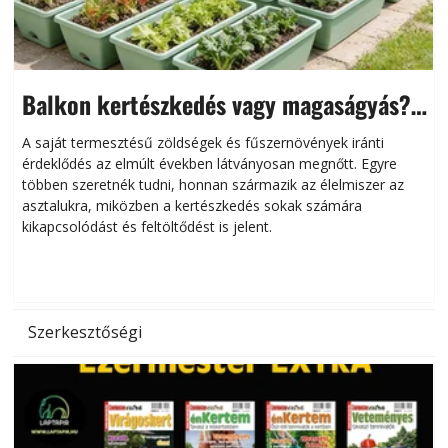
Balkon kertészkedés vagy magaságyás?
Helytakarékos kertészkedés
A saját termesztésű zöldségek és fűszernövények iránti
érdeklődés az elmúlt években látványosan megnőtt. Egyre
többen szeretnék tudni, honnan származik az élelmiszer az
l
asztalukra, miközben a kertészkedés sokak számára
kikapcsolódást és feltöltődést is jelent.
é
d
Szerkesztőségi