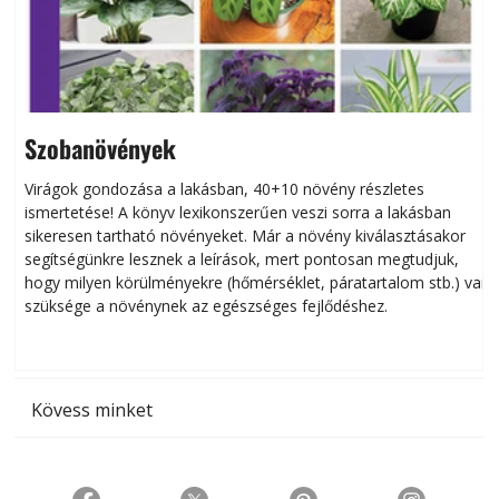
Szobanövények
Virágok gondozása a lakásban, 40+10 növény részletes
ismertetése! A könyv lexikonszerűen veszi sorra a lakásban
s
sikeresen tart­ha­tó növényeket. Már a növény kiválasztásakor
h
segítségünkre lesznek a leírások, mert pontosan megtudjuk,
k
hogy milyen körülményekre (hőmérséklet, páratartalom stb.) van
szüksége a növénynek az egészséges fejlődéshez.
t
Kövess minket