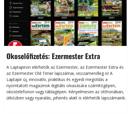
Okoselőfizetés: Ezermester Extra
A Laptapiron elérhetők az Ezermester, az Ezermester Extra és
az Ezermester Old Timer lapszámai, visszamenőleg is! A
Laptapir új, innovatív, praktikus és egyedi megoldás a
L
nyomtatott magazinok digitális olvasására számítógépen,
okostelefonon vagy táblagépen. Kényelmesen az otthonában,
útközben vagy nyaralás, pihenés alatt is elérhetők lapszámaink.
ú
Bárhol, bármikor, akár külföldön élve vagy dolgozva is
B
olvashatók az Ezermester lapszámai. A Laptapir kényelmes
megoldás, mert: – t