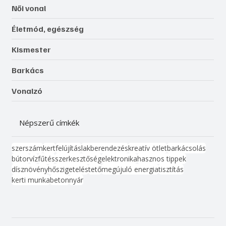
Női vonal
Életmód, egészség
Kismester
Barkács
Vonalzó
Népszerű címkék
szerszám
kert
felújítás
lakberendezés
kreatív ötlet
barkácsolás
bútor
víz
fűtés
szerkesztőség
elektronika
hasznos tippek
dísznövény
hőszigetelés
tető
megújuló energia
tisztítás
kerti munka
beton
nyár