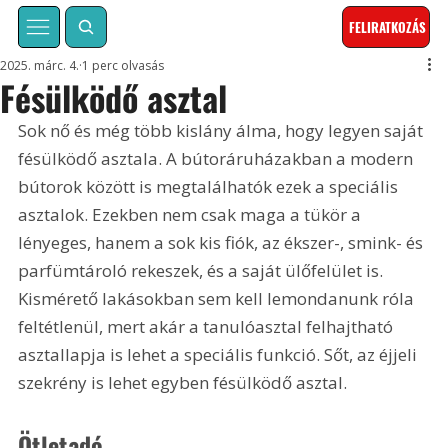
FELIRATKOZÁS
2025. márc. 4.
1 perc olvasás
Fésülködő asztal
Sok nő és még több kislány álma, hogy legyen saját 
fésülködő asztala. A bútoráruházakban a modern 
bútorok között is megtalálhatók ezek a speciális 
asztalok. Ezekben nem csak maga a tükör a 
lényeges, hanem a sok kis fiók, az ékszer-, smink- és 
parfümtároló rekeszek, és a saját ülőfelület is. 
Kismérető lakásokban sem kell lemondanunk róla 
feltétlenül, mert akár a tanulóasztal felhajtható 
asztallapja is lehet a speciális funkció. Sőt, az éjjeli 
szekrény is lehet egyben fésülködő asztal.
Ötletadó