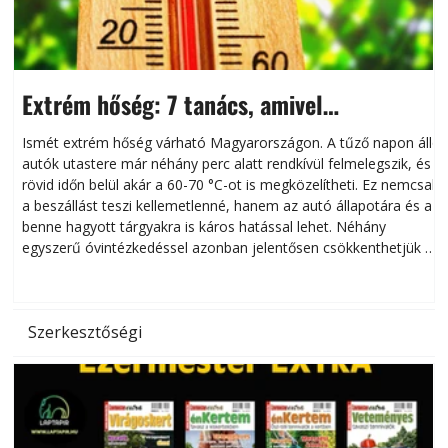
Extrém hőség: 7 tanács, amivel
megóvhatjuk autónkat a nyári károktól
Ismét extrém hőség várható Magyarországon. A tűző napon álló
autók utastere már néhány perc alatt rendkívül felmelegszik, és
rövid időn belül akár a 60-70 °C-ot is megközelítheti. Ez nemcsak
n
a beszállást teszi kellemetlenné, hanem az autó állapotára és a
benne hagyott tárgyakra is káros hatással lehet. Néhány
egyszerű óvintézkedéssel azonban jelentősen csökkenthetjük a
hőség káros hatásait.
l
Szerkesztőségi