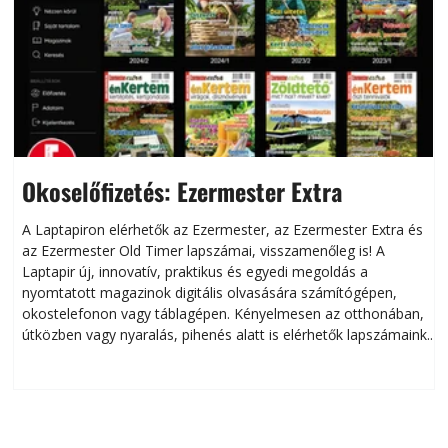
Okoselőfizetés: Ezermester Extra
A Laptapiron elérhetők az Ezermester, az Ezermester Extra és
az Ezermester Old Timer lapszámai, visszamenőleg is! A
Laptapir új, innovatív, praktikus és egyedi megoldás a
L
nyomtatott magazinok digitális olvasására számítógépen,
okostelefonon vagy táblagépen. Kényelmesen az otthonában,
útközben vagy nyaralás, pihenés alatt is elérhetők lapszámaink.
ú
Bárhol, bármikor, akár külföldön élve vagy dolgozva is
B
olvashatók az Ezermester lapszámai. A Laptapir kényelmes
megoldás, mert: – t