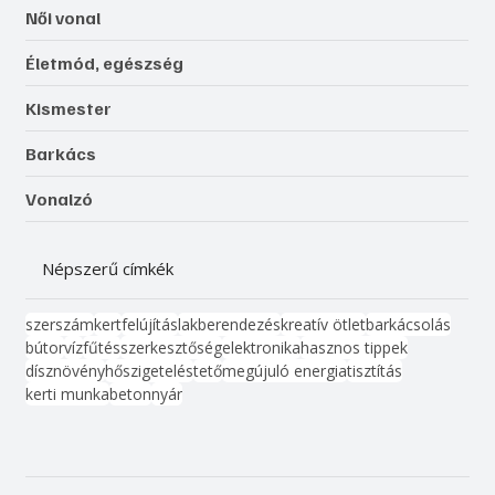
Női vonal
Életmód, egészség
Kismester
Barkács
Vonalzó
Népszerű címkék
szerszám
kert
felújítás
lakberendezés
kreatív ötlet
barkácsolás
bútor
víz
fűtés
szerkesztőség
elektronika
hasznos tippek
dísznövény
hőszigetelés
tető
megújuló energia
tisztítás
kerti munka
beton
nyár