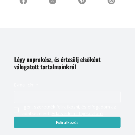
Légy naprakész, és értesülj elsőként
válogatott tartalmainkról
E-mail cím
*
Igen, szeretnék feliratkozni, és elfogadom az 
adatkezelést. 
Adatvédelmi tájékoztató
Feliratkozás