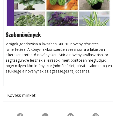
Szobanövények
Virágok gondozása a lakásban, 40+10 növény részletes
ismertetése! A könyv lexikonszerűen veszi sorra a lakásban
s
sikeresen tart­ha­tó növényeket. Már a növény kiválasztásakor
h
segítségünkre lesznek a leírások, mert pontosan megtudjuk,
k
hogy milyen körülményekre (hőmérséklet, páratartalom stb.) van
szüksége a növénynek az egészséges fejlődéshez.
t
Kövess minket