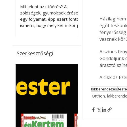
érnek tovább leszedés
Mit jelent az utóérés? A
után?
zöldségek, gyümölcsök érése
Házilag nem 
egy folyamat, épp ezért fontos
ismerni, hogy melyiket mikor jó
égőt teszünk
leszedni. Meg kell különböztetni
fényerősség 
a gazdasági és a biológiai
vesznek kör
érettséget. Például a
paradicsomot sokszor
A színes fén
Szerkesztőségi
gazdasági érettségben, azaz
Gondoljunk c
félig éretten szedik le, ezután
árasztó szín
utaztatják hosszan, és még
pulton tartható kell legyen.
A cikk az Ez
Utóérik eközben, de nem lesz
olyan ízű, mint amit a saját
lakberendezés
fest
kertünkben, biológiai
Otthon, lakberend
érettségben szedünk le. Teljes
érettségben szedve nem
tárolható h