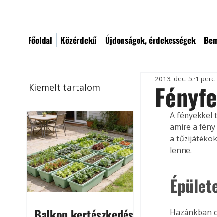
Főoldal
Közérdekű
Újdonságok, érdekességek
Bem
2013. dec. 5.
1 perc
Fényfe
Kiemelt tartalom
A fényekkel 
amire a fény
a tűzijátéko
lenne.
Épülete
Balkon kertészkedés
Hazánkban cs