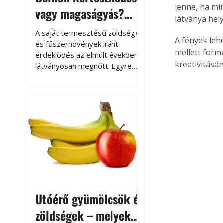
lenne, ha mi
vagy magaságyás?
látványa hely
Helytakarékos
A saját termesztésű zöldségek
A fények leh
kertészkedés
és fűszernövények iránti
mellett form
érdeklődés az elmúlt években
kreativitásán
látványosan megnőtt. Egyre
többen szeretnék tudni, honnan
származik az élelmiszer az
asztalukra, miközben a
kertészkedés sokak számára
kikapcsolódást és feltöltődést
is jelent.
Utóérő gyümölcsök és
zöldségek – melyek