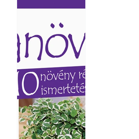
Ezermester lapszámai. A
Ezermester lapszámai
Laptapir kényelmes megoldás,
Laptapir kényelmes 
mert: – t
mert: – t