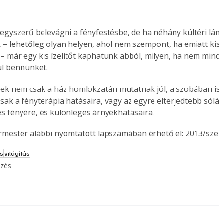
egyszerű belevágni a fényfestésbe, de ha néhány kültéri l
 – lehetőleg olyan helyen, ahol nem szempont, ha emiatt kis
– már egy kis ízelítőt kaphatunk abból, milyen, ha nem mind
ül bennünket.
yek nem csak a ház homlokzatán mutatnak jól, a szobában is 
sak a fényterápia hatásaira, vagy az egyre elterjedtebb só
es fényére, és különleges árnyékhatásaira.
ermester alábbi nyomtatott lapszámában érhető el: 2013/sz
és
világítás
ezés