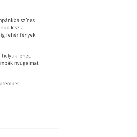
ámpánkba színes 
ebb lesz a 
ig fehér fények 
helyük lehet. 
lámpák nyugalmat 
eptember.