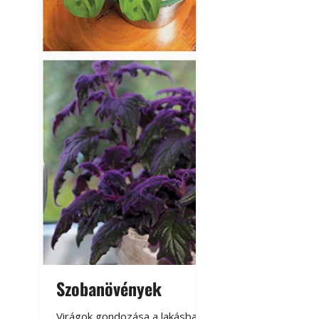
Szobanövények
Virágoskert: k
teraszon, laká
Virágok gondozása a lakásban,