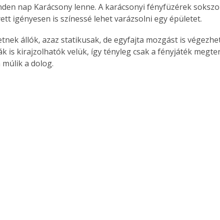
nden nap Karácsony lenne. A karácsonyi fényfüzérek sokszor
ett igényesen is színessé lehet varázsolni egy épületet.
etnek állók, azaz statikusak, de egyfajta mozgást is végezhet
ák is kirajzolhatók velük, így tényleg csak a fényjáték megt
 múlik a dolog.