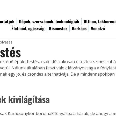
utatjuk
Gépek, szerszámok, technológiák
Otthon, lakberen
Életmód, egészség
Kismester
Barkács
Vonalzó
 olvasás
stés
történő épületfestés, csak időszakosan öltözteti színes ruhá
 vetül. Nálunk általában fesztiválok látványossága a fényfest
knak egy jó, és csöndes alternatívája. De a mindennapokban 
k kivilágítása
ak Karácsonykor borulnak fényárba a házak, de ahogy a mon