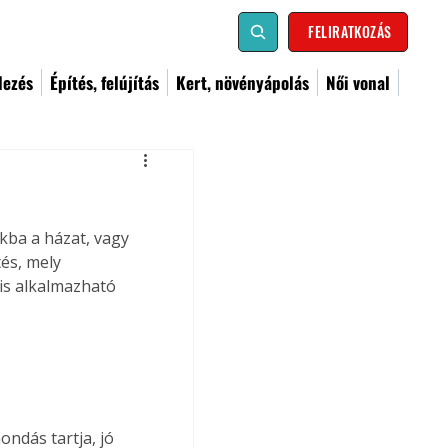
FELIRATKOZÁS
dezés
Építés, felújítás
Kert, növényápolás
Női vonal
kba a házat, vagy 
és, mely 
is alkalmazható 
dás tartja, jó 