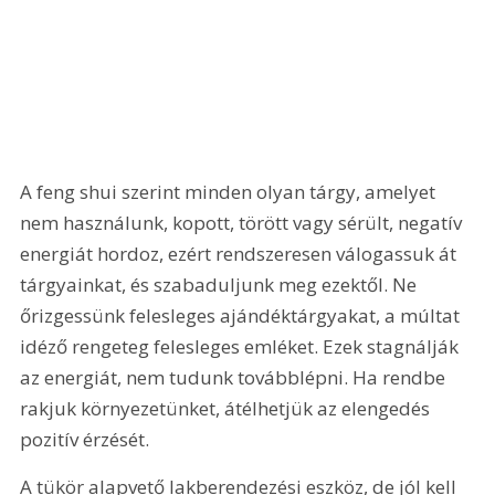
A feng shui szerint minden olyan tárgy, amelyet 
nem használunk, kopott, törött vagy sérült, negatív 
energiát hordoz, ezért rendszeresen válogassuk át 
tárgyainkat, és szabaduljunk meg ezektől. Ne 
őrizgessünk felesleges ajándéktárgyakat, a múltat 
idéző rengeteg felesleges emléket. Ezek stagnálják 
az energiát, nem tudunk továbblépni. Ha rendbe 
rakjuk környezetünket, átélhetjük az elengedés 
pozitív érzését.
A tükör alapvető lakberendezési eszköz, de jól kell 