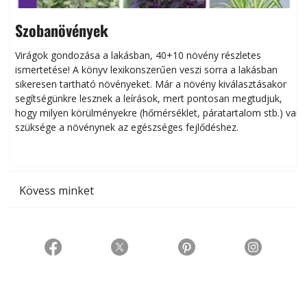
Szobanövények
Virágok gondozása a lakásban, 40+10 növény részletes
ismertetése! A könyv lexikonszerűen veszi sorra a lakásban
s
sikeresen tart­ha­tó növényeket. Már a növény kiválasztásakor
h
segítségünkre lesznek a leírások, mert pontosan megtudjuk,
k
hogy milyen körülményekre (hőmérséklet, páratartalom stb.) van
szüksége a növénynek az egészséges fejlődéshez.
t
Kövess minket