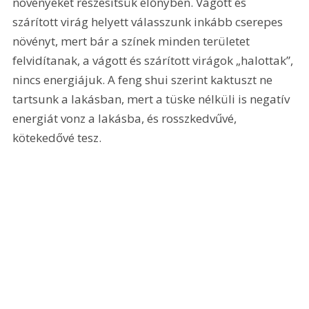
növényeket részesítsük előnyben. Vágott és 
szárított virág helyett válasszunk inkább cserepes 
növényt, mert bár a színek minden területet 
felvidítanak, a vágott és szárított virágok „halottak”, 
nincs energiájuk. A feng shui szerint kaktuszt ne 
tartsunk a lakásban, mert a tüske nélküli is negatív 
energiát vonz a lakásba, és rosszkedvűvé, 
kötekedővé tesz.