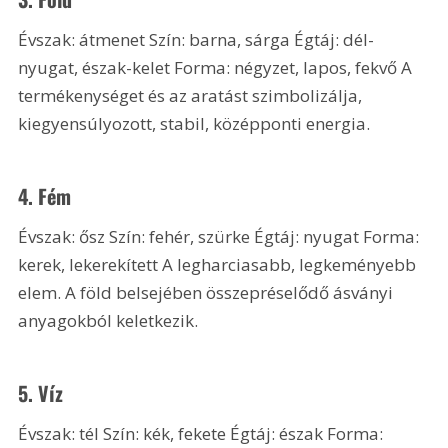
Évszak: átmenet Szín: barna, sárga Égtáj: dél-
nyugat, észak-kelet Forma: négyzet, lapos, fekvő A 
termékenységet és az aratást szimbolizálja, 
kiegyensúlyozott, stabil, középponti energia.
4. Fém
Évszak: ősz Szín: fehér, szürke Égtáj: nyugat Forma: 
kerek, lekerekített A legharciasabb, legkeményebb 
elem. A föld belsejében összepréselődő ásványi 
anyagokból keletkezik.
5. Víz
Évszak: tél Szín: kék, fekete Égtáj: észak Forma: 