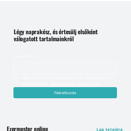
Légy naprakész, és értesülj elsőként
válogatott tartalmainkról
E-mail cím
*
Igen, szeretnék feliratkozni, és elfogadom az 
adatkezelést. 
Adatvédelmi tájékoztató
Feliratkozás
Ezermester online
Lap tetejére