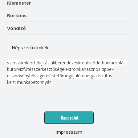
Kismester
Barkács
Vonalzó
Népszerű címkék
szerszám
kert
felújítás
lakberendezés
kreatív ötlet
barkácsolás
bútor
víz
fűtés
szerkesztőség
elektronika
hasznos tippek
dísznövény
hőszigetelés
tető
megújuló energia
tisztítás
kerti munka
beton
nyár
Kapcsolat
Impresszum