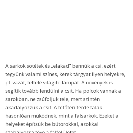
A sarkok sötétek és „elakad” bennük a csi, ezért 
tegyünk valami színes, kerek tárgyat ilyen helyekre, 
pl. vázát, felfelé világító lámpát. A növények is 
segítik tovább lendülni a csit. Ha polcok vannak a 
sarokban, ne zsúfoljuk tele, mert szintén 
akadályozzuk a csit. A tetőtéri ferde falak 
hasonlóan működnek, mint a falsarkok. Ezeket a 
helyeket építsük be bútorokkal, azokkal 
szabályossá téve a falfelületet.