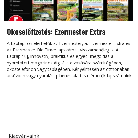
Okoselőfizetés: Ezermester Extra
A Laptapiron elérhetők az Ezermester, az Ezermester Extra és
az Ezermester Old Timer lapszámai, visszamenőleg is! A
Laptapir új, innovatív, praktikus és egyedi megoldás a
L
nyomtatott magazinok digitális olvasására számítógépen,
okostelefonon vagy táblagépen. Kényelmesen az otthonában,
útközben vagy nyaralás, pihenés alatt is elérhetők lapszámaink.
ú
Bárhol, bármikor, akár külföldön élve vagy dolgozva is
B
olvashatók az Ezermester lapszámai. A Laptapir kényelmes
megoldás, mert: – t
Kiadványaink