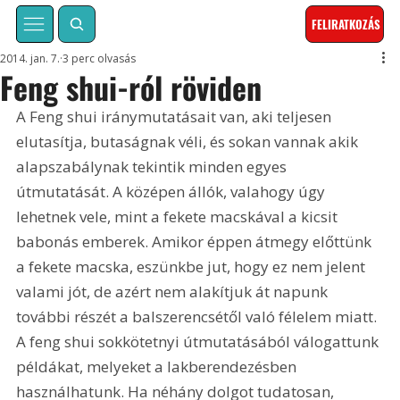
FELIRATKOZÁS
2014. jan. 7.
3 perc olvasás
Feng shui-ról röviden
A Feng shui iránymutatásait van, aki teljesen 
elutasítja, butaságnak véli, és sokan vannak akik 
alapszabálynak tekintik minden egyes 
útmutatását. A középen állók, valahogy úgy 
lehetnek vele, mint a fekete macskával a kicsit 
babonás emberek. Amikor éppen átmegy előttünk 
a fekete macska, eszünkbe jut, hogy ez nem jelent 
valami jót, de azért nem alakítjuk át napunk 
további részét a balszerencsétől való félelem miatt. 
A feng shui sokkötetnyi útmutatásából válogattunk 
példákat, melyeket a lakberendezésben 
használhatunk. Ha néhány dolgot tudatosan, 