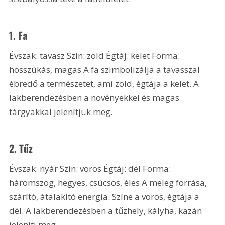
1. Fa
Évszak: tavasz Szín: zöld Égtáj: kelet Forma: 
hosszúkás, magas A fa szimbolizálja a tavasszal 
ébredő a természetet, ami zöld, égtája a kelet. A 
lakberendezésben a növényekkel és magas 
tárgyakkal jelenítjük meg.
2. Tűz
Évszak: nyár Szín: vörös Égtáj: dél Forma: 
háromszög, hegyes, csúcsos, éles A meleg forrása, 
szárító, átalakító energia. Színe a vörös, égtája a 
dél. A lakberendezésben a tűzhely, kályha, kazán 
jeleníti meg.