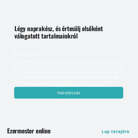
Légy naprakész, és értesülj elsőként
válogatott tartalmainkról
E-mail cím
*
Igen, szeretnék feliratkozni, és elfogadom az 
adatkezelést. 
Adatvédelmi tájékoztató
Feliratkozás
Ezermester online
Lap tetejére