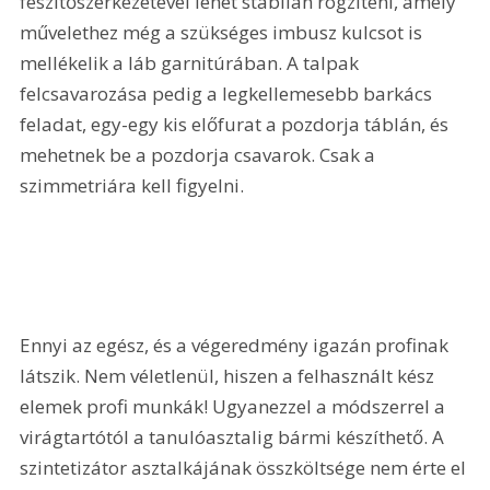
feszítőszerkezetével lehet stabilan rögzíteni, amely 
művelethez még a szükséges imbusz kulcsot is 
mellékelik a láb garnitúrában. A talpak 
felcsavarozása pedig a legkellemesebb barkács 
feladat, egy-egy kis előfurat a pozdorja táblán, és 
mehetnek be a pozdorja csavarok. Csak a 
szimmetriára kell figyelni.
Ennyi az egész, és a végeredmény igazán profinak 
látszik. Nem véletlenül, hiszen a felhasznált kész 
elemek profi munkák! Ugyanezzel a módszerrel a 
virágtartótól a tanulóasztalig bármi készíthető. A 
szintetizátor asztalkájának összköltsége nem érte el 