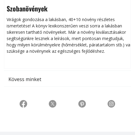
Szobanövények
Virágok gondozása a lakásban, 40+10 növény részletes
ismertetése! A könyv lexikonszerűen veszi sorra a lakásban
s
sikeresen tart­ha­tó növényeket. Már a növény kiválasztásakor
h
segítségünkre lesznek a leírások, mert pontosan megtudjuk,
k
hogy milyen körülményekre (hőmérséklet, páratartalom stb.) van
szüksége a növénynek az egészséges fejlődéshez.
t
Kövess minket