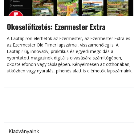
Okoselőfizetés: Ezermester Extra
A Laptapiron elérhetők az Ezermester, az Ezermester Extra és
az Ezermester Old Timer lapszámai, visszamenőleg is! A
Laptapir új, innovatív, praktikus és egyedi megoldás a
L
nyomtatott magazinok digitális olvasására számítógépen,
okostelefonon vagy táblagépen. Kényelmesen az otthonában,
útközben vagy nyaralás, pihenés alatt is elérhetők lapszámaink.
ú
Bárhol, bármikor, akár külföldön élve vagy dolgozva is
B
olvashatók az Ezermester lapszámai. A Laptapir kényelmes
megoldás, mert: – t
Kiadványaink