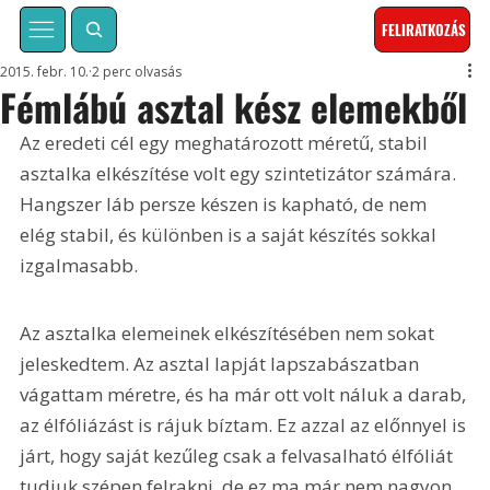
FELIRATKOZÁS
2015. febr. 10.
2 perc olvasás
Fémlábú asztal kész elemekből
Az eredeti cél egy meghatározott méretű, stabil 
asztalka elkészítése volt egy szintetizátor számára. 
Hangszer láb persze készen is kapható, de nem 
elég stabil, és különben is a saját készítés sokkal 
izgalmasabb.
Az asztalka elemeinek elkészítésében nem sokat 
jeleskedtem. Az asztal lapját lapszabászatban 
vágattam méretre, és ha már ott volt náluk a darab, 
az élfóliázást is rájuk bíztam. Ez azzal az előnnyel is 
járt, hogy saját kezűleg csak a felvasalható élfóliát 
tudjuk szépen felrakni, de ez ma már nem nagyon 