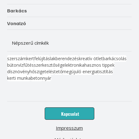
Barkács
Vonalzó
Népszerű címkék
szerszám
kert
felújítás
lakberendezés
kreatív ötlet
barkácsolás
bútor
víz
fűtés
szerkesztőség
elektronika
hasznos tippek
dísznövény
hőszigetelés
tető
megújuló energia
tisztítás
kerti munka
beton
nyár
Kapcsolat
Impresszum