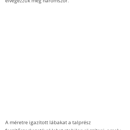
elvégezzük még háromszor.
A méretre igazított lábakat a talprész 