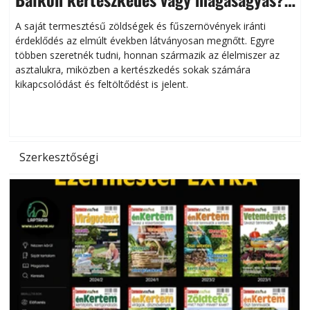
Helytakarékos kertészkedés
A saját termesztésű zöldségek és fűszernövények iránti
érdeklődés az elmúlt években látványosan megnőtt. Egyre
többen szeretnék tudni, honnan származik az élelmiszer az
l
asztalukra, miközben a kertészkedés sokak számára
kikapcsolódást és feltöltődést is jelent.
é
d
Szerkesztőségi