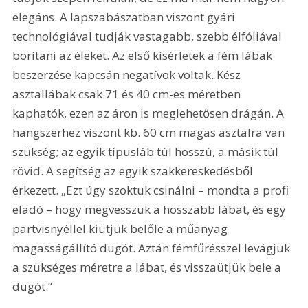
elegáns. A lapszabászatban viszont gyári 
technológiával tudják vastagabb, szebb élfóliával 
borítani az éleket. Az első kísérletek a fém lábak 
beszerzése kapcsán negatívok voltak. Kész 
asztallábak csak 71 és 40 cm-es méretben 
kaphatók, ezen az áron is meglehetősen drágán. A 
hangszerhez viszont kb. 60 cm magas asztalra van 
szükség; az egyik típusláb túl hosszú, a másik túl 
rövid. A segítség az egyik szakkereskedésből 
érkezett. „Ezt úgy szoktuk csinálni – mondta a profi 
eladó – hogy megvesszük a hosszabb lábat, és egy 
partvisnyéllel kiütjük belőle a műanyag 
magasságállító dugót. Aztán fémfűrésszel levágjuk 
a szükséges méretre a lábat, és visszaütjük bele a 
dugót.”