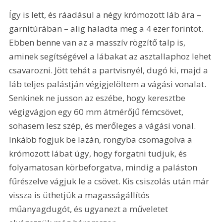
Így is lett, és ráadásul a négy krómozott láb ára – 
garnitúrában – alig haladta meg a 4 ezer forintot. 
Ebben benne van az a masszív rögzítő talp is, 
aminek segítségével a lábakat az asztallaphoz lehet 
csavarozni. Jött tehát a partvisnyél, dugó ki, majd a 
láb teljes palástján végigjelöltem a vágási vonalat. 
Senkinek ne jusson az eszébe, hogy keresztbe 
végigvágjon egy 60 mm átmérőjű fémcsövet, 
sohasem lesz szép, és merőleges a vágási vonal. 
Inkább fogjuk be lazán, rongyba csomagolva a 
krómozott lábat úgy, hogy forgatni tudjuk, és 
folyamatosan körbeforgatva, mindig a paláston 
fűrészelve vágjuk le a csövet. Kis csiszolás után már 
vissza is üthetjük a magasságállítós 
műanyagdugót, és ugyanezt a műveletet 