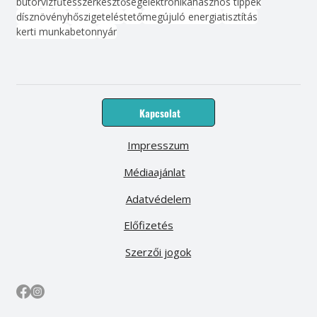
bútor
víz
fűtés
szerkesztőség
elektronika
hasznos tippek
dísznövény
hőszigetelés
tető
megújuló energia
tisztítás
kerti munka
beton
nyár
Kapcsolat
Impresszum
Médiaajánlat
Adatvédelem
Előfizetés
Szerzői jogok