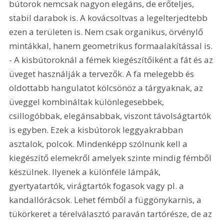
bútorok nemcsak nagyon elegáns, de erőteljes, 
stabil darabok is. A kovácsoltvas a legelterjedtebb 
ezen a területen is. Nem csak organikus, örvénylő 
mintákkal, hanem geometrikus formaalakítással is. 
- A kisbútoroknál a fémek kiegészítőiként a fát és az 
üveget használják a tervezők. A fa melegebb és 
oldottabb hangulatot kölcsönöz a tárgyaknak, az 
üveggel kombináltak különlegesebbek, 
csillogóbbak, elegánsabbak, viszont távolságtartók 
is egyben. Ezek a kisbútorok leggyakrabban 
asztalok, polcok. Mindenképp szólnunk kell a 
kiegészítő elemekről amelyek szinte mindig fémből 
készülnek. Ilyenek a különféle lámpák, 
gyertyatartók, virágtartók fogasok vagy pl. a 
kandallórácsok. Lehet fémből a függönykarnis, a 
tükörkeret a térelválasztó paraván tartórésze, de az 