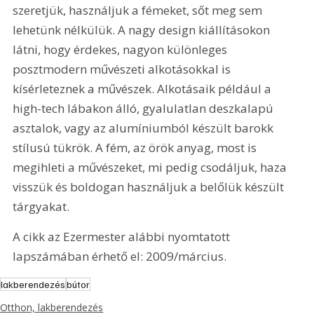
szeretjük, használjuk a fémeket, sőt meg sem 
lehetünk nélkülük. A nagy design kiállításokon 
látni, hogy érdekes, nagyon különleges 
posztmodern művészeti alkotásokkal is 
kísérleteznek a művészek. Alkotásaik például a 
high-tech lábakon álló, gyalulatlan deszkalapú 
asztalok, vagy az alumíniumból készült barokk 
stílusú tükrök. A fém, az örök anyag, most is 
megihleti a művészeket, mi pedig csodáljuk, haza 
visszük és boldogan használjuk a belőlük készült 
tárgyakat.
A cikk az Ezermester alábbi nyomtatott 
lapszámában érhető el: 2009/március.
lakberendezés
bútor
Otthon, lakberendezés