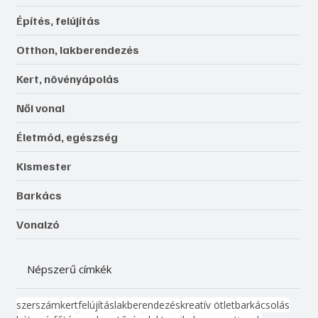
Építés, felújítás
Otthon, lakberendezés
Kert, növényápolás
Női vonal
Életmód, egészség
Kismester
Barkács
Vonalzó
Népszerű címkék
szerszám
kert
felújítás
lakberendezés
kreatív ötlet
barkácsolás