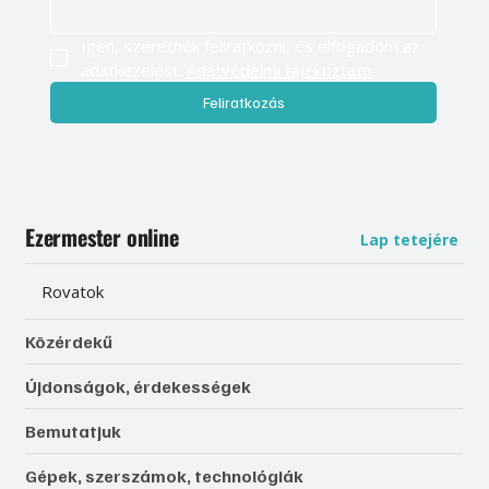
Igen, szeretnék feliratkozni, és elfogadom az 
adatkezelést. 
Adatvédelmi tájékoztató
Feliratkozás
Ezermester online
Lap tetejére
Rovatok
Közérdekű
Újdonságok, érdekességek
Bemutatjuk
Gépek, szerszámok, technológiák