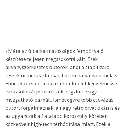
- Mára az ülőalkalmatosságok fémből való 
készítése teljesen megszokottá vált. Ezek 
állványszerkezetes bútorok, ahol a stabilizáló 
részek nemcsak statikai, hanem látványelemek is. 
Ehhez kapcsolódnak az ülőfelületet kényelmessé 
varázsoló kárpitos részek, rögzített vagy 
mozgatható párnák. Ismét egyre több csővázas 
bútort forgalmaznak; a nagy retro divat okán is és 
az ugyancsak a fiatalabb korosztály körében 
közkedvelt high-tech térhódítása miatt. Ezek a 