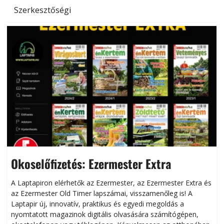
Szerkesztőségi
Okoselőfizetés: Ezermester Extra
A Laptapiron elérhetők az Ezermester, az Ezermester Extra és
az Ezermester Old Timer lapszámai, visszamenőleg is! A
Laptapir új, innovatív, praktikus és egyedi megoldás a
L
nyomtatott magazinok digitális olvasására számítógépen,