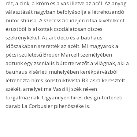
réz, a cink, a króm és a vas illetve az acél. Az anyag 
választását nagyban befolyásolja a létrehozandó 
bútor stílusa. A szecesszió idején ritka kivételként 
ezüstből is alkottak csodálatosan díszes 
szekrénykéket. Az art deco és a bauhaus 
időszakában szerették az acélt. Mi magyarok a 
pécsi születésű Breuer Marcell személyében 
adtunk egy zseniális bútortervezőt a világnak, aki a 
bauhaus kísérleti műhelyében kerékpárvázból 
létrehozta híres konstruktivista B3-asra keresztelt 
székét, amelyet ma Vaszilij szék néven 
forgalmaznak. Ugyanilyen híres design-történeti 
darab La Corbusier pihenőszéke is. 