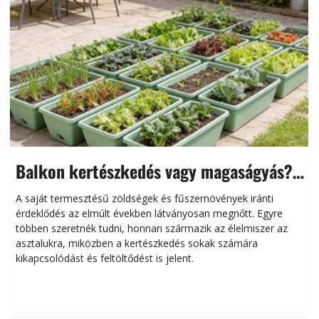
Balkon kertészkedés vagy magaságyás?
Helytakarékos kertészkedés
A saját termesztésű zöldségek és fűszernövények iránti
érdeklődés az elmúlt években látványosan megnőtt. Egyre
többen szeretnék tudni, honnan származik az élelmiszer az
l
asztalukra, miközben a kertészkedés sokak számára
kikapcsolódást és feltöltődést is jelent.
é
d