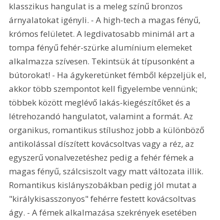
klasszikus hangulat is a meleg színű bronzos 
árnyalatokat igényli. - A high-tech a magas fényű, 
krómos felületet. A legdivatosabb minimál art a 
tompa fényű fehér-szürke alumínium elemeket 
alkalmazza szívesen. Tekintsük át típusonként a 
bútorokat! - Ha ágykeretünket fémből képzeljük el, 
akkor több szempontot kell figyelembe vennünk; 
többek között meglévő lakás-kiegészítőket és a 
létrehozandó hangulatot, valamint a formát. Az 
organikus, romantikus stílushoz jobb a különböző 
antikolással díszített kovácsoltvas vagy a réz, az 
egyszerű vonalvezetéshez pedig a fehér fémek a 
magas fényű, szálcsiszolt vagy matt változata illik. 
Romantikus kislányszobákban pedig jól mutat a 
"királykisasszonyos" fehérre festett kovácsoltvas 
ágy. - A fémek alkalmazása szekrények esetében 