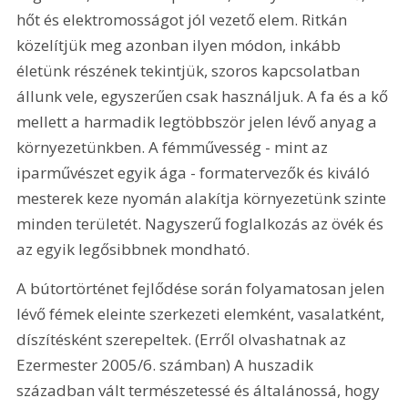
hőt és elektromosságot jól vezető elem. Ritkán 
közelítjük meg azonban ilyen módon, inkább 
életünk részének tekintjük, szoros kapcsolatban 
állunk vele, egyszerűen csak használjuk. A fa és a kő 
mellett a harmadik legtöbbször jelen lévő anyag a 
környezetünkben. A fémművesség - mint az 
iparművészet egyik ága - formatervezők és kiváló 
mesterek keze nyomán alakítja környezetünk szinte 
minden területét. Nagyszerű foglalkozás az övék és 
az egyik legősibbnek mondható.
A bútortörténet fejlődése során folyamatosan jelen 
lévő fémek eleinte szerkezeti elemként, vasalatként, 
díszítésként szerepeltek. (Erről olvashatnak az 
Ezermester 2005/6. számban) A huszadik 
században vált természetessé és általánossá, hogy 