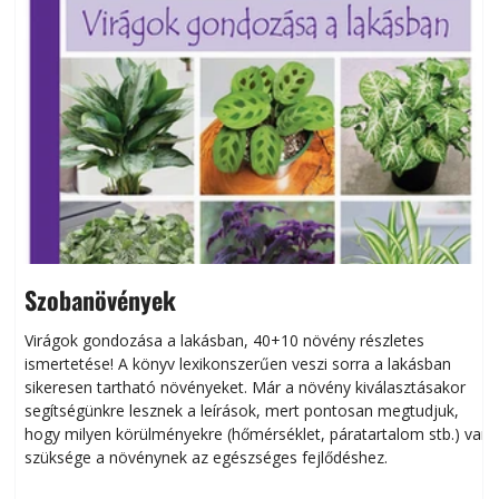
Szobanövények
Virágok gondozása a lakásban, 40+10 növény részletes
ismertetése! A könyv lexikonszerűen veszi sorra a lakásban
s
sikeresen tart­ha­tó növényeket. Már a növény kiválasztásakor
h
segítségünkre lesznek a leírások, mert pontosan megtudjuk,
k
hogy milyen körülményekre (hőmérséklet, páratartalom stb.) van
szüksége a növénynek az egészséges fejlődéshez.