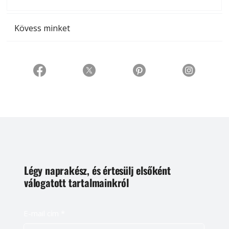
t
Kövess minket
Légy naprakész, és értesülj elsőként
válogatott tartalmainkról
E-mail cím
*