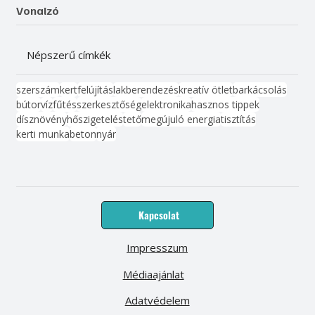
Vonalzó
Népszerű címkék
szerszám
kert
felújítás
lakberendezés
kreatív ötlet
barkácsolás
bútor
víz
fűtés
szerkesztőség
elektronika
hasznos tippek
dísznövény
hőszigetelés
tető
megújuló energia
tisztítás
kerti munka
beton
nyár
Kapcsolat
Impresszum
Médiaajánlat
Adatvédelem