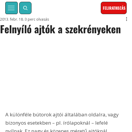
FELIRATKOZÁS
2013. febr. 18.
3 perc olvasás
Felnyíló ajtók a szekrényeken
A különféle bútorok ajtói általában oldalra, vagy 
bizonyos esetekben – pl. írólapoknál – lefelé 
nyílnak. Ez nagy és közepes méretű ajtóknál 