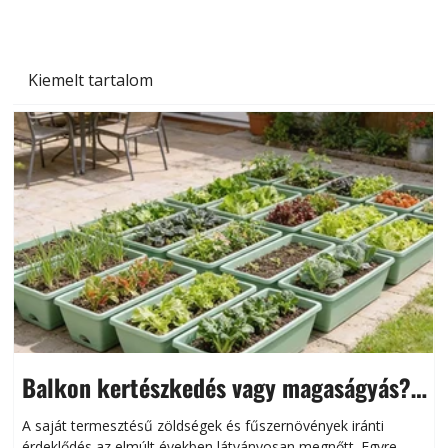
Kiemelt tartalom
Balkon kertészkedés vagy magaságyás?
Helytakarékos kertészkedés
A saját termesztésű zöldségek és fűszernövények iránti
érdeklődés az elmúlt években látványosan megnőtt. Egyre