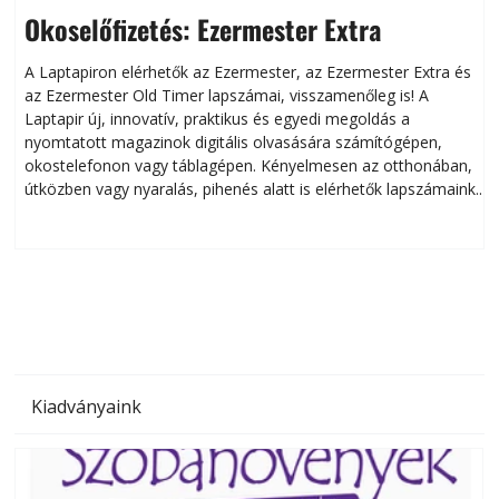
Okoselőfizetés: Ezermester Extra
A Laptapiron elérhetők az Ezermester, az Ezermester Extra és
az Ezermester Old Timer lapszámai, visszamenőleg is! A
Laptapir új, innovatív, praktikus és egyedi megoldás a
L
nyomtatott magazinok digitális olvasására számítógépen,
okostelefonon vagy táblagépen. Kényelmesen az otthonában,
útközben vagy nyaralás, pihenés alatt is elérhetők lapszámaink.
ú
Bárhol, bármikor, akár külföldön élve vagy dolgozva is
B
olvashatók az Ezermester lapszámai. A Laptapir kényelmes
megoldás, mert: – t
Kiadványaink