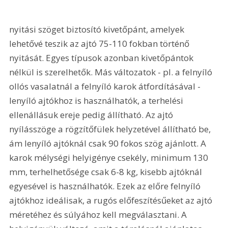
nyitási szöget biztosító kivetőpánt, amelyek 
lehetővé teszik az ajtó 75-110 fokban történő 
nyitását. Egyes típusok azonban kivetőpántok 
nélkül is szerelhetők. Más változatok - pl. a felnyíló 
ollós vasalatnál a felnyíló karok átfordításával - 
lenyíló ajtókhoz is használhatók, a terhelési 
ellenállásuk ereje pedig állítható. Az ajtó 
nyílásszöge a rögzítőfülek helyzetével állítható be, 
ám lenyíló ajtóknál csak 90 fokos szög ajánlott. A 
karok mélységi helyigénye csekély, minimum 130 
mm, terhelhetősége csak 6-8 kg, kisebb ajtóknál 
egyesével is használhatók. Ezek az előre felnyíló 
ajtókhoz ideálisak, a rugós előfeszítésűeket az ajtó 
méretéhez és súlyához kell megválasztani. A 