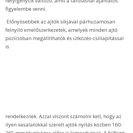
helyigényük változó, amit a tárolásnál ajánlatos 
figyelembe venni.
 Előnyösebbek az ajtók síkjával párhuzamosan 
felnyíló emelőszerkezetek, amelyek minden ajtó 
pozícióban megállíthatók és ütközés-csillapítással 
is 
rendelkeznek. Azzal viszont számolni kell, hogy az 
ilyen vasalatokkal szerelt ajtók nyitás közben 160-
265 mm távolságra előre is kimozdulnak. A felfogó 