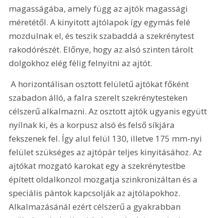
magasságába, amely függ az ajtók magassági 
méretétől. A kinyitott ajtólapok így egymás felé 
mozdulnak el, és teszik szabaddá a szekrénytest 
rakodórészét. Előnye, hogy az alsó szinten tárolt 
dolgokhoz elég félig felnyitni az ajtót.
 A horizontálisan osztott felületű ajtókat főként 
szabadon álló, a falra szerelt szekrénytesteken 
célszerű alkalmazni. Az osztott ajtók ugyanis együtt 
nyílnak ki, és a korpusz alsó és felső síkjára 
fekszenek fel. Így alul felül 130, illetve 175 mm-nyi 
felület szükséges az ajtópár teljes kinyitásához. Az 
ajtókat mozgató karokat egy a szekrénytestbe 
épített oldalkonzol mozgatja szinkronizáltan és a 
speciális pántok kapcsolják az ajtólapokhoz. 
Alkalmazásánál ezért célszerű a gyakrabban 