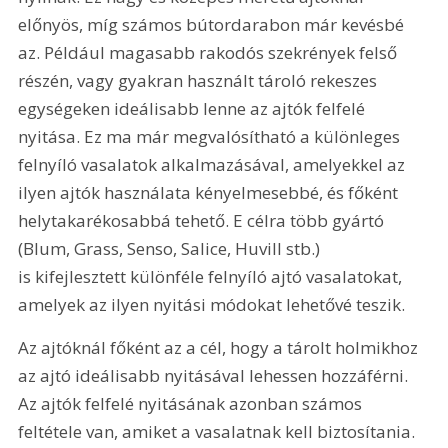
előnyös, míg számos bútordarabon már kevésbé 
az. Például magasabb rakodós szekrények felső 
részén, vagy gyakran használt tároló rekeszes 
egységeken ideálisabb lenne az ajtók felfelé 
nyitása. Ez ma már megvalósítható a különleges 
felnyíló vasalatok alkalmazásával, amelyekkel az 
ilyen ajtók használata kényelmesebbé, és főként 
helytakarékosabbá tehető. E célra több gyártó 
(Blum, Grass, Senso, Salice, Huvill stb.) 
is kifejlesztett különféle felnyíló ajtó vasalatokat, 
amelyek az ilyen nyitási módokat lehetővé teszik.
Az ajtóknál főként az a cél, hogy a tárolt holmikhoz 
az ajtó ideálisabb nyitásával lehessen hozzáférni. 
Az ajtók felfelé nyitásának azonban számos 
feltétele van, amiket a vasalatnak kell biztosítania. 