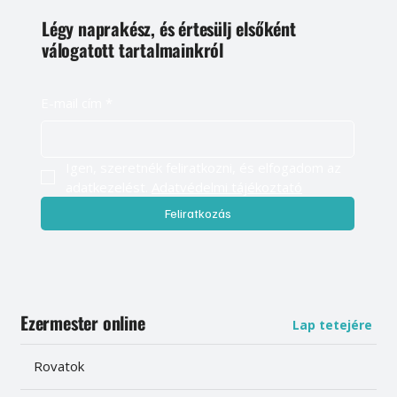
Légy naprakész, és értesülj elsőként
válogatott tartalmainkról
E-mail cím
*
Igen, szeretnék feliratkozni, és elfogadom az 
adatkezelést. 
Adatvédelmi tájékoztató
Feliratkozás
Ezermester online
Lap tetejére
Rovatok