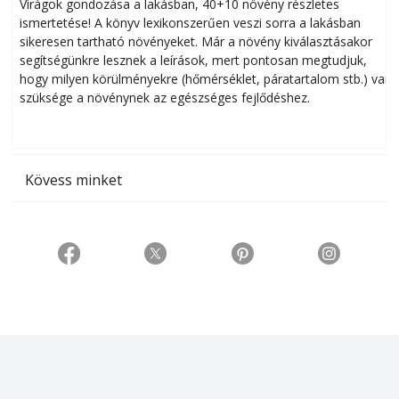
Virágok gondozása a lakásban, 40+10 növény részletes
ismertetése! A könyv lexikonszerűen veszi sorra a lakásban
s
sikeresen tart­ha­tó növényeket. Már a növény kiválasztásakor
h
segítségünkre lesznek a leírások, mert pontosan megtudjuk,
k
hogy milyen körülményekre (hőmérséklet, páratartalom stb.) van
szüksége a növénynek az egészséges fejlődéshez.
t
Kövess minket