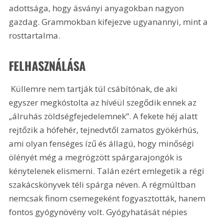
adottsága, hogy ásványi anyagokban nagyon 
gazdag. Grammokban kifejezve ugyanannyi, mint a 
rosttartalma. 
FELHASZNÁLÁSA
 Küllemre nem tartják túl csábítónak, de aki 
egyszer megkóstolta az hívéül szegődik ennek az 
„álruhás zöldségfejedelemnek”. A fekete héj alatt 
rejtőzik a hófehér, tejnedvtől zamatos gyökérhús, 
ami olyan fenséges ízű és állagú, hogy minőségi 
ölényét még a megrögzött spárgarajongók is 
kénytelenek elismerni. Talán ezért emlegetik a régi 
szakácskönyvek téli spárga néven. A régmúltban 
nemcsak finom csemegeként fogyasztották, hanem 
fontos gyógynövény volt. Gyógyhatását népies 