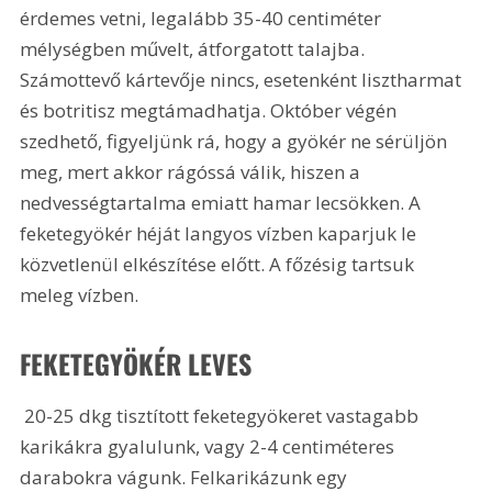
érdemes vetni, legalább 35-40 centiméter 
mélységben művelt, átforgatott talajba. 
Számottevő kártevője nincs, esetenként lisztharmat 
és botritisz megtámadhatja. Október végén 
szedhető, figyeljünk rá, hogy a gyökér ne sérüljön 
meg, mert akkor rágóssá válik, hiszen a 
nedvességtartalma emiatt hamar lecsökken. A 
feketegyökér héját langyos vízben kaparjuk le 
közvetlenül elkészítése előtt. A főzésig tartsuk 
meleg vízben. 
FEKETEGYÖKÉR LEVES
 20-25 dkg tisztított feketegyökeret vastagabb 
karikákra gyalulunk, vagy 2-4 centiméteres 
darabokra vágunk. Felkarikázunk egy 