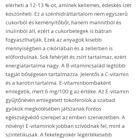
elérheti a 12-13 %-ot, aminek kellemes, édeskés ízét 
köszönheti. Ez a szénhidráttartalom nem egyszerű 
cukorból és keményítőből, hanem mannitból és 
inulinból áll, ezért a cukorbetegek is bátran 
fogyaszthatják. Ezek az anyagok kisebb 
mennyiségben a cikóriában és a zellerben is 
előfordulnak. Sok fehérjét és zsírt tartalmaz, ezért 
energiatartalma nagy. A B vitamincsalád legtöbb 
tagját bőségesen tartalmazza. Jelentős a C-vitamin 
és a karotin tartalma. E-vitaminbombaként 
emlegetik, mert 6 mg/100 g az értéke. Az E-vitamin 
gyűjtőnéven emlegetett tokoferolok a szabad 
gyökök megkötésében játszanak fontos 
egészségvédő szerepet az emberi szervezetben. A 
növényi E-vitaminok jobban szívódnak fel, mint a 
szintetikusak. A feketegyökér legértékesebb 