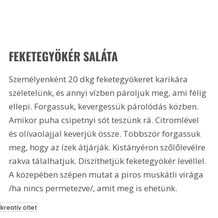
FEKETEGYÖKÉR SALÁTA 
Személyenként 20 dkg feketegyökeret karikára 
szeletelünk, és annyi vízben pároljuk meg, ami félig 
ellepi. Forgassuk, kevergessük párolódás közben. 
Amikor puha csipetnyi sót teszünk rá. Citromlével 
és olívaolajjal keverjük össze. Többször forgassuk 
meg, hogy az ízek átjárják. Kistányéron szőlőlevélre 
rakva tálalhatjuk. Díszíthetjük feketegyökér levéllel. 
A közepében szépen mutat a piros muskátli virága 
/ha nincs permetezve/, amit meg is ehetünk.
kreatív ötlet