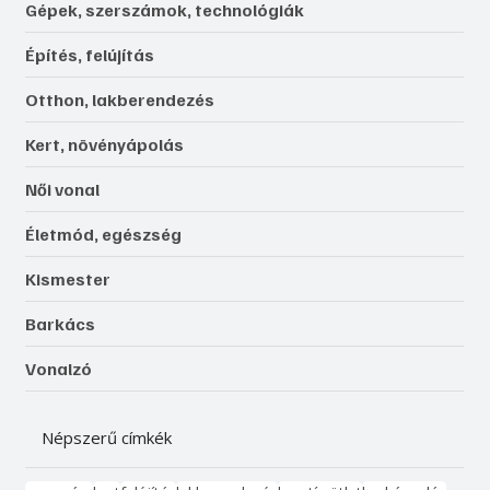
Gépek, szerszámok, technológiák
Építés, felújítás
Otthon, lakberendezés
Kert, növényápolás
Női vonal
Életmód, egészség
Kismester
Barkács
Vonalzó
Népszerű címkék