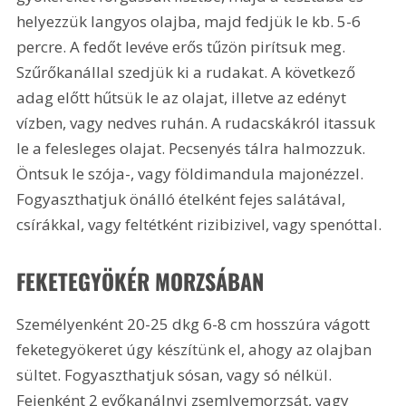
helyezzük langyos olajba, majd fedjük le kb. 5-6 
percre. A fedőt levéve erős tűzön pirítsuk meg. 
Szűrőkanállal szedjük ki a rudakat. A következő 
adag előtt hűtsük le az olajat, illetve az edényt 
vízben, vagy nedves ruhán. A rudacskákról itassuk 
le a felesleges olajat. Pecsenyés tálra halmozzuk. 
Öntsuk le szója-, vagy földimandula majonézzel. 
Fogyaszthatjuk önálló ételként fejes salátával, 
csírákkal, vagy feltétként rizibizivel, vagy spenóttal. 
FEKETEGYÖKÉR MORZSÁBAN 
Személyenként 20-25 dkg 6-8 cm hosszúra vágott 
feketegyökeret úgy készítünk el, ahogy az olajban 
sültet. Fogyaszthatjuk sósan, vagy só nélkül. 
Fejenként 2 evőkanálnyi zsemlyemorzsát, vagy 