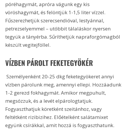
póréhagymát, apróra vágunk egy kis 
vöröshagymát, és felöntjük 1-1,5 liter vízzel. 
Fűszerezhetjük szerecsendióval, lestyánnal, 
petrezselyemmel – utóbbit tálaláskor nyersen 
tegyük a tányérba. Sűríthetjük napraforgómagból 
készült vegitejföllel. 
VÍZBEN PÁROLT FEKETEGYÖKÉR
 Személyenként 20-25 dkg feketegyökeret annyi 
vízben párolunk meg, amennyi ellepi. Hozzáadunk 
1-2 gerezd fokhagymát. Amikor megpuhult, 
megsózzuk, és a levét elpárologtatjuk. 
Fogyaszthatjuk köretként szeitánhoz, vagy 
feltétként rizibizihez. Előételként salátamixet 
együnk csírákkal, amit hozzá is fogyaszthatunk. 