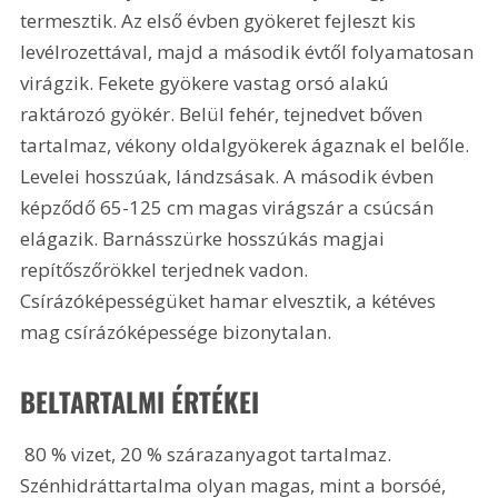
termesztik. Az első évben gyökeret fejleszt kis 
levélrozettával, majd a második évtől folyamatosan 
virágzik. Fekete gyökere vastag orsó alakú 
raktározó gyökér. Belül fehér, tejnedvet bőven 
tartalmaz, vékony oldalgyökerek ágaznak el belőle. 
Levelei hosszúak, lándzsásak. A második évben 
képződő 65-125 cm magas virágszár a csúcsán 
elágazik. Barnásszürke hosszúkás magjai 
repítőszőrökkel terjednek vadon. 
Csírázóképességüket hamar elvesztik, a kétéves 
mag csírázóképessége bizonytalan. 
BELTARTALMI ÉRTÉKEI
 80 % vizet, 20 % szárazanyagot tartalmaz. 
Szénhidráttartalma olyan magas, mint a borsóé, 