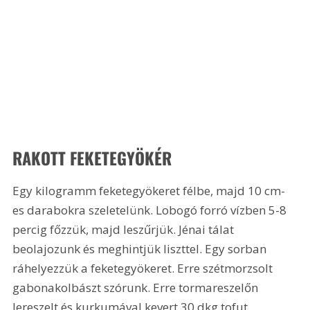
RAKOTT FEKETEGYÖKÉR 
Egy kilogramm feketegyökeret félbe, majd 10 cm-
es darabokra szeletelünk. Lobogó forró vízben 5-8 
percig főzzük, majd leszűrjük. Jénai tálat 
beolajozunk és meghintjük liszttel. Egy sorban 
ráhelyezzük a feketegyökeret. Erre szétmorzsolt 
gabonakolbászt szórunk. Erre tormareszelőn 
lereszelt és kurkumával kevert 30 dkg tofut 