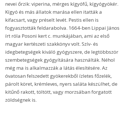
nevei őrzik: viperina, mérges kígyófű, kígyógyökér. 
Kígyó és más állatok marása ellen itatták a 
kifacsart, vagy préselt levét. Pestis ellen is 
fogyasztották feldarabolva. 1664-ben Lippai János 
írt róla Posoni kert c. munkájában, ami az első 
magyar kertészeti szakkönyv volt. Szív- és 
idegbetegségek kiváló gyógyszere, de legtöbbször 
szembetegségek gyógyítására használták. Néhol 
még ma is alkalmazzák a látás élesítésére. Az 
óvatosan felszedett gyökerekből ízletes főzelék, 
párolt köret, krémleves, nyers saláta készülhet, de 
kitűnő rakott, töltött, vagy morzsában forgatott 
zöldségnek is.