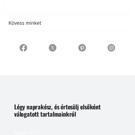
t
Kövess minket
Légy naprakész, és értesülj elsőként
válogatott tartalmainkról
E-mail cím
*