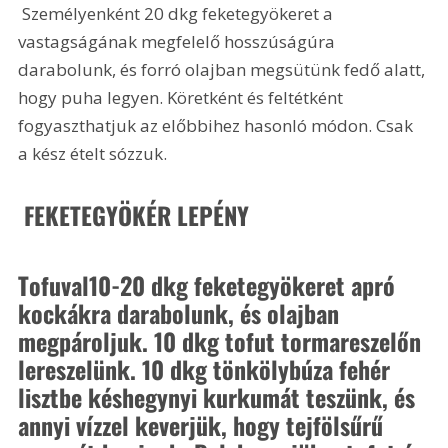
 Személyenként 20 dkg feketegyökeret a 
vastagságának megfelelő hosszúságúra 
darabolunk, és forró olajban megsütünk fedő alatt, 
hogy puha legyen. Köretként és feltétként 
fogyaszthatjuk az előbbihez hasonló módon. Csak 
a kész ételt sózzuk.
 FEKETEGYÖKÉR LEPÉNY 
Tofuval10-20 dkg feketegyökeret apró 
kockákra darabolunk, és olajban 
megpároljuk. 10 dkg tofut tormareszelőn 
lereszelünk. 10 dkg tönkölybúza fehér 
lisztbe késhegynyi kurkumát teszünk, és 
annyi vízzel keverjük, hogy tejfölsűrű 