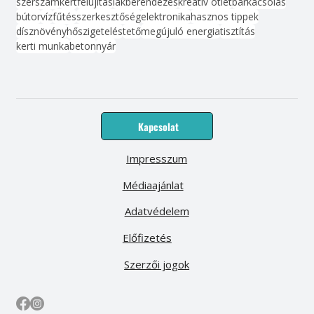
szerszám
kert
felújítás
lakberendezés
kreatív ötlet
barkácsolás
bútor
víz
fűtés
szerkesztőség
elektronika
hasznos tippek
dísznövény
hőszigetelés
tető
megújuló energia
tisztítás
kerti munka
beton
nyár
Kapcsolat
Impresszum
Médiaajánlat
Adatvédelem
Előfizetés
Szerzői jogok