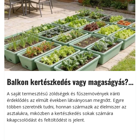
Balkon kertészkedés vagy magaságyás?
Helytakarékos kertészkedés
A saját termesztésű zöldségek és fűszernövények iránti
érdeklődés az elmúlt években látványosan megnőtt. Egyre
többen szeretnék tudni, honnan származik az élelmiszer az
l
asztalukra, miközben a kertészkedés sokak számára
kikapcsolódást és feltöltődést is jelent.
é
d