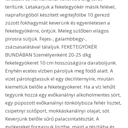
terítünk. Letakarjuk a feketegyökér másik felével, 
napraforgóból készített vegitejfölbe 10 gerezd 
zúzott fokhagymát keverünk és egyenletesen a 
feketegyökérre, öntjük. Meleg sütőben világos 
pirosra sütjük. Fejes-, galambbegy-, 
zsázsasalátával tálaljuk. FEKETEGYÖKÉR 
BUNDÁBAN Személyenként 20-25 dkg 
feketegyökeret 10 cm hosszúságúra daraboljunk. 
Enyhén ecetes vízben pároljuk meg födő alatt. A 
vizet párologtassuk el egy deciliternyire, miután 
kiemeltük belőle a feketegyökeret. Ha a víz lehűlt 
tegyünk hozzá egy evőkanálnyi alkoholmentes sört, 
egy púpozott evőkanálnyi tönkölybúza fehér lisztet, 
csipetnyi sütőport, mokkáskanálnyi olajat, sót. 
Keverjünk belőle sűrű palacsintatésztát. A 
gyökereket forgassuk lisztbe, majd a tésztába és 