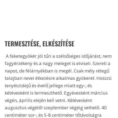
TERMESZTÉSE, ELKÉSZÍTÉSE
 A feketegyökér jól tűri a szélsőséges időjárást, nem 
fagyérzékeny és a nagy meleget is elviseli. Szereti a 
napot, de félárnyékban is megél. Csak mély rétegű 
talajban nevel étkezésre alkalmas gyökeret. Hosszú 
tenyészidejű és évelő jellege miatt egy-, és 
kétévesként is termeszthető. Egyévesként március 
végén, április elején kell vetni. Kétévesként 
augusztus végétől szeptember végéig vethető. 40 
centiméter sor-, és 5-8 centiméter tőtávolságra 