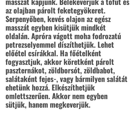
masszát kapjunk. Belekeverjük a tofut és 
az olajban párolt feketegyökeret. 
Serpenyőben, kevés olajon az egész 
masszát egyben kisütjük mindkét 
oldalán. Apróra vágott moha fodrozatú 
petrezselyemmel díszíthetjük. Lehet 
előétel csírákkal. Ha főételként 
fogyasztjuk, akkor köretként párolt 
paszternákot, zöldborsót, zöldbabot, 
salátaként fejes-, vagy bármilyen salátát 
ehetünk hozzá. Elkészíthetjük 
omlettszerűen. Akkor nem egyben 
sütjük, hanem megkeverjük.