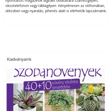
nyomtatott magazinok digitális olvasására számítógépen,
okostelefonon vagy táblagépen. Kényelmesen az otthonában,
útközben vagy nyaralás, pihenés alatt is elérhetők lapszámaink.
ú
Bárhol, bármikor, akár külföldön élve vagy dolgozva is
B
olvashatók az Ezermester lapszámai. A Laptapir kényelmes
megoldás, mert: – t
Kiadványaink