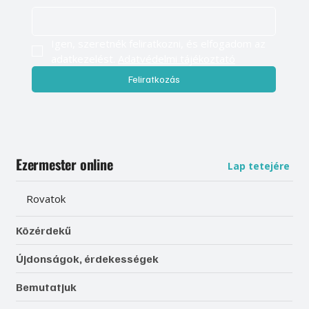
Igen, szeretnék feliratkozni, és elfogadom az 
adatkezelést. 
Adatvédelmi tájékoztató
Feliratkozás
Ezermester online
Lap tetejére
Rovatok
Közérdekű
Újdonságok, érdekességek
Bemutatjuk