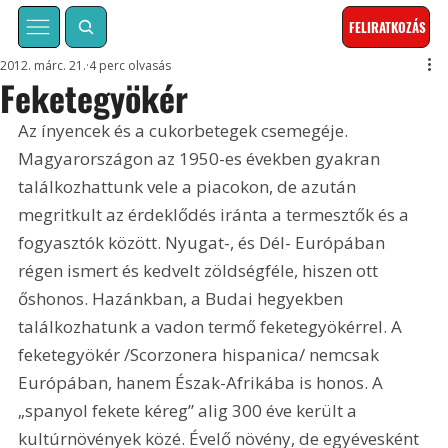
FELIRATKOZÁS
2012. márc. 21.
4 perc olvasás
Feketegyökér
Az ínyencek és a cukorbetegek csemegéje. 
Magyarországon az 1950-es években gyakran 
találkozhattunk vele a piacokon, de azután 
megritkult az érdeklődés iránta a termesztők és a 
fogyasztók között. Nyugat-, és Dél- Európában 
régen ismert és kedvelt zöldségféle, hiszen ott 
őshonos. Hazánkban, a Budai hegyekben 
találkozhatunk a vadon termő feketegyökérrel. A 
feketegyökér /Scorzonera hispanica/ nemcsak 
Európában, hanem Észak-Afrikába is honos. A 
„spanyol fekete kéreg” alig 300 éve került a 
kultúrnövények közé. Évelő növény, de egyévesként 