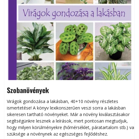
Szobanövények
Virágok gondozása a lakásban, 40+10 növény részletes
ismertetése! A könyv lexikonszerűen veszi sorra a lakásban
s
sikeresen tart­ha­tó növényeket. Már a növény kiválasztásakor
h
segítségünkre lesznek a leírások, mert pontosan megtudjuk,
k
hogy milyen körülményekre (hőmérséklet, páratartalom stb.) van
szüksége a növénynek az egészséges fejlődéshez.