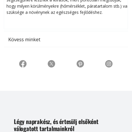
hogy milyen körülményekre (hőmérséklet, páratartalom stb.) van
szüksége a növénynek az egészséges fejlődéshez.
t
Kövess minket
Légy naprakész, és értesülj elsőként
válogatott tartalmainkról