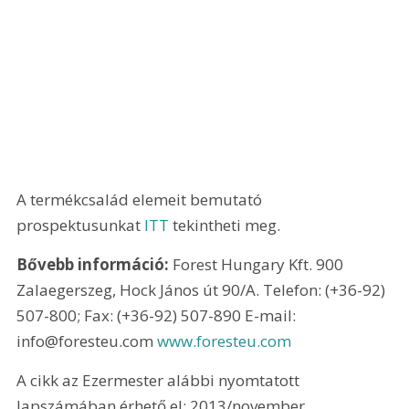
A termékcsalád elemeit bemutató 
prospektusunkat
 ITT
 tekintheti meg.
Bővebb információ: 
Forest Hungary Kft. 900 
Zalaegerszeg, Hock János út 90/A. Telefon: (+36-92) 
507-800; Fax: (+36-92) 507-890 E-mail: 
info@foresteu.com 
www.foresteu.com 
A cikk az Ezermester alábbi nyomtatott 
lapszámában érhető el: 2013/november.