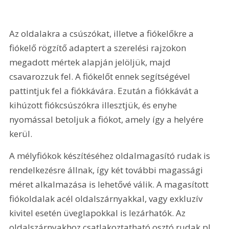
Az oldalakra a csúszókat, illetve a fiókelőkre a 
fiókelő rögzítő adaptert a szerelési rajzokon 
megadott mértek alapján jelöljük, majd 
csavarozzuk fel. A fiókelőt ennek segítségével 
pattintjuk fel a fiókkávára. Ezután a fiókkávát a 
kihúzott fiókcsúszókra illesztjük, és enyhe 
nyomással betoljuk a fiókot, amely így a helyére 
kerül.
A mélyfiókok készítéséhez oldalmagasító rudak is 
rendelkezésre állnak, így két további magassági 
méret alkalmazása is lehetővé válik. A magasított 
fiókoldalak acél oldalszárnyakkal, vagy exkluzív 
kivitel esetén üveglapokkal is lezárhatók. Az 
oldalszárnyakhoz csatlakoztatható osztó rudak pl. 