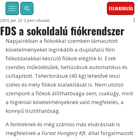
FELIRATKOZÁS
2014. jan. 23.
2 perc olvasás
FDS a sokoldalú fiókrendszer
Napjainkban a fiókokkal szemben támasztott 
követelményeket leginkább a duplafalú fém 
fiókoldalakkal készülő fiókok elégítik ki. Ezek 
csendes működésűek, behúzásuk automatikus és 
csillapított. Teherbírásuk (40 kg) lehetővé teszi 
széles és mély fiókok kialakítását is. Nem utolsó 
szempont a fiókok állíthatósága sem, csakúgy, mint 
a higiéniai követelményeknek való megfelelés, a 
könnyű tisztíthatóság.
A fentieknek és még számos más elvárásnak is 
megfelelnek a 
Forest Hungary Kft.
 által forgalmazott 