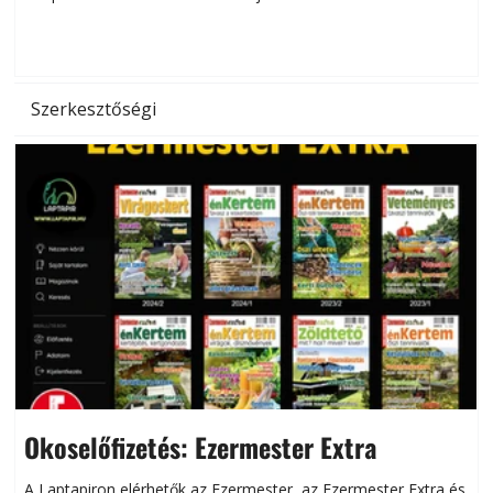
d
Szerkesztőségi
Okoselőfizetés: Ezermester Extra
A Laptapiron elérhetők az Ezermester, az Ezermester Extra és