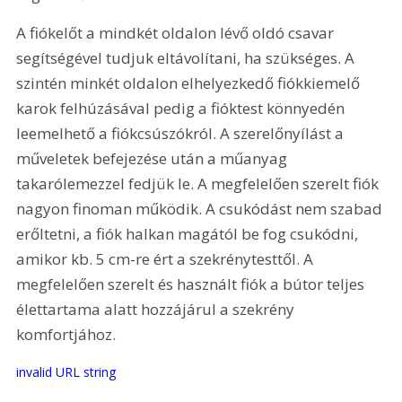
A fiókelőt a mindkét oldalon lévő oldó csavar 
segítségével tudjuk eltávolítani, ha szükséges. A 
szintén minkét oldalon elhelyezkedő fiókkiemelő 
karok felhúzásával pedig a fióktest könnyedén 
leemelhető a fiókcsúszókról. A szerelőnyílást a 
műveletek befejezése után a műanyag 
takarólemezzel fedjük le. A megfelelően szerelt fiók 
nagyon finoman működik. A csukódást nem szabad 
erőltetni, a fiók halkan magától be fog csukódni, 
amikor kb. 5 cm-re ért a szekrénytesttől. A 
megfelelően szerelt és használt fiók a bútor teljes 
élettartama alatt hozzájárul a szekrény 
komfortjához.
invalid URL string