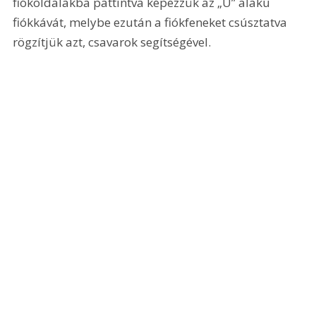
fiókoldalakba pattintva képezzük az „U” alakú 
fiókkávát, melybe ezután a fiókfeneket csúsztatva 
rögzítjük azt, csavarok segítségével.