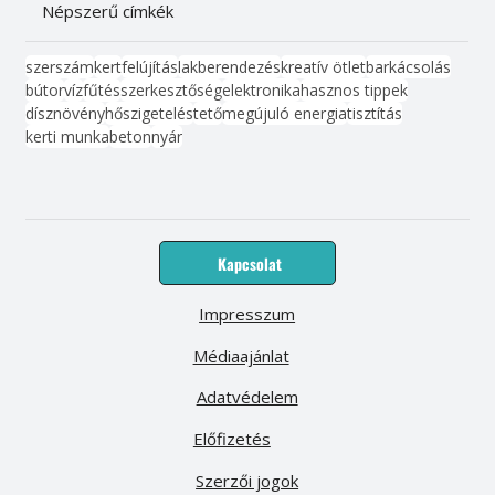
Népszerű címkék
szerszám
kert
felújítás
lakberendezés
kreatív ötlet
barkácsolás
bútor
víz
fűtés
szerkesztőség
elektronika
hasznos tippek
dísznövény
hőszigetelés
tető
megújuló energia
tisztítás
kerti munka
beton
nyár
Kapcsolat
Impresszum
Médiaajánlat
Adatvédelem
Előfizetés
Szerzői jogok