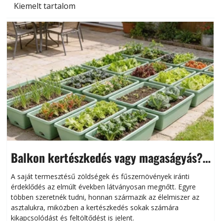
Kiemelt tartalom
Balkon kertészkedés vagy magaságyás?
Helytakarékos kertészkedés
A saját termesztésű zöldségek és fűszernövények iránti
érdeklődés az elmúlt években látványosan megnőtt. Egyre
többen szeretnék tudni, honnan származik az élelmiszer az
l
asztalukra, miközben a kertészkedés sokak számára
kikapcsolódást és feltöltődést is jelent.
é