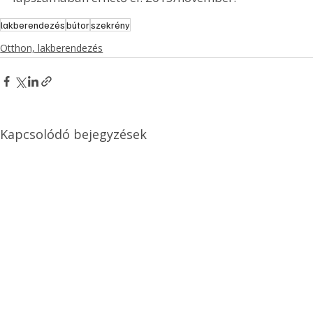
lakberendezés
bútor
szekrény
Otthon, lakberendezés
Kapcsolódó bejegyzések