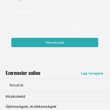
E-mail cím
*
Igen, szeretnék feliratkozni, és elfogadom az 
adatkezelést. 
Adatvédelmi tájékoztató
Feliratkozás
Ezermester online
Lap tetejére
Rovatok
Közérdekű
Újdonságok, érdekességek