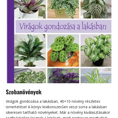
Szobanövények
Virágok gondozása a lakásban, 40+10 növény részletes
ismertetése! A könyv lexikonszerűen veszi sorra a lakásban
s
sikeresen tart­ha­tó növényeket. Már a növény kiválasztásakor
h
segítségünkre lesznek a leírások, mert pontosan megtudjuk,
k