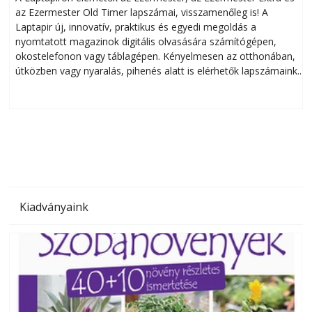
az Ezermester Old Timer lapszámai, visszamenőleg is! A
Laptapir új, innovatív, praktikus és egyedi megoldás a
L
nyomtatott magazinok digitális olvasására számítógépen,
okostelefonon vagy táblagépen. Kényelmesen az otthonában,
útközben vagy nyaralás, pihenés alatt is elérhetők lapszámaink.
ú
Bárhol, bármikor, akár külföldön élve vagy dolgozva is
B
olvashatók az Ezermester lapszámai. A Laptapir kényelmes
megoldás, mert: – t
Kiadványaink