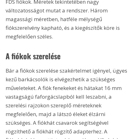
FDS fiókok. Méretek tekintetében nagy 
változatosságot mutat a rendszer. Három 
magassági méretben, hatféle mélységű 
fiókszerelvény kapható, és a kiegészítők köre is 
megfelelően széles.
A fiókok szerelése
Bár a fiókok szerelése szakértelmet igényel, ügyes 
kezű barkácsolók is elvégezhetik a szükséges 
műveleteket. A fiók fenekeket és hátakat 
16 mm
vastagságú faforgácslapból kell leszabni, a 
szerelési rajzokon szereplő méreteknek 
megfelelően, majd a látszó éleket élzárni 
szükséges. A fiókhát csavarok segítségével 
rögzíthető a fiókhát rögzítő adapterhez. A 