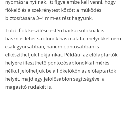
nyomásra nyílnak. Itt figyelembe kell venni, hogy 
fiókelő és a szekrénytest között a működés 
biztosítására 3-4 mm-es rést hagyunk.
Több fiók készítése estén barkácsolóknak is 
hasznos lehet sablonok használata, melyekkel nem 
csak gyorsabban, hanem pontosabban is 
elkészíthetjük fiókjainkat. Például az előlaptartók 
helyére illeszthető pontozósablonokkal mérés 
nélkül jelölhetjük be a fiókelőkön az előlaptartók 
helyét, majd egy jelölősablon segítségével a 
magasító rudakét is.