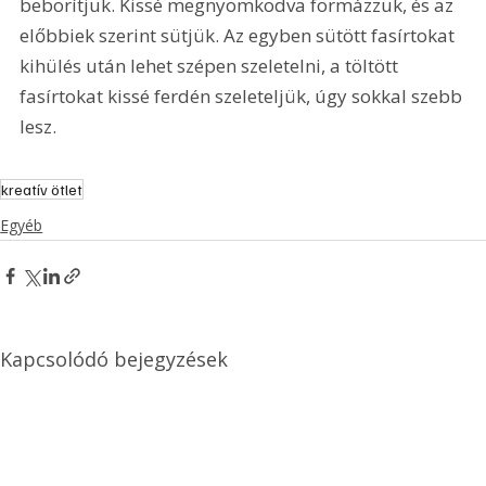
beborítjuk. Kissé megnyomkodva formázzuk, és az 
előbbiek szerint sütjük. Az egyben sütött fasírtokat 
kihülés után lehet szépen szeletelni, a töltött 
fasírtokat kissé ferdén szeleteljük, úgy sokkal szebb 
lesz. 
kreatív ötlet
Egyéb
Kapcsolódó bejegyzések