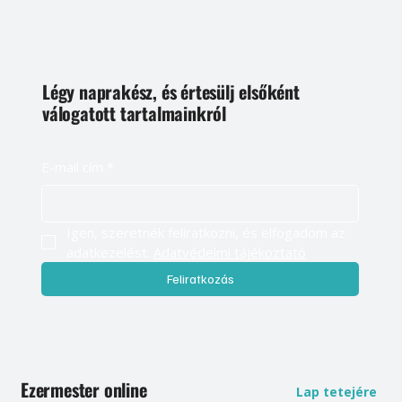
Légy naprakész, és értesülj elsőként
válogatott tartalmainkról
E-mail cím
*
Igen, szeretnék feliratkozni, és elfogadom az 
adatkezelést. 
Adatvédelmi tájékoztató
Feliratkozás
Ezermester online
Lap tetejére