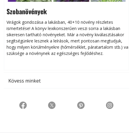
Szobanövények
Virágok gondozása a lakásban, 40+10 növény részletes
ismertetése! A könyv lexikonszerűen veszi sorra a lakásban
s
sikeresen tart­ha­tó növényeket. Már a növény kiválasztásakor
h
segítségünkre lesznek a leírások, mert pontosan megtudjuk,
k
hogy milyen körülményekre (hőmérséklet, páratartalom stb.) van
szüksége a növénynek az egészséges fejlődéshez.
t
Kövess minket