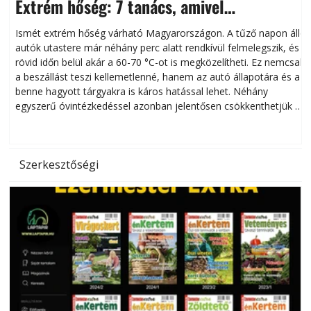
Extrém hőség: 7 tanács, amivel
megóvhatjuk autónkat a nyári károktól
Ismét extrém hőség várható Magyarországon. A tűző napon álló
autók utastere már néhány perc alatt rendkívül felmelegszik, és
rövid időn belül akár a 60-70 °C-ot is megközelítheti. Ez nemcsak
n
a beszállást teszi kellemetlenné, hanem az autó állapotára és a
benne hagyott tárgyakra is káros hatással lehet. Néhány
egyszerű óvintézkedéssel azonban jelentősen csökkenthetjük a
hőség káros hatásait.
l
Szerkesztőségi