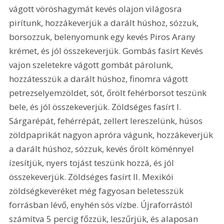
vágott vöröshagymát kevés olajon világosra 
pirítunk, hozzákeverjük a darált húshoz, sózzuk, 
borsozzuk, belenyomunk egy kevés Piros Arany 
krémet, és jól összekeverjük. Gombás fasírt Kevés 
vajon szeletekre vágott gombát párolunk, 
hozzátesszük a darált húshoz, finomra vágott 
petrezselyemzöldet, sót, őrölt fehérborsot teszünk 
bele, és jól összekeverjük. Zöldséges fasírt I. 
Sárgarépát, fehérrépát, zellert lereszelünk, húsos 
zöldpaprikát nagyon apróra vágunk, hozzákeverjük 
a darált húshoz, sózzuk, kevés őrölt köménnyel 
ízesítjük, nyers tojást teszünk hozzá, és jól 
összekeverjük. Zöldséges fasírt II. Mexikói 
zöldségkeveréket még fagyosan beletesszük 
forrásban lévő, enyhén sós vízbe. Újraforrástól 
számítva 5 percig főzzük, leszűrjük, és alaposan 