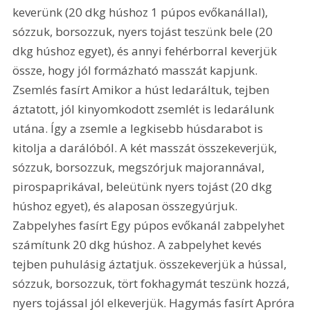
keverünk (20 dkg húshoz 1 púpos evőkanállal), 
sózzuk, borsozzuk, nyers tojást teszünk bele (20 
dkg húshoz egyet), és annyi fehérborral keverjük 
össze, hogy jól formázható masszát kapjunk. 
Zsemlés fasírt Amikor a húst ledaráltuk, tejben 
áztatott, jól kinyomkodott zsemlét is ledarálunk 
utána. Így a zsemle a legkisebb húsdarabot is 
kitolja a darálóból. A két masszát összekeverjük, 
sózzuk, borsozzuk, megszórjuk majorannával, 
pirospaprikával, beleütünk nyers tojást (20 dkg 
húshoz egyet), és alaposan összegyúrjuk. 
Zabpelyhes fasírt Egy púpos evőkanál zabpelyhet 
számítunk 20 dkg húshoz. A zabpelyhet kevés 
tejben puhulásig áztatjuk. összekeverjük a hússal, 
sózzuk, borsozzuk, tört fokhagymát teszünk hozzá, 
nyers tojással jól elkeverjük. Hagymás fasírt Apróra 