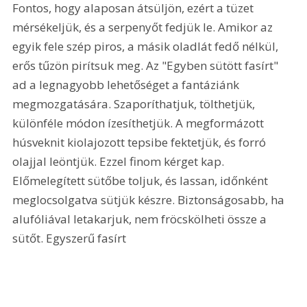
Fontos, hogy alaposan átsüljön, ezért a tüzet 
mérsékeljük, és a serpenyőt fedjük le. Amikor az 
egyik fele szép piros, a másik oladlát fedő nélkül, 
erős tűzön pirítsuk meg. Az "Egyben sütött fasírt" 
ad a legnagyobb lehetőséget a fantáziánk 
megmozgatására. Szaporíthatjuk, tölthetjük, 
különféle módon ízesíthetjük. A megformázott 
húsveknit kiolajozott tepsibe fektetjük, és forró 
olajjal leöntjük. Ezzel finom kérget kap. 
Előmelegített sütőbe toljuk, és lassan, időnként 
meglocsolgatva sütjük készre. Biztonságosabb, ha 
alufóliával letakarjuk, nem fröcskölheti össze a 
sütőt. Egyszerű fasírt 