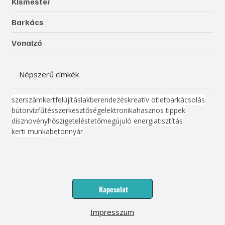
Kismester
Barkács
Vonalzó
Népszerű címkék
szerszám
kert
felújítás
lakberendezés
kreatív ötlet
barkácsolás
bútor
víz
fűtés
szerkesztőség
elektronika
hasznos tippek
dísznövény
hőszigetelés
tető
megújuló energia
tisztítás
kerti munka
beton
nyár
Kapcsolat
Impresszum