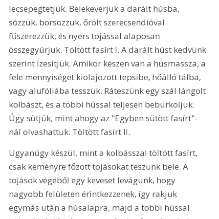
lecsepegtetjük. Belekeverjük a darált húsba, 
sózzuk, borsozzuk, őrölt szerecsendióval 
fűszerezzük, és nyers tojással alaposan 
összegyúrjuk. Töltött fasírt I. A darált húst kedvünk 
szerint ízesítjük. Amikor készen van a húsmassza, a 
fele mennyiséget kiolajozott tepsibe, hőálló tálba, 
vagy alufóliába tesszük. Ráteszünk egy szál lángolt 
kolbászt, és a többi hússal teljesen beburkoljuk. 
Úgy sütjük, mint ahogy az "Egyben sütött fasírt"-
nál olvashattuk. Töltött fasírt II. 
Ugyanúgy készül, mint a kolbásszal töltött fasírt, 
csak keményre főzött tojásokat teszünk bele. A 
tojások végéből egy keveset levágunk, hogy 
nagyobb felületen érintkezzenek, így rakjuk 
egymás után a húsalapra, majd a többi hússal 