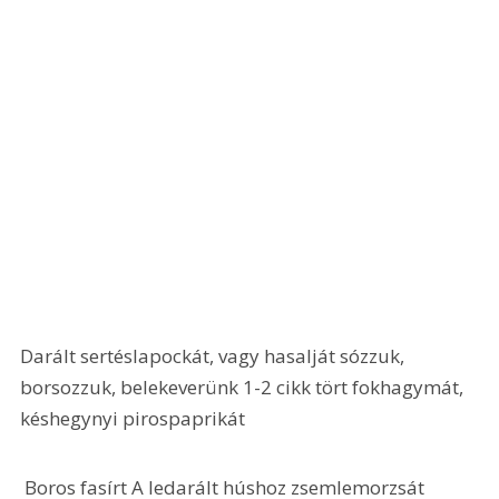
Darált sertéslapockát, vagy hasalját sózzuk, 
borsozzuk, belekeverünk 1-2 cikk tört fokhagymát, 
késhegynyi pirospaprikát
 Boros fasírt A ledarált húshoz zsemlemorzsát 