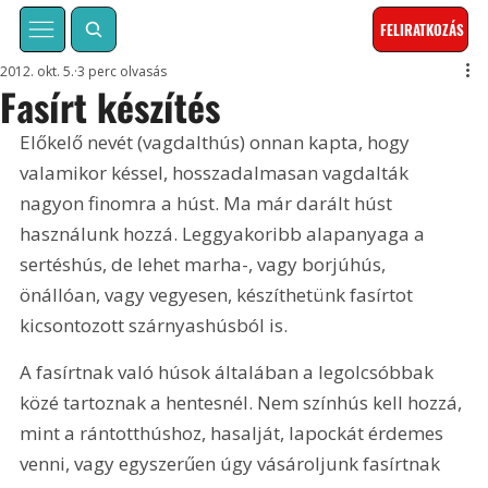
FELIRATKOZÁS
2012. okt. 5.
3 perc olvasás
Fasírt készítés
Előkelő nevét (vagdalthús) onnan kapta, hogy 
valamikor késsel, hosszadalmasan vagdalták 
nagyon finomra a húst. Ma már darált húst 
használunk hozzá. Leggyakoribb alapanyaga a 
sertéshús, de lehet marha-, vagy borjúhús, 
önállóan, vagy vegyesen, készíthetünk fasírtot 
kicsontozott szárnyashúsból is. 
A fasírtnak való húsok általában a legolcsóbbak 
közé tartoznak a hentesnél. Nem színhús kell hozzá, 
mint a rántotthúshoz, hasalját, lapockát érdemes 
venni, vagy egyszerűen úgy vásároljunk fasírtnak 