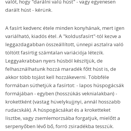
valót, hogy "darálni valú húst" - vagy egyenesen 
darált húst - kérünk.
A fasírt kedvenc étele minden konyhának, mert igen 
variálható, kiadós étel. A "koldusfasírt"-tól kezve a 
leggazdagabban összeállított, ünnepi asztalra való 
töltött fasírtig számtalan variációja létezik. 
Leggyakrabban nyers húsból készítjük, de 
felhasználhatunk hozzá maradék főtt húst is, de 
akkor több tojást kell hozzákeverni. Többféle 
formában süthetjük a fasírtot: - lapos húspogácsák 
formájában - egyben (hosszúkás veknialakban) - 
krokettként (vastag hüvelykujjnyi, annál hosszabb 
rudacskák). A húspogácsákat és a kroketteket 
lisztbe, vagy zsemlemorzsába forgatjuk, mielőtt a 
serpenyőben lévő bő, forró zsiradékba tesszük. 