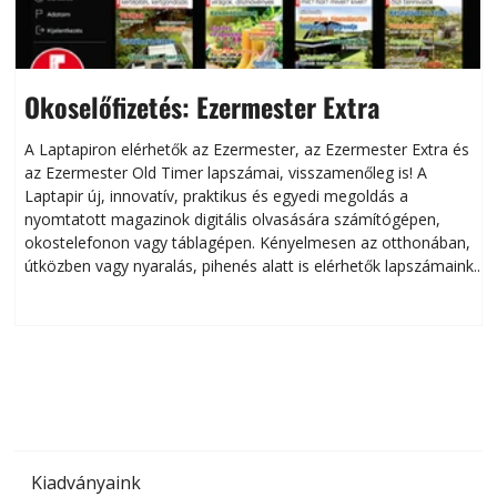
Okoselőfizetés: Ezermester Extra
A Laptapiron elérhetők az Ezermester, az Ezermester Extra és
az Ezermester Old Timer lapszámai, visszamenőleg is! A
Laptapir új, innovatív, praktikus és egyedi megoldás a
L
nyomtatott magazinok digitális olvasására számítógépen,
okostelefonon vagy táblagépen. Kényelmesen az otthonában,
útközben vagy nyaralás, pihenés alatt is elérhetők lapszámaink.
ú
Bárhol, bármikor, akár külföldön élve vagy dolgozva is
B
olvashatók az Ezermester lapszámai. A Laptapir kényelmes
megoldás, mert: – t
Kiadványaink