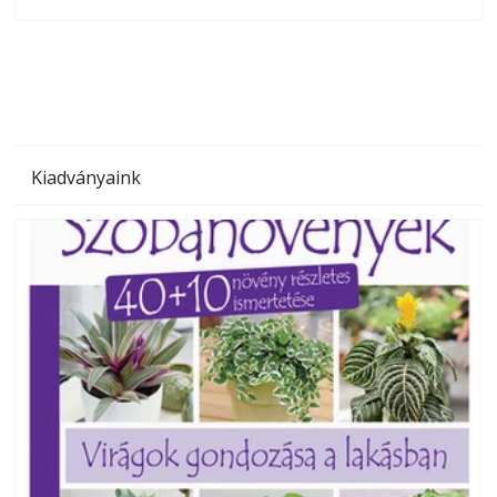
olvashatók az Ezermester lapszámai. A Laptapir kényelmes
megoldás, mert: – t
Kiadványaink