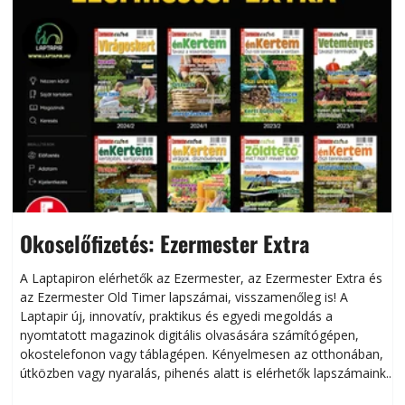
Okoselőfizetés: Ezermester Extra
A Laptapiron elérhetők az Ezermester, az Ezermester Extra és
az Ezermester Old Timer lapszámai, visszamenőleg is! A
Laptapir új, innovatív, praktikus és egyedi megoldás a
L
nyomtatott magazinok digitális olvasására számítógépen,
okostelefonon vagy táblagépen. Kényelmesen az otthonában,
útközben vagy nyaralás, pihenés alatt is elérhetők lapszámaink.
ú
Bárhol, bármikor, akár külföldön élve vagy dolgozva is
B