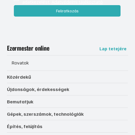
adatkezelést. 
Adatvédelmi tájékoztató
Feliratkozás
Ezermester online
Lap tetejére
Rovatok
Közérdekű
Újdonságok, érdekességek
Bemutatjuk
Gépek, szerszámok, technológiák
Építés, felújítás