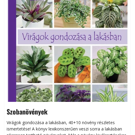
Szobanövények
Virágok gondozása a lakásban, 40+10 növény részletes
ismertetése! A könyv lexikonszerűen veszi sorra a lakásban
s