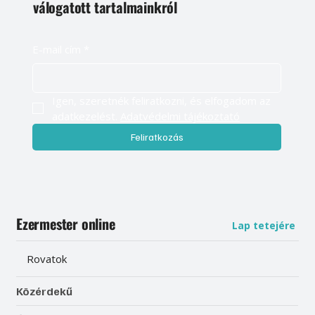
válogatott tartalmainkról
E-mail cím
*
Igen, szeretnék feliratkozni, és elfogadom az 
adatkezelést. 
Adatvédelmi tájékoztató
Feliratkozás
Ezermester online
Lap tetejére
Rovatok
Közérdekű