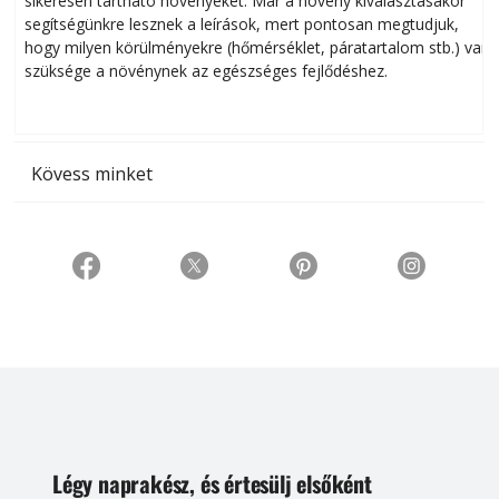
sikeresen tart­ha­tó növényeket. Már a növény kiválasztásakor
h
segítségünkre lesznek a leírások, mert pontosan megtudjuk,
k
hogy milyen körülményekre (hőmérséklet, páratartalom stb.) van
szüksége a növénynek az egészséges fejlődéshez.
t
Kövess minket
Légy naprakész, és értesülj elsőként