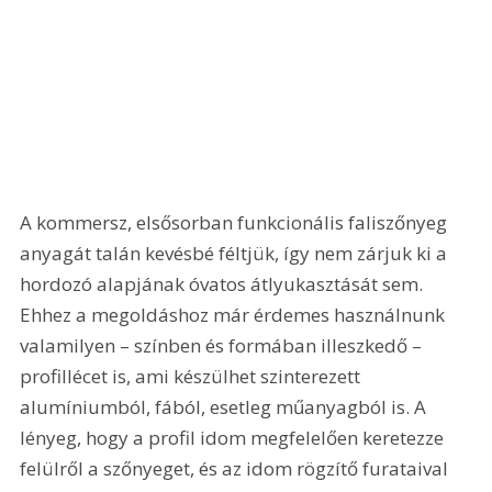
A kommersz, elsősorban funkcionális faliszőnyeg 
anyagát talán kevésbé féltjük, így nem zárjuk ki a 
hordozó alapjának óvatos átlyukasztását sem. 
Ehhez a megoldáshoz már érdemes használnunk 
valamilyen – színben és formában illeszkedő – 
profillécet is, ami készülhet szinterezett 
alumíniumból, fából, esetleg műanyagból is. A 
lényeg, hogy a profil idom megfelelően keretezze 
felülről a szőnyeget, és az idom rögzítő furataival 