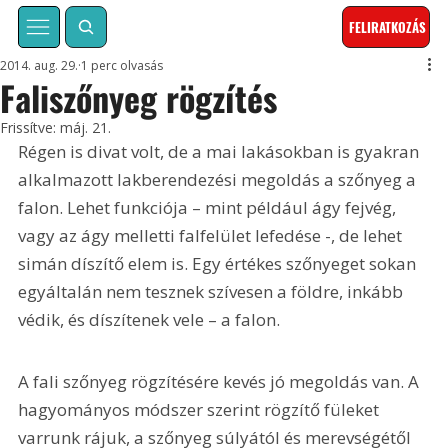
FELIRATKOZÁS
2014. aug. 29.
1 perc olvasás
Faliszőnyeg rögzítés
Frissítve:
máj. 21.
Régen is divat volt, de a mai lakásokban is gyakran 
alkalmazott lakberendezési megoldás a szőnyeg a 
falon. Lehet funkciója – mint például ágy fejvég, 
vagy az ágy melletti falfelület lefedése -, de lehet 
simán díszítő elem is. Egy értékes szőnyeget sokan 
egyáltalán nem tesznek szívesen a földre, inkább 
védik, és díszítenek vele – a falon.
A fali szőnyeg rögzítésére kevés jó megoldás van. A 
hagyományos módszer szerint rögzítő füleket 
varrunk rájuk, a szőnyeg súlyától és merevségétől 