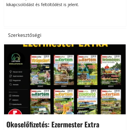
kikapcsolódást és feltöltődést is jelent.
é
d
Szerkesztőségi
Okoselőfizetés: Ezermester Extra