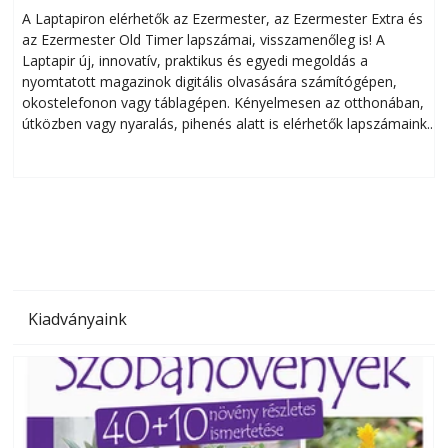
A Laptapiron elérhetők az Ezermester, az Ezermester Extra és
az Ezermester Old Timer lapszámai, visszamenőleg is! A
Laptapir új, innovatív, praktikus és egyedi megoldás a
L
nyomtatott magazinok digitális olvasására számítógépen,
okostelefonon vagy táblagépen. Kényelmesen az otthonában,
útközben vagy nyaralás, pihenés alatt is elérhetők lapszámaink.
ú
Bárhol, bármikor, akár külföldön élve vagy dolgozva is
B
olvashatók az Ezermester lapszámai. A Laptapir kényelmes
megoldás, mert: – t
Kiadványaink