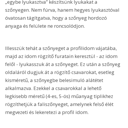
„egybe lyukasztva” készítsünk lyukakat a 
szőnyegen. Nem fúrva, hanem hegyes lyukasztóval 
óvatosan tágítgatva, hogy a szőnyeg hordozó 
anyaga és felülete ne roncsolódjon.
Illesszük tehát a szőnyeget a profilidom vájatába, 
majd az idom rögzítő furatain keresztül - az idom 
felől - lyukasszuk át a szőnyeget. Ez után a szőnyeg 
oldaláról dugjuk át a rögzítő csavarokat, esetleg 
kisméretű, a szőnyegbe belesimuló alátétet 
alkalmazva. Ezekkel a csavarokkal a lehető 
legkisebb méretű (4-es, 5-ös) műanyag tiplikhez 
rögzíthetjük a faliszőnyeget, amelynek felső élét 
megvezeti és lekeretezi a profil idom.