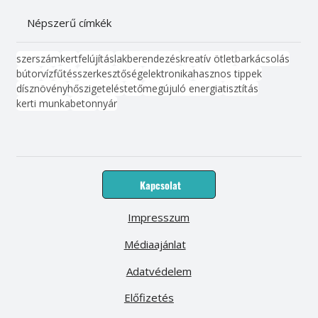
Népszerű címkék
szerszám
kert
felújítás
lakberendezés
kreatív ötlet
barkácsolás
bútor
víz
fűtés
szerkesztőség
elektronika
hasznos tippek
dísznövény
hőszigetelés
tető
megújuló energia
tisztítás
kerti munka
beton
nyár
Kapcsolat
Impresszum
Médiaajánlat
Adatvédelem
Előfizetés