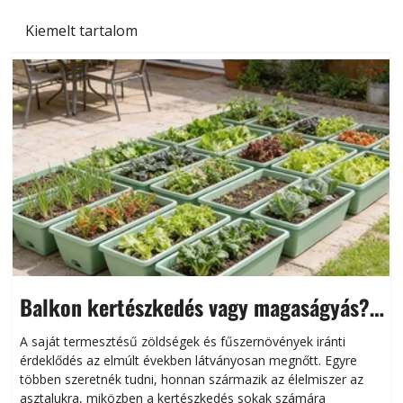
Kiemelt tartalom
Balkon kertészkedés vagy magaságyás?
Helytakarékos kertészkedés
A saját termesztésű zöldségek és fűszernövények iránti
érdeklődés az elmúlt években látványosan megnőtt. Egyre
többen szeretnék tudni, honnan származik az élelmiszer az
l
asztalukra, miközben a kertészkedés sokak számára