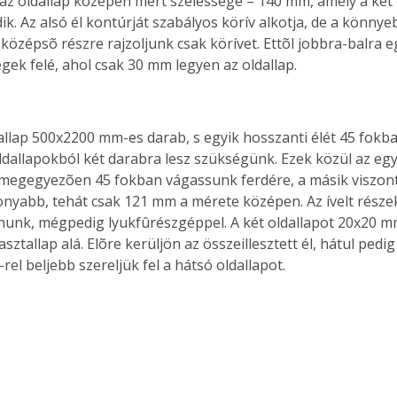
 az oldallap közepén mért szélessége – 140 mm, amely a két
k. Az alsó él kontúrját szabályos körív alkotja, de a könnyeb
középsõ részre rajzoljunk csak körívet. Ettõl jobbra-balra 
gek felé, ahol csak 30 mm legyen az oldallap.
tallap 500x2200 mm-es darab, s egyik hosszanti élét 45 fokb
ldallapokból két darabra lesz szükségünk. Ezek közül az egyi
 megegyezõen 45 fokban vágassunk ferdére, a másik viszon
onyabb, tehát csak 121 mm a mérete középen. Az ívelt rész
tanunk, mégpedig lyukfûrészgéppel. A két oldallapot 20x20 m
sztallap alá. Elõre kerüljön az összeillesztett él, hátul pedig
rel beljebb szereljük fel a hátsó oldallapot.