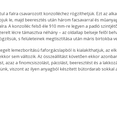
tul a falra csavarozott konzolléchez rögzíthetjük. Ezt az al
abjuk le, majd beeresztés után három facsavarral és mûanya
lra. A konzolléc felsõ éle 910 mm-re legyen a padló szintjétõ
zerelt lécre támasztva néhány – az oldallap belseje felõl beha
ögzítsük, s felületeinek megtisztítása után máris birtokba v
tegelt lemezborítású faforgácslapból is kialakíthatjuk, az elk
ekkor sem változik. Az összeállítást követõen ekkor azonba
st, azaz a finomcsiszolást, pácolást, beeresztést és a lakko
ünk, viszont az ilyen anyagból készített bútordarab sokkal a