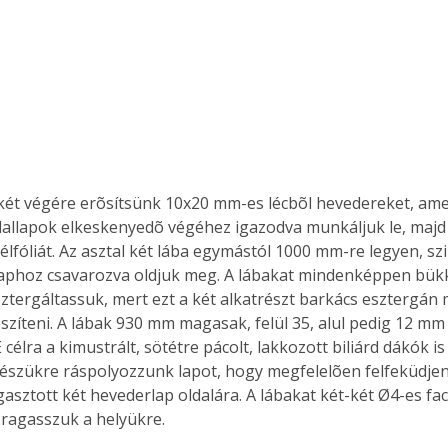
 két végére erõsítsünk 10x20 mm-es lécbõl hevedereket, ame
ldallapok elkeskenyedõ végéhez igazodva munkáljuk le, majd v
élfóliát. Az asztal két lába egymástól 1000 mm-re legyen, szi
aphoz csavarozva oldjuk meg. A lábakat mindenképpen bükk
sztergáltassuk, mert ezt a két alkatrészt barkács esztergá
szíteni. A lábak 930 mm magasak, felül 35, alul pedig 12 mm
 célra a kimustrált, sötétre pácolt, lakkozott biliárd dákók is
részükre ráspolyozzunk lapot, hogy megfelelõen felfeküdjen
gasztott két hevederlap oldalára. A lábakat két-két Ø4-es fac
ragasszuk a helyükre.