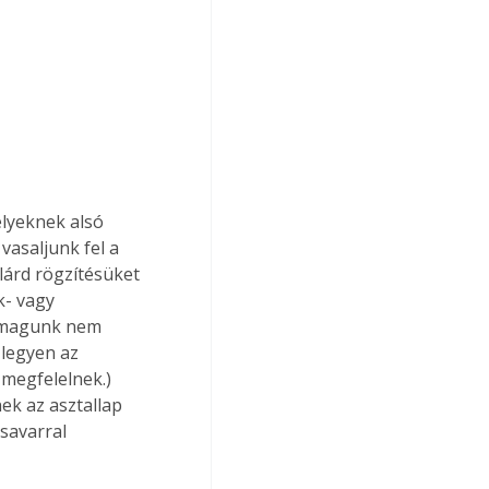
lyeknek alsó 
asaljunk fel a 
lárd rögzítésüket 
- vagy 
n magunk nem 
 legyen az 
 megfelelnek.) 
ek az asztallap 
savarral 