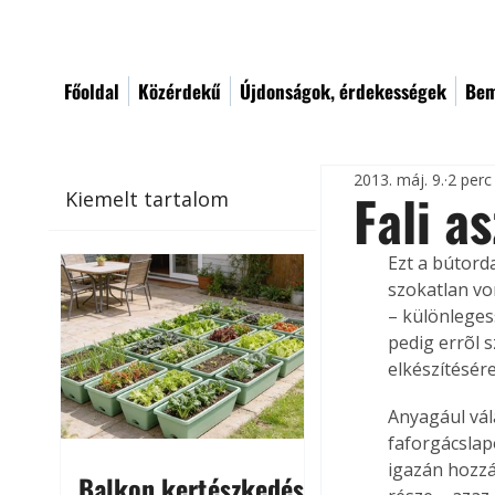
Főoldal
Közérdekű
Újdonságok, érdekességek
Bem
2013. máj. 9.
2 perc
Fali as
Kiemelt tartalom
Ezt a bútord
szokatlan vo
– különlegess
pedig errõl 
elkészítésére
Anyagául vál
faforgácslapo
igazán hozzá
Balkon kertészkedés