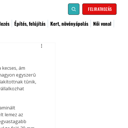
FELIRATKOZÁS
dezés
Építés, felújítás
Kert, növényápolás
Női vonal
a kecses, ám 
 nagyon egyszerû 
lakítottnak tûnik, 
állalkozhat 
aminált 
lt lemez az 
legvastagabb 