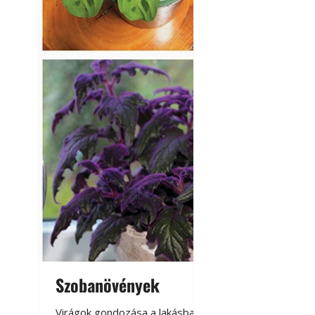
Szobanövények
Virágoskert: k
teraszon, laká
Virágok gondozása a lakásban,