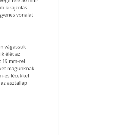
 vége felé 30 mm-
b kirajzolás 
egyenes vonalat 
an vágassuk 
k élét az 
t 19 mm-rel 
eket magunknak 
m-es lécekkel 
 az asztallap 