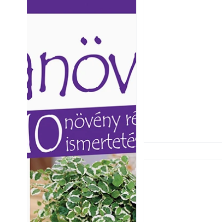
Ezermester lapszámai. A
Ezermester lapszámai
Laptapir kényelmes megoldás,
Laptapir kényelmes 
mert: – t
mert: – t