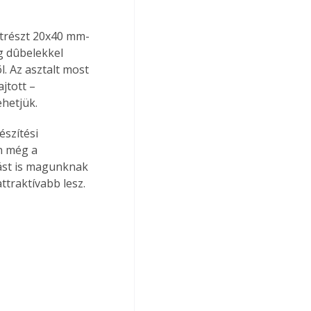
katrészt 20x40 mm-
g dûbelekkel 
l. Az asztalt most 
jtott – 
ehetjük.
észítési 
n még a 
zást is magunknak 
ttraktívabb lesz.