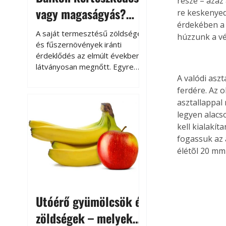
része – azaz
vagy magaságyás?
re keskenyedi
érdekében a 
Helytakarékos
A saját termesztésű zöldségek
húzzunk a vé
kertészkedés
és fűszernövények iránti
érdeklődés az elmúlt években
látványosan megnőtt. Egyre
többen szeretnék tudni, honnan
A valódi asz
származik az élelmiszer az
ferdére. Az o
asztalukra, miközben a
asztallappal
kertészkedés sokak számára
legyen alacs
kikapcsolódást és feltöltődést
kell kialakí
is jelent.
fogassuk az a
élétõl 20 mm-
Utóérő gyümölcsök és
zöldségek – melyek