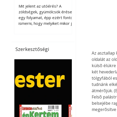
érnek tovább leszedés
Mit jelent az utóérés? A
után?
zöldségek, gyümölcsök érése
egy folyamat, épp ezért fontos
ismerni, hogy melyiket mikor jó
leszedni. Meg kell különböztetni
a gazdasági és a biológiai
érettséget. Például a
paradicsomot sokszor
Szerkesztőségi
gazdasági érettségben, azaz
Az asztallap
félig éretten szedik le, ezután
oldalát az o
utaztatják hosszan, és még
külsõ élükre 
pulton tartható kell legyen.
két hevederl
Utóérik eközben, de nem lesz
tölgyfából e
olyan ízű, mint amit a saját
tudnánk elké
kertünkben, biológiai
átmérõjük. (E
érettségben szedünk le. Teljes
Felsõ palást
érettségben szedve nem
belsejébe ra
tárolható h
megerõsítve 