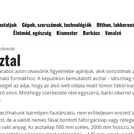
utatjuk
Gépek, szerszámok, technológiák
Otthon, lakberen
Életmód, egészség
Kismester
Barkács
Vonalzó
 olvasás
ztal
arabot azon olvasóink figyelmébe ajánljuk, akik vonzódnak 
nalú formákhoz. A képünkön bemutatott asztal – látszólag
égét az adja, hogy az alsó ívelt oldala miatt tömör fából kia
szó sincs. Minthogy szerkezete rém egyszerû, bárki sikerrel v
.
aszthatunk bármilyen fautánzatú, nem erõteljesen erezett l
t, de a valódi nemes fával borított faforgácslap vagy rétege
 való anyag. Az asztallap 500 mm széles, 2000 mm hosszú, 