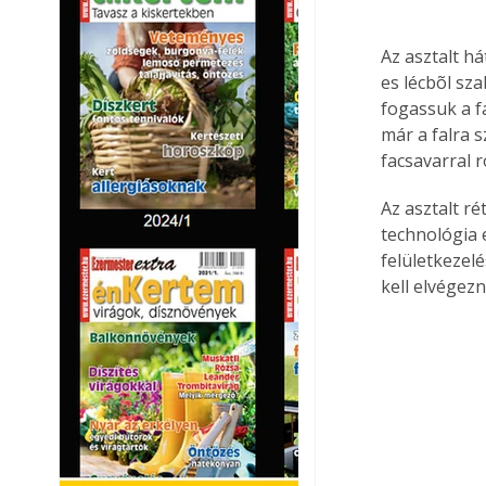
Az asztalt há
es lécbõl sz
fogassuk a fa
már a falra s
facsavarral r
Az asztalt ré
technológia 
felületkezelé
kell elvégezn