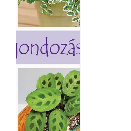
Szú és más faron
ismerjük fel és 
Varrógéptűk