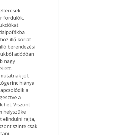
eltérések 
r fordulók, 
ukciókat 
ldalpofákba 
oz illő korlát 
álló berendezési 
etükből adódóan 
b nagy 
lett. 
mutatnak jól, 
tógerinc hiánya 
apcsolódik a 
gesztve a 
ehet. Viszont 
m helyszűke 
elindulni rajta, 
zont szinte csak 
tani.