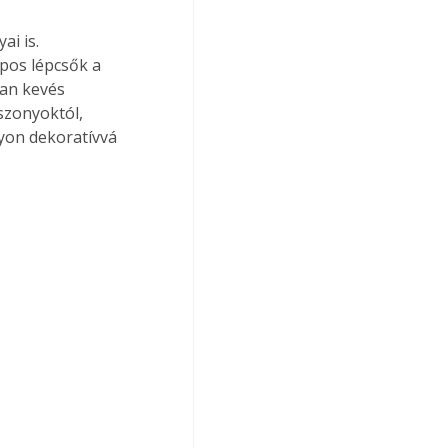
pos lépcsők a 
an kevés 
szonyoktól, 
gyon dekoratívvá 