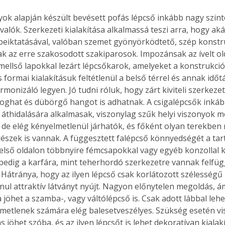
k alapján készült bevésett pofás lépcső inkább nagy szint
valók. Szerkezeti kialakítása alkalmassá teszi arra, hogy aká
eiktatásával, valóban szemet gyönyörködtető, szép konstr
k az erre szakosodott szakiparosok. Impozánsak az ívelt o
mellső lapokkal lezárt lépcsőkarok, amelyeket a konstrukcióh
 formai kialakításuk feltétlenül a belső térrel és annak időt
armonizáló legyen. Jó tudni róluk, hogy zárt kiviteli szerkez
roghat és dübörgő hangot is adhatnak. A csigalépcsők inkáb
thidalására alkalmasak, viszonylag szűk helyi viszonyok mel
 de elég kényelmetlenül járhatók, és főként olyan terekben 
alrészek is vannak. A függesztett falépcső könnyedségét a tar
Belső oldalon többnyire fémcsapokkal vagy egyéb konzollal k
l pedig a karfára, mint teherhordó szerkezetre vannak felfüg
 Hátránya, hogy az ilyen lépcső csak korlátozott szélességű l
nul attraktív látványt nyújt. Nagyon előnytelen megoldás, á
jöhet a szamba-, vagy váltólépcső is. Csak adott lábbal lehet 
ertben,
Gyógyító növények: a
elmetlenek számára elég balesetveszélyes. Szükség esetén vis
sban
természet kincsei az
 jöhet szóba, és az ilyen lépcsőt is lehet dekoratívan kialakí