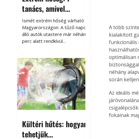
tanács, amivel
megóvhatjuk
Ismét extrém hőség várható
autónkat a nyári
A több szint
Magyarországon. A tűző napon
álló autók utastere már néhány
kialakított g
károktól
perc alatt rendkívül
funkcionális 
felmelegszik, és rövid időn belül
használható
akár a 60-70 °C-ot is
optimálisan 
megközelítheti. Ez nemcsak a
biztonsággal
beszállást teszi kellemetlenné,
néhány alapv
hanem az autó állapotára és a
során kellje
benne hagyott tárgyakra is
káros hatással lehet. Néhány
Az ideális mé
egyszerű óvintézkedéssel
járóvonalána
azonban jelentősen
csigalépcsők
csökkenthetjük a hőség káros
fokainak mag
hatásait.
Kültéri hűtés: hogyan
tehetjük