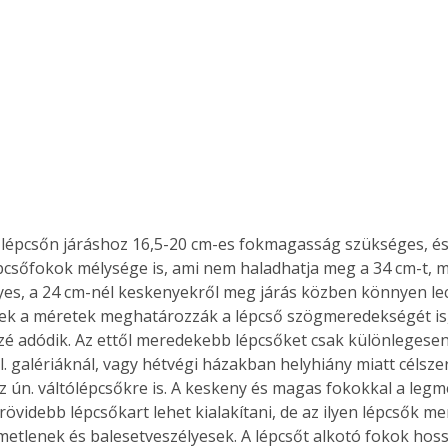
lépcsőn járáshoz 16,5-20 cm-es fokmagasság szükséges, és 
pcsőfokok mélysége is, ami nem haladhatja meg a 34 cm-t, m
yes, a 24 cm-nél keskenyekről meg járás közben könnyen le
zek a méretek meghatározzák a lépcső szögmeredekségét is,
zé adódik. Az ettől meredekebb lépcsőket csak különlegesen
l. galériáknál, vagy hétvégi házakban helyhiány miatt célszer
z ún. váltólépcsőkre is. A keskeny és magas fokokkal a leg
rövidebb lépcsőkart lehet kialakítani, de az ilyen lépcsők 
metlenek és balesetveszélyesek. A lépcsőt alkotó fokok hoss