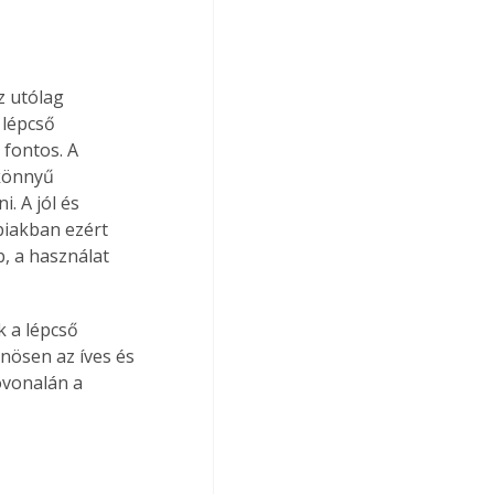
z utólag 
 lépcső 
 fontos. A 
könnyű 
. A jól és 
biakban ezért 
, a használat 
k a lépcső 
nösen az íves és 
óvonalán a 