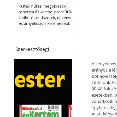
kellemesebbé a
Kültéri hűtési megoldások
teraszt és a kertet?
teraszra és kertbe: párahűtők,
ködhűtő rendszerek, növények
és árnyékolás a kellemesebb
nyári mikroklímáért. A kültéri
hűtés kérdése az utóbbi
években egyre nagyobb
jelentőséget kapott, ahogy a
Szerkesztőségi
nyári hőhullámok gyakoribbá és
intenzívebbé váltak. Míg
korábban elsősorban a beltéri
A kényelmes 
klímaberendezések jelentették
arányos a lé
a megoldást a meleg ellen, ma
botlásveszél
már egyre többen keresnek
lábfejünk. E
olyan kültéri hűtési
30-45 fok kö
lehetőségeket is, amelyek a
esetekben, p
teraszok, erkélyek, kertek vagy
vonatkozik a
vendégl
egyben a leg
miatt kényel