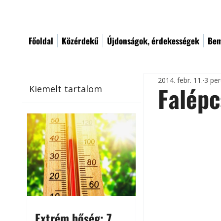
Főoldal
Közérdekű
Újdonságok, érdekességek
Bem
2014. febr. 11.
3 per
Falépc
Kiemelt tartalom
Extrém hőség: 7