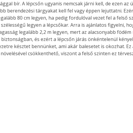
ággal bír. A lépcsőn ugyanis nemcsak járni kell, de ezen az 
b berendezési tárgyakat kell fel vagy éppen lejuttatni. Ezér
galább 80 cm legyen, ha pedig fordulóval vezet fel a felső sz
szélességű legyen a lépcsőkar. Arra is ajánlatos figyelni, hog
gasság legalább 2,2 m legyen, mert az alacsonyabb födém m
biztonságban, és ezért a lépcsőn járás önkéntelenül kényel
lyzetre késztet bennünket, ami akár balesetet is okozhat. Ez
növelésével csökkenthető, viszont a felső szinten ez térvesz