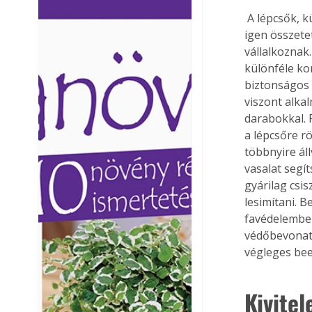
Ezermester lapszámai. A
Ezermester lapszámai
 A lépcsők, különösen az utólag beépítettek, többnyire fából készülnek. Mivel a feladat 
Laptapir kényelmes megoldás,
Laptapir kényelmes 
igen összete
mert: – t
mert: – t
vállalkoznak
különféle ko
biztonságos l
viszont alka
darabokkal. 
a lépcsőre r
többnyire ál
vasalat segí
gyárilag csis
lesimítani. 
favédelemben
védőbevonat 
végleges bee
Kivitel