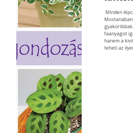
 Minden lépcső konstrukciónak vannak előnyei és természetesen hátrányai is. 
Mostanában a
gyakoribbak.
faanyagot ig
hanem a kivi
teheti az ily