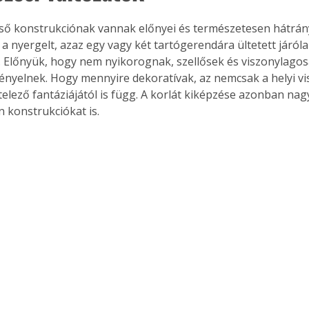
 nyergelt, azaz egy vagy két tartógerendára ültetett járóla
 Előnyük, hogy nem nyikorognak, szellősek és viszonylagos
ényelnek. Hogy mennyire dekoratívak, az nemcsak a helyi vi
telező fantáziájától is függ. A korlát kiképzése azonban na
en konstrukciókat is. 