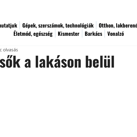
utatjuk
Gépek, szerszámok, technológiák
Otthon, lakberen
Életmód, egészség
Kismester
Barkács
Vonalzó
c olvasás
sők a lakáson belül