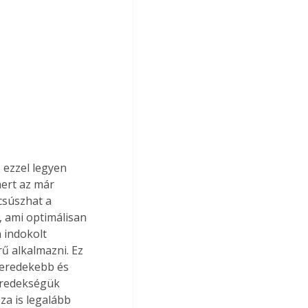
ezzel legyen 
ert az már 
csúszhat a 
 ami optimálisan 
 indokolt 
ű alkalmazni. Ez 
meredekebb és 
meredekségük 
za is legalább 