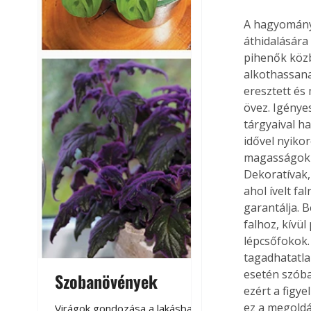
A hagyományo
áthidalására 
pihenők közb
alkothassana
eresztett és 
övez. Igényes
tárgyaival h
idővel nyiko
magasságok á
Dekoratívak,
ahol ívelt f
garantálja. 
falhoz, kívü
lépcsőfokok.
tagadhatatla
esetén szóba 
Szobanövények
Virágoskert: k
ezért a figy
teraszon, laká
ez a megoldás
Virágok gondozása a lakásban,