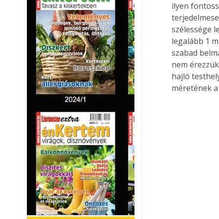
ilyen fontoss
terjedelmeseb
szélessége le
legalább 1 m 
szabad belma
nem érezzük 
hajló testhe
méretének a 