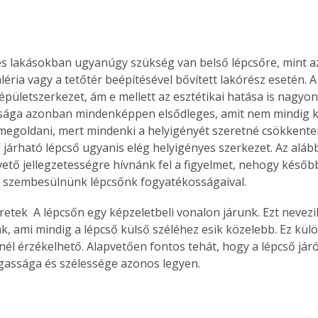
es lakásokban ugyanúgy szükség van belső lépcsőre, mint a
aléria vagy a tetőtér beépítésével bővített lakórész esetén. A
épületszerkezet, ám e mellett az esztétikai hatása is nagyon
sága azonban mindenképpen elsődleges, amit nem mindig 
megoldani, mert mindenki a helyigényét szeretné csökkenteni
 járható lépcső ugyanis elég helyigényes szerkezet. Az aláb
ető jellegzetességre hívnánk fel a figyelmet, nehogy később
n szembesülnünk lépcsőnk fogyatékosságaival.
retek 
 A lépcsőn egy képzeletbeli vonalon járunk. Ezt nevezi
k, ami mindig a lépcső külső széléhez esik közelebb. Ez külö
nél érzékelhető. Alapvetően fontos tehát, hogy a lépcső jár
assága és szélessége azonos legyen. 