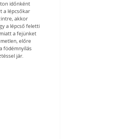
úton időnként 
t a lépcsőkar 
intre, akkor 
y a lépcső feletti 
iatt a fejünket 
metlen, előre 
 a födémnyílás 
téssel jár.