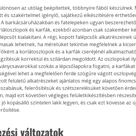
. A
megoldás,
tt és szakértelmet igénylő, sajátkezű elkészítésére érthető
. A barkácsáruházakban és fatelepeken ugyan beszerezhető
rlátoszlopok és karfák, ezekből azonban csak szakember kép
épcsőt kialakítani. A régi, kopott falépcsők alkatrészeinek ú
lmasak lehetnek, ha méretüket tekintve megfelelnek a kicse
Főként a korlátoszlopok és a karfák cseréjénél alkalmazhat
ögzítésük korrektül és szilárdan megoldott. Az oszlopokat i
lványcsavarokkal szokás a lépcsőlapokra fogatni, a karfákat
tségével lehet a megfelelően ferde szögűre vágott oszlopvégr
zolt felületű alkatrészeket ajánlatos még egy alapos finomcs
Beszabásuk, felerősítésük és szétszerelésüket követően érd
, majd ezt követően végleges felületkikészítésben részesít
jó kopásálló színtelen lakk legyen, és csak ezt kövesse az ú
rősítése.
ezési változatok