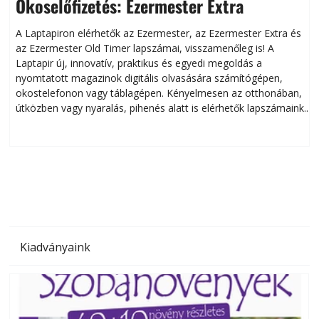
Okoselőfizetés: Ezermester Extra
A Laptapiron elérhetők az Ezermester, az Ezermester Extra és
az Ezermester Old Timer lapszámai, visszamenőleg is! A
Laptapir új, innovatív, praktikus és egyedi megoldás a
L
nyomtatott magazinok digitális olvasására számítógépen,
okostelefonon vagy táblagépen. Kényelmesen az otthonában,
útközben vagy nyaralás, pihenés alatt is elérhetők lapszámaink.
ú
Bárhol, bármikor, akár külföldön élve vagy dolgozva is
B
olvashatók az Ezermester lapszámai. A Laptapir kényelmes
megoldás, mert: – t
Kiadványaink