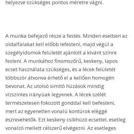
helyezve szükséges pontos méretre vágni.
A munka befejező része a festés. Minden esetben az 
oldalfalakat kell előbb lefesteni, majd végül a 
szegélyidomok felületét ajánlott a kívánt színre 
festeni. A munkához finomszőrű, keskeny, lapos 
ecset használata szükséges, és a lécek felületét 
többször átvonva érhető el a kellően homogén 
bevonat. Az utolsó simító húzások mindig 
vízszintes irányúak legyenek. A lécek szélét 
természetesen fokozott gonddal kell befesteni, 
mert az egyenetlen vonalú kontúrok eléggé 
észrevehetők. Ezt keskeny csíkhúzó ecsettel, esetleg 
vonalzó mellett célszerű elvégezni. Az esetleges 