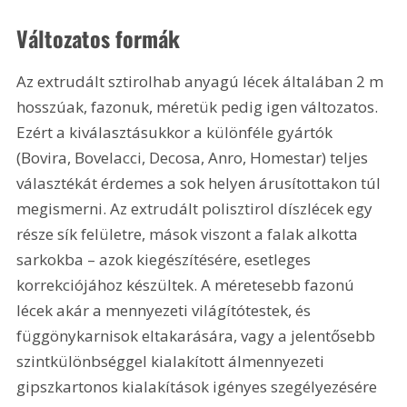
Változatos formák
Az extrudált sztirolhab anyagú lécek általában 
2 m
hosszúak, fazonuk, méretük pedig igen változatos. 
Ezért a kiválasztásukkor a különféle gyártók 
(Bovira, Bovelacci, Decosa, Anro, Homestar) teljes 
választékát érdemes a sok helyen árusítottakon túl 
megismerni. Az extrudált polisztirol díszlécek egy 
része sík felületre, mások viszont a falak alkotta 
sarkokba – azok kiegészítésére, esetleges 
korrekciójához készültek. A méretesebb fazonú 
lécek akár a mennyezeti világítótestek, és 
függönykarnisok eltakarására, vagy a jelentősebb 
szintkülönbséggel kialakított álmennyezeti 
gipszkartonos kialakítások igényes szegélyezésére 