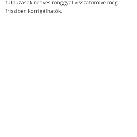
túlhúzások nedves ronggyal visszatörölve még 
frissiben korrigálhatók.