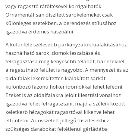
vagy ragasztó rátöltésével korrigálhatók. 
Ornamentálisan díszített sarokelemeket csak 
különleges esetekben, a berendezés stílusához 
igazodva érdemes használni.
A különféle szélesebb párkányzatok kialakításához 
használható sarok idomok leszabása és 
felragasztása még kényesebb feladat, bár ezeknél 
a ragasztható felület is nagyobb. A mennyezet és az 
oldalfalak lekerekítetten kialakított sarkát 
különböző fazonú holker idomokkal lehet lefedni. 
Ezeket is az oldalfalakra jelölt illesztési vonalhoz 
igazodva lehet felragasztani, majd a széleik között 
keletkező hézagokat ragasztóval kikenve lehet 
eltüntetni. Az összetett jellegű díszítésekhez 
szükséges darabokat feltétlenül gérládába 