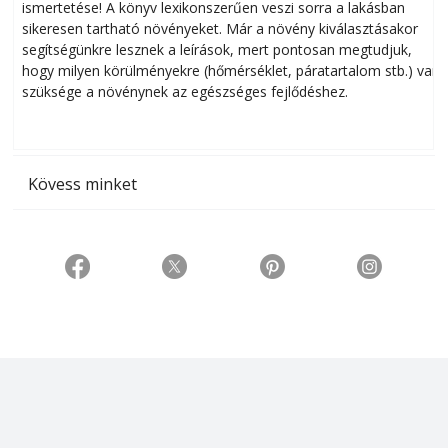
ismertetése! A könyv lexikonszerűen veszi sorra a lakásban
s
sikeresen tart­ha­tó növényeket. Már a növény kiválasztásakor
h
segítségünkre lesznek a leírások, mert pontosan megtudjuk,
k
hogy milyen körülményekre (hőmérséklet, páratartalom stb.) van
szüksége a növénynek az egészséges fejlődéshez.
t
Kövess minket