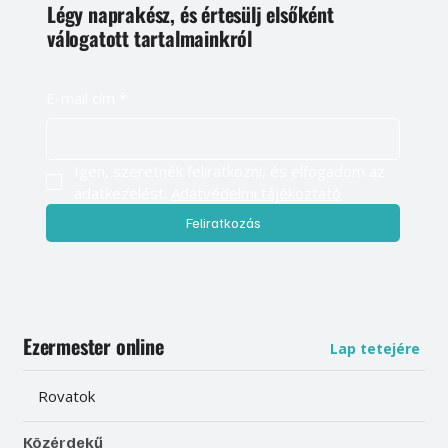
Légy naprakész, és értesülj elsőként
válogatott tartalmainkról
E-mail cím
*
Igen, szeretnék feliratkozni, és elfogadom az 
adatkezelést. 
Adatvédelmi tájékoztató
Feliratkozás
Ezermester online
Lap tetejére
Rovatok
Közérdekű