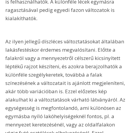
is felhasználhatók. A különféle lécek egymásra 
ragasztásával pedig egyedi fazon változatok is 
kialakíthatók.
Az ilyen jellegű díszléces változtatásokat általában 
lakásfestéskor érdemes megvalósítani. Előtte a 
falakról vagy a mennyezetről célszerű kicsinyített 
léptékű rajzot készíteni, és azokra berajzolhatók a 
különféle szegélykeretek, továbbá a falak 
színezésének a változatait is ajánlott megjeleníteni, 
akár több variációban is. Ezzel előzetes kép 
alakulhat ki a változtatások várható látványáról. Az 
egységesség is megfontolandó, ami különösen az 
egymásba nyíló lakóhelyiségeknél fontos, pl. a 
mennyezet keretezésénél, vagy az oldalfalakon 
végig futó osztólécek elhelyezésénél. Ezzel 