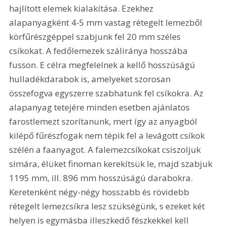
hajlított elemek kialakítása. Ezekhez 
alapanyagként 4-5 mm vastag rétegelt lemezből 
körfűrészgéppel szabjunk fel 20 mm széles 
csíkokat. A fedőlemezek száliránya hosszába 
fusson. E célra megfelelnek a kellő hosszúságú 
hulladékdarabok is, amelyeket szorosan 
összefogva egyszerre szabhatunk fel csíkokra. Az 
alapanyag tetejére minden esetben ajánlatos 
farostlemezt szorítanunk, mert így az anyagból 
kilépő fűrészfogak nem tépik fel a levágott csíkok 
szélén a faanyagot. A falemezcsíkokat csiszoljuk 
simára, élüket finoman kerekítsük le, majd szabjuk 
1195 mm, ill. 896 mm hosszúságú darabokra. 
Keretenként négy-négy hosszabb és rövidebb 
rétegelt lemezcsíkra lesz szükségünk, s ezeket két 
helyen is egymásba illeszkedő fészkekkel kell 