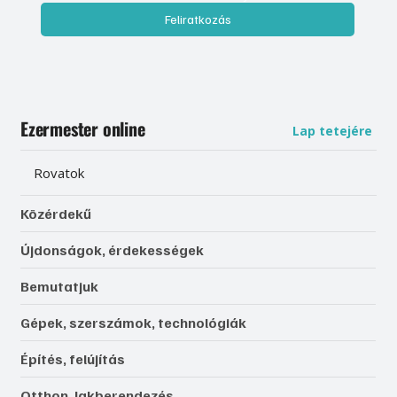
Feliratkozás
Ezermester online
Lap tetejére
Rovatok
Közérdekű
Újdonságok, érdekességek
Bemutatjuk
Gépek, szerszámok, technológiák
Építés, felújítás
Otthon, lakberendezés