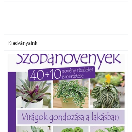
megoldás, mert: – t
Kiadványaink