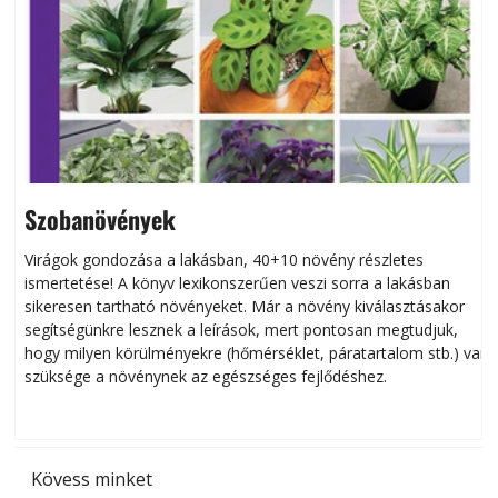
Szobanövények
Virágok gondozása a lakásban, 40+10 növény részletes
ismertetése! A könyv lexikonszerűen veszi sorra a lakásban
s
sikeresen tart­ha­tó növényeket. Már a növény kiválasztásakor
h
segítségünkre lesznek a leírások, mert pontosan megtudjuk,
k
hogy milyen körülményekre (hőmérséklet, páratartalom stb.) van
szüksége a növénynek az egészséges fejlődéshez.
t
Kövess minket