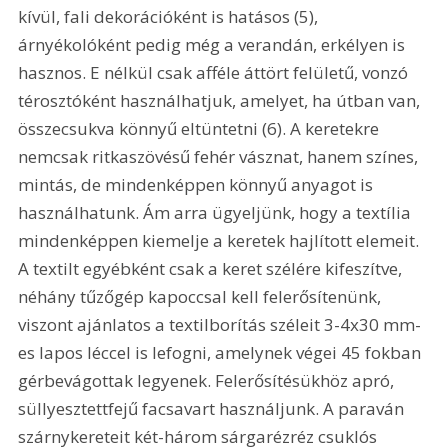
kívül, fali dekorációként is hatásos (5), 
árnyékolóként pedig még a verandán, erkélyen is 
hasznos. E nélkül csak afféle áttört felületű, vonzó 
térosztóként használhatjuk, amelyet, ha útban van, 
összecsukva könnyű eltüntetni (6). A keretekre 
nemcsak ritkaszövésű fehér vásznat, hanem színes, 
mintás, de mindenképpen könnyű anyagot is 
használhatunk. Ám arra ügyeljünk, hogy a textília 
mindenképpen kiemelje a keretek hajlított elemeit. 
A textilt egyébként csak a keret szélére kifeszítve, 
néhány tűzőgép kapoccsal kell felerősítenünk, 
viszont ajánlatos a textilborítás széleit 3-4x30 mm-
es lapos léccel is lefogni, amelynek végei 45 fokban 
gérbevágottak legyenek. Felerősítésükhöz apró, 
süllyesztettfejű facsavart használjunk. A paraván 
szárnykereteit két-három sárgarézréz csuklós 