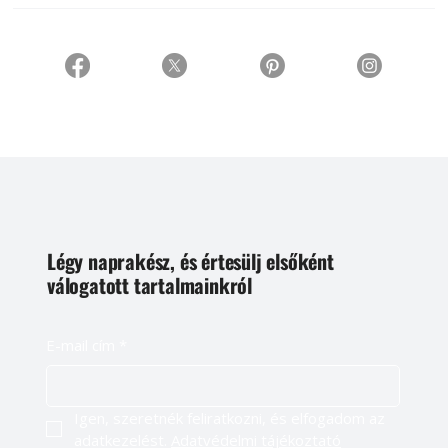
Légy naprakész, és értesülj elsőként
válogatott tartalmainkról
E-mail cím
*
Igen, szeretnék feliratkozni, és elfogadom az 
adatkezelést. 
Adatvédelmi tájékoztató