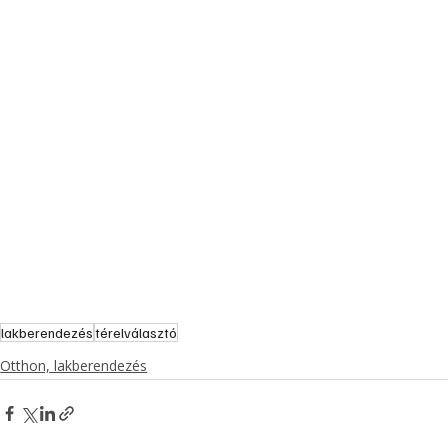
lakberendezés
térelválasztó
Otthon, lakberendezés