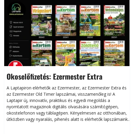
Okoselőfizetés: Ezermester Extra
A Laptapiron elérhetők az Ezermester, az Ezermester Extra és
az Ezermester Old Timer lapszámai, visszamenőleg is! A
Laptapir új, innovatív, praktikus és egyedi megoldás a
L
nyomtatott magazinok digitális olvasására számítógépen,
okostelefonon vagy táblagépen. Kényelmesen az otthonában,
útközben vagy nyaralás, pihenés alatt is elérhetők lapszámaink.
ú
Bárhol, bármikor, akár külföldön élve vagy dolgozva is
B
olvashatók az Ezermester lapszámai. A Laptapir kényelmes