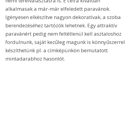
némi térelválasztásra is. E célra kiválóan 
alkalmasak a már-már elfeledett paravánok. 
Igényesen elkészítve nagyon dekoratívak, a szoba 
berendezéséhez tartózók lehetnek. Egy attraktív 
paravánért pedig nem feltétlenül kell asztaloshoz 
fordulnunk, saját kezűleg magunk is könnyűszerrel 
készíthetünk pl. a címképünkön bemutatott 
mintadarabhoz hasonlót.