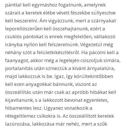
pánttal kell egymáshoz fogatnunk, amelynek 
szárait a keretek élébe vésett fészekbe süllyesztve 
kell beszerelni. Ám vigyázzunk, mert a szárnyakat 
leporellószerűen kell összehajtanunk, ezért a 
csuklós pántokat is ennek megfelelően, váltakozó 
irányba nyílón kell felszerelnünk. Végezetül még 
néhány szót a felületkikészítésről. Ha pácolni kell a 
faanyagot, akkor még a legelején csiszoljuk simára, 
portalanítás után színezzük a kívánt árnyalatúra, 
majd lakkozzuk is be. Igaz, így körültekintőbben 
kell ezen anyagokkal bánnunk, viszont az 
összeállítás után már csak az apróbb hibákat kell 
kijavítanunk, s a lakkozott bevonat egyenletes, 
hibamentes lesz. Ugyanez vonatkozik a 
rétegeltlemez csíkokra is. Az összeállított keretek 
lazúrozása, lakkozása már nehéz, mert a szűk 