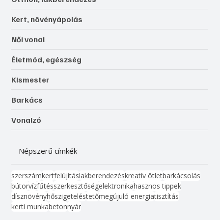
Kert, növényápolás
Női vonal
Életmód, egészség
Kismester
Barkács
Vonalzó
Népszerű címkék
szerszám
kert
felújítás
lakberendezés
kreatív ötlet
barkácsolás
bútor
víz
fűtés
szerkesztőség
elektronika
hasznos tippek
dísznövény
hőszigetelés
tető
megújuló energia
tisztítás
kerti munka
beton
nyár