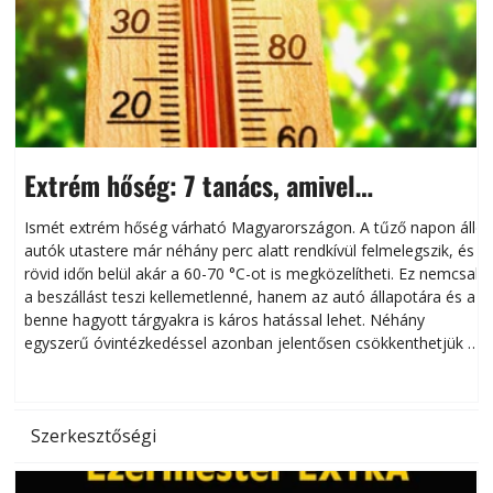
Extrém hőség: 7 tanács, amivel
megóvhatjuk autónkat a nyári károktól
Ismét extrém hőség várható Magyarországon. A tűző napon álló
autók utastere már néhány perc alatt rendkívül felmelegszik, és
rövid időn belül akár a 60-70 °C-ot is megközelítheti. Ez nemcsak
n
a beszállást teszi kellemetlenné, hanem az autó állapotára és a
benne hagyott tárgyakra is káros hatással lehet. Néhány
egyszerű óvintézkedéssel azonban jelentősen csökkenthetjük a
hőség káros hatásait.
l
Szerkesztőségi