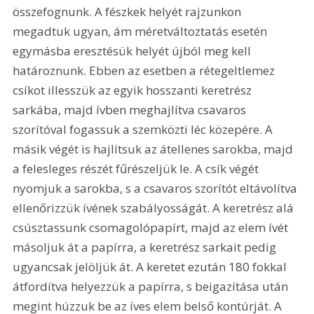
összefognunk. A fészkek helyét rajzunkon 
megadtuk ugyan, ám méretváltoztatás esetén 
egymásba eresztésük helyét újból meg kell 
határoznunk. Ebben az esetben a rétegeltlemez 
csíkot illesszük az egyik hosszanti keretrész 
sarkába, majd ívben meghajlítva csavaros 
szorítóval fogassuk a szemközti léc közepére. A 
másik végét is hajlítsuk az átellenes sarokba, majd 
a felesleges részét fűrészeljük le. A csík végét 
nyomjuk a sarokba, s a csavaros szorítót eltávolítva 
ellenőrizzük ívének szabályosságát. A keretrész alá 
csúsztassunk csomagolópapírt, majd az elem ívét 
másoljuk át a papírra, a keretrész sarkait pedig 
ugyancsak jelöljük át. A keretet ezután 180 fokkal 
átfordítva helyezzük a papírra, s beigazítása után 
megint húzzuk be az íves elem belső kontúrját. A 