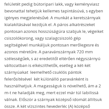
felületét pedig bútoripari lakk, vagy keményviasz 
bevonattal tehetjük kellemes tapintásúvá, s egyben 
igényes megjelenésűvé. A munkát a keretszárnyak 
kialakításával kezdjük el. A páros alkatrészeket 
pontosan azonos hosszúságúra szabjuk le, végeiket 
csiszolókorong, vagy szalagcsiszoló gép 
segítségével munkáljuk pontosan merőlegesre és 
azonos méretűre. A paravánszárnyak 720 mm 
szélességűek, s az eredetitől eltérően négyszárnyú 
változatban is elkészíthetők, esetleg a két-két 
szárnyúakat  leemelhető csuklós pántok 
felerősítésével  két különálló paravánként is 
használhatjuk. A magasságuk is növelhető, ám a 2 
m-t ne haladják meg, mert ezzel már túl labilissá 
válnak. Először a szárnyak középső idomát állítsuk 
össze. A két vízszintes hevederléc (A) középső 