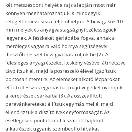
két metszéspont helyét a rajz alapján most már 
könnyen meghatározhatjuk, s mindegyik 
rétegeltlemez csíkra feljelölhetjük. A bevágások 10 
mm mélyek és anyagvastagságnyi szélességűek 
legyenek. A fészkeket gérládába fogva, annak a 
merőleges vágásra való hornya segítségével 
illesztőfűrésszel bevágva határoljuk be (2). A 
felesleges anyagrészeket keskeny vésővel átmetszve 
távolítsuk el, majd laposreszelő élével igazítsuk 
pontosan méretre. Az elemeket alkotó lécpárokat 
előbb illesszük egymásba, majd végeiket nyomjuk 
a keretrészek sarkaiba (3). Az összeállított 
paravánkereteket állítsuk egymás mellé, majd 
ellenőrizzük a díszítő ívek egyformaságát. Az 
esetlegesen pontatlanul leszabott hajlított 
alkatrészek ugyanis szembeötlő hibákat 