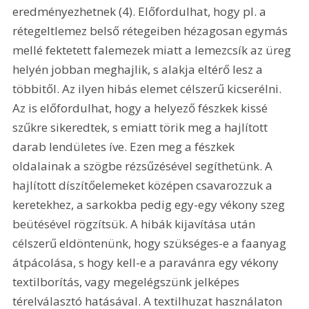
eredményezhetnek (4). Előfordulhat, hogy pl. a 
rétegeltlemez belső rétegeiben hézagosan egymás 
mellé fektetett falemezek miatt a lemezcsík az üreg 
helyén jobban meghajlik, s alakja eltérő lesz a 
többitől. Az ilyen hibás elemet célszerű kicserélni. 
Az is előfordulhat, hogy a helyező fészkek kissé 
szűkre sikeredtek, s emiatt törik meg a hajlított 
darab lendületes íve. Ezen meg a fészkek 
oldalainak a szögbe rézsűzésével segíthetünk. A 
hajlított díszítőelemeket középen csavarozzuk a 
keretekhez, a sarkokba pedig egy-egy vékony szeg 
beütésével rögzítsük. A hibák kijavítása után 
célszerű eldöntenünk, hogy szükséges-e a faanyag 
átpácolása, s hogy kell-e a paravánra egy vékony 
textilborítás, vagy megelégszünk jelképes 
térelválasztó hatásával. A textilhuzat használaton 