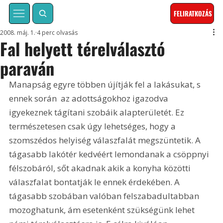
FELIRATKOZÁS
2008. máj. 1.
4 perc olvasás
Fal helyett térelválasztó
paraván
Manapság egyre többen újítják fel a lakásukat, s 
ennek során  az adottságokhoz igazodva  
igyekeznek tágítani szobáik alapterületét. Ez 
természetesen csak úgy lehetséges, hogy a 
szomszédos helyiség válaszfalát megszüntetik. A 
tágasabb lakótér kedvéért lemondanak a csöppnyi 
félszobáról, sőt akadnak akik a konyha közötti 
válaszfalat bontatják le ennek érdekében. A 
tágasabb szobában valóban felszabadultabban 
mozoghatunk, ám esetenként szükségünk lehet 