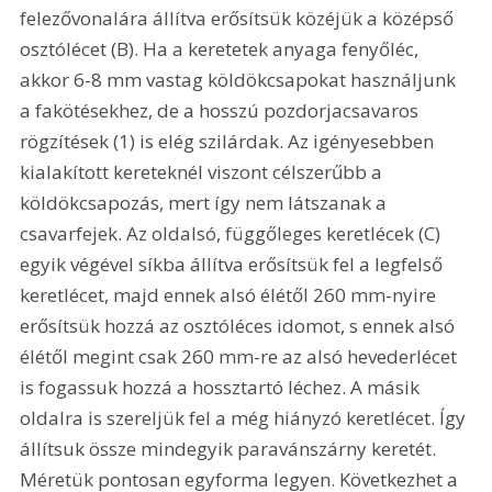
felezővonalára állítva erősítsük közéjük a középső 
osztólécet (B). Ha a keretetek anyaga fenyőléc, 
akkor 6-8 mm vastag köldökcsapokat használjunk 
a fakötésekhez, de a hosszú pozdorjacsavaros 
rögzítések (1) is elég szilárdak. Az igényesebben 
kialakított kereteknél viszont célszerűbb a 
köldökcsapozás, mert így nem látszanak a 
csavarfejek. Az oldalsó, függőleges keretlécek (C) 
egyik végével síkba állítva erősítsük fel a legfelső 
keretlécet, majd ennek alsó élétől 260 mm-nyire 
erősítsük hozzá az osztóléces idomot, s ennek alsó 
élétől megint csak 260 mm-re az alsó hevederlécet 
is fogassuk hozzá a hossztartó léchez. A másik 
oldalra is szereljük fel a még hiányzó keretlécet. Így 
állítsuk össze mindegyik paravánszárny keretét. 
Méretük pontosan egyforma legyen. Következhet a 