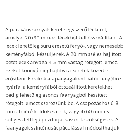
A paravánszárnyak kerete egyszerű léckeret, 
amelyet 20x30 mm-es lécekből kell összeállítani. A 
lécek lehetőleg sűrű erezetű fenyő-, vagy nemesebb 
keményfából készüljenek. A 20 mm széles hajlított 
betétlécek anyaga 4-5 mm vastag rétegelt lemez. 
Ezeket könnyű meghajlítva a keretek közeibe 
erősíteni. E csíkok alapanyagaként natúr fenyőhöz 
nyárfa, a keményfából összeállított keretekhez 
pedig lehetőleg azonos faanyagból készített 
rétegelt lemezt szerezzünk be. A csapozáshoz 6-8 
mm átmérő köldökcsapok, vagy 4x60 mm-es 
süllyesztettfejű pozdorjacsavarok szükségesek. A 
faanyagok színtónusát pácolással módosíthatjuk, 