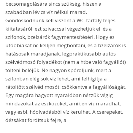
becsomagolására sincs szükség, hiszen a 
szabadban lév cs víz nélkül marad. 
Gondoskodnunk kell viszont a WC-tartály teljes 
kiitatásáról  ezt szivaccsal végezhetjük el  és a 
szifonok, bzelzárók fagymentesítésérl. Hogy ez 
utóbbiakat ne kelljen megbontani, és a bzelzárók is 
hatásosak maradjanak, legpraktikusabb autós 
szélvédmosó folyadékot (nem a htbe való fagyállót) 
tölteni beléjük. Ne nagyon spóroljunk, mert a 
szifonban elég sok víz lehet, ami felhígítja a 
rátöltött szélvéd mosót, csökkentve a fagyállóságát. 
Egy magára hagyott nyaralóban nézzük végig 
mindazokat az eszközöket, amiben víz maradhat, 
vagy esbl, hóolvadásból víz kerülhet. A cserepeket, 
dézsákat fordítsuk fejre, a 