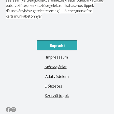
szerszám
kert
felújítás
lakberendezés
kreatív ötlet
barkácsolás
bútor
víz
fűtés
szerkesztőség
elektronika
hasznos tippek
dísznövény
hőszigetelés
tető
megújuló energia
tisztítás
kerti munka
beton
nyár
Kapcsolat
Impresszum
Médiaajánlat
Adatvédelem
Előfizetés
Szerzői jogok