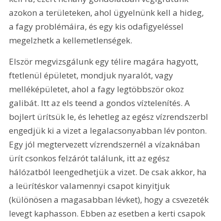
azokon a területeken, ahol ügyelnünk kell a hideg, 
a fagy problémáira, és egy kis odafigyeléssel 
megelzhetk a kellemetlenségek.
Elször megvizsgálunk egy télire magára hagyott, 
ftetlenül épületet, mondjuk nyaralót, vagy 
melléképületet, ahol a fagy legtöbbször okoz 
galibát. Itt az els teend a gondos víztelenítés. A 
bojlert ürítsük le, és lehetleg az egész vízrendszerbl 
engedjük ki a vizet a legalacsonyabban lév ponton. 
Egy jól megtervezett vízrendszernél a vízaknában 
ürít csonkos felzárót találunk, itt az egész 
hálózatból leengedhetjük a vizet. De csak akkor, ha 
a leürítéskor valamennyi csapot kinyitjuk 
(különösen a magasabban lévket), hogy a csvezeték 
levegt kaphasson. Ebben az esetben a kerti csapok 