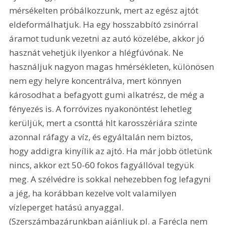
mérsékelten próbálkozzunk, mert az egész ajtót 
eldeformálhatjuk. Ha egy hosszabbító zsinórral 
áramot tudunk vezetni az autó közelébe, akkor jó 
hasznát vehetjük ilyenkor a hlégfúvónak. Ne 
használjuk nagyon magas hmérsékleten, különösen 
nem egy helyre koncentrálva, mert könnyen 
károsodhat a befagyott gumi alkatrész, de még a 
fényezés is. A forróvizes nyakonöntést lehetleg 
kerüljük, mert a csonttá hlt karosszériára szinte 
azonnal ráfagy a víz, és egyáltalán nem biztos, 
hogy addigra kinyílik az ajtó. Ha már jobb ötletünk 
nincs, akkor ezt 50-60 fokos fagyállóval tegyük 
meg. A szélvédre is sokkal nehezebben fog lefagyni 
a jég, ha korábban kezelve volt valamilyen 
vízleperget hatású anyaggal. 
(Szerszámbazárunkban ajánljuk pl. a Farécla nem 