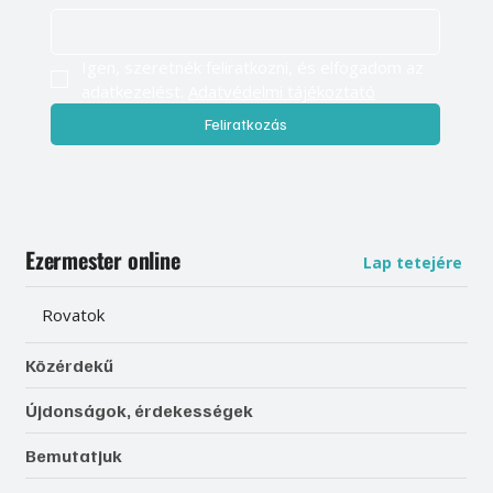
Igen, szeretnék feliratkozni, és elfogadom az 
adatkezelést. 
Adatvédelmi tájékoztató
Feliratkozás
Ezermester online
Lap tetejére
Rovatok
Közérdekű
Újdonságok, érdekességek
Bemutatjuk