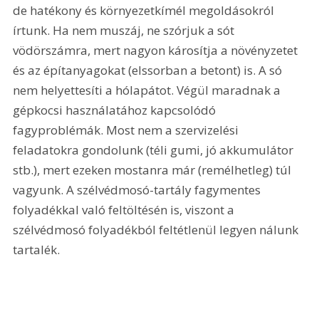
de hatékony és környezetkímél megoldásokról 
írtunk. Ha nem muszáj, ne szórjuk a sót 
vödörszámra, mert nagyon károsítja a növényzetet 
és az építanyagokat (elssorban a betont) is. A só 
nem helyettesíti a hólapátot. Végül maradnak a 
gépkocsi használatához kapcsolódó 
fagyproblémák. Most nem a szervizelési 
feladatokra gondolunk (téli gumi, jó akkumulátor 
stb.), mert ezeken mostanra már (remélhetleg) túl 
vagyunk. A szélvédmosó-tartály fagymentes 
folyadékkal való feltöltésén is, viszont a 
szélvédmosó folyadékból feltétlenül legyen nálunk 
tartalék.