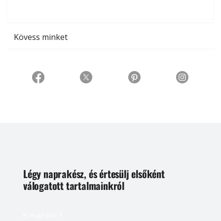
t
Kövess minket
Légy naprakész, és értesülj elsőként
válogatott tartalmainkról
E-mail cím
*