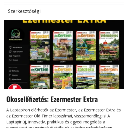
Szerkesztőségi
Okoselőfizetés: Ezermester Extra
A Laptapiron elérhetők az Ezermester, az Ezermester Extra és
az Ezermester Old Timer lapszámai, visszamenőleg is! A
Laptapir új, innovatív, praktikus és egyedi megoldás a
L
nyomtatott magazinok digitális olvasására számítógépen,