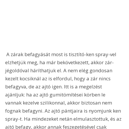
 A zárak befagyását most is tisztító-ken spray-vel 
elzhetjük meg, ha már bekövetkezett, akkor zár-
jégoldóval háríthatjuk el. A nem elég gondosan 
kezelt kocsiknál az is elfordul, hogy a zár nincs 
befagyva, de az ajtó igen. Itt is a megelzést 
ajánljuk: ha az ajtó gumitömítései körben le 
vannak kezelve szilikonnal, akkor biztosan nem 
fognak befagyni. Az ajtó pántjaira is nyomjunk ken 
spray-t. Ha mindezeket netán elmulasztottuk, és az 
ajtó befagy, akkor annak feszegetésével csak 