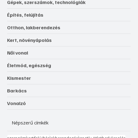
Gépek, szerszámok, technológiák
Építés, felújítás
Otthon, lakberendezés
Kert, növényápolás
Női vonal
Életmód, egészség
Kismester
Barkács
Vonalzó
Népszerű címkék