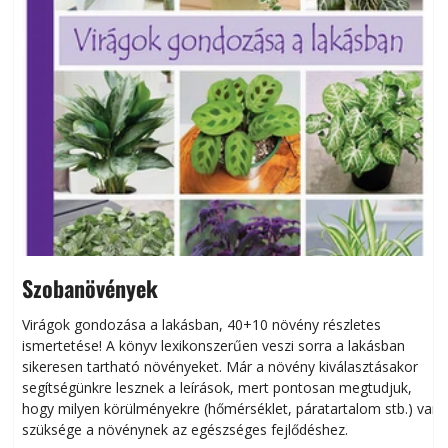
Szobanövények
Virágok gondozása a lakásban, 40+10 növény részletes
ismertetése! A könyv lexikonszerűen veszi sorra a lakásban
s
sikeresen tart­ha­tó növényeket. Már a növény kiválasztásakor
h
segítségünkre lesznek a leírások, mert pontosan megtudjuk,
k
hogy milyen körülményekre (hőmérséklet, páratartalom stb.) van
szüksége a növénynek az egészséges fejlődéshez.