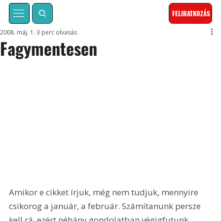
FELIRATKOZÁS
2008. máj. 1.
3 perc olvasás
Fagymentesen
Amikor e cikket írjuk, még nem tudjuk, mennyire 
csikorog a január, a február. Számítanunk persze 
kell rá, ezért néhány gondolatban végigfutunk 