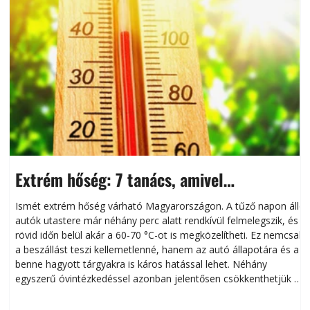
Extrém hőség: 7 tanács, amivel
megóvhatjuk autónkat a nyári károktól
Ismét extrém hőség várható Magyarországon. A tűző napon álló
autók utastere már néhány perc alatt rendkívül felmelegszik, és
rövid időn belül akár a 60-70 °C-ot is megközelítheti. Ez nemcsak
n
a beszállást teszi kellemetlenné, hanem az autó állapotára és a
benne hagyott tárgyakra is káros hatással lehet. Néhány
egyszerű óvintézkedéssel azonban jelentősen csökkenthetjük a
hőség káros hatásait.
l