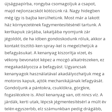
újságpapírba, rongyba csomagoljuk a csapot, 
majd nejlonzacskót kötözünk rá. Nagy hidegben 
még így is bajba kerülhetünk. Most már a lakott 
ház környezetének fagymentesítésénél tartunk. A 
kertkapuk zárjába, lakatjába nyomjunk zár 
jégoldót, de ha idben gondoskodunk róluk, akkor a 
kontakt tisztító-ken spray-kel is megelzhetjük a 
befagyásukat. A kenanyag kiszorítja vizet, és 
vékony bevonatot képez a mozgó alkatrészeken, ez 
megakadályozza a befagyást. Ugyancsak 
kenanyagok használatával akadályozhatjuk meg a 
motoros kapuk, ajtók mechanikájának lefagyását. 
Gondoljunk a pántokra, csuklókra, görgkre, 
fogaslécekre is. Ahol kenanyag van, ott nincs víz. A 
járdák, kerti utak, lépcsk jégmentesítésérl a múlt év 
telén egyszerbb, elz számunkban pedig drágább, 