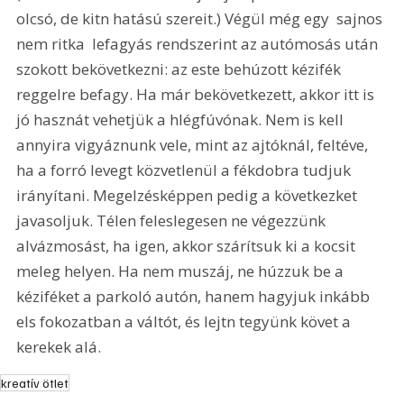
olcsó, de kitn hatású szereit.) Végül még egy  sajnos 
nem ritka  lefagyás rendszerint az autómosás után 
szokott bekövetkezni: az este behúzott kézifék 
reggelre befagy. Ha már bekövetkezett, akkor itt is 
jó hasznát vehetjük a hlégfúvónak. Nem is kell 
annyira vigyáznunk vele, mint az ajtóknál, feltéve, 
ha a forró levegt közvetlenül a fékdobra tudjuk 
irányítani. Megelzésképpen pedig a következket 
javasoljuk. Télen feleslegesen ne végezzünk 
alvázmosást, ha igen, akkor szárítsuk ki a kocsit 
meleg helyen. Ha nem muszáj, ne húzzuk be a 
kéziféket a parkoló autón, hanem hagyjuk inkább 
els fokozatban a váltót, és lejtn tegyünk követ a 
kerekek alá.
kreatív ötlet