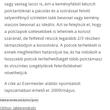
vagy vastag lazúr is, ám a keményfából készült 
polctartóknál a pácolás és a szórással felvitt 
selyemfényű színtelen lakk bevonat vagy kemény 
viaszos bevonat az ideális. Azt se felejtsük el, hogy 
a polclapok szélesebbek is lehetnek a konzol 
száránál, de felfekvő részük legalább 2/3 részben 
támaszkodjon a konzolokra. A polcok terhelését is 
ennek megfelelően határoljuk be, és ha indokolt a 
hosszabb polcok terhelhetőségét több polctámasz 
és vízszintes szegélylécek felerősítésével 
növelhetjük. 
A cikk az Ezermester alábbi nyomtatott 
lapszámában érhető el: 2009/május.
lakberendezés
bútor
polc
Otthon, lakberendezés