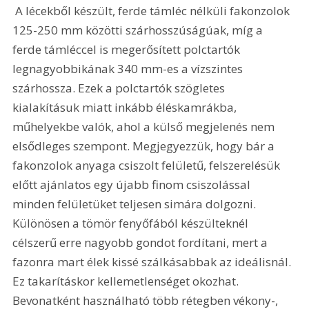
 A lécekből készült, ferde támléc nélküli fakonzolok 
125-250 mm közötti szárhosszúságúak, míg a 
ferde támléccel is megerősített polctartók 
legnagyobbikának 340 mm-es a vízszintes 
szárhossza. Ezek a polctartók szögletes 
kialakításuk miatt inkább éléskamrákba, 
műhelyekbe valók, ahol a külső megjelenés nem 
elsődleges szempont. Megjegyezzük, hogy bár a 
fakonzolok anyaga csiszolt felületű, felszerelésük 
előtt ajánlatos egy újabb finom csiszolással 
minden felületüket teljesen simára dolgozni. 
Különösen a tömör fenyőfából készülteknél 
célszerű erre nagyobb gondot fordítani, mert a 
fazonra mart élek kissé szálkásabbak az ideálisnál. 
Ez takarításkor kellemetlenséget okozhat. 
Bevonatként használható több rétegben vékony-, 