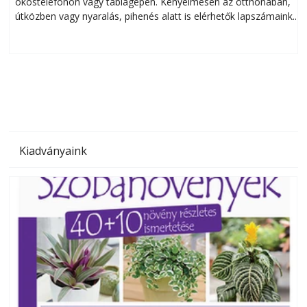
okostelefonon vagy táblagépen. Kényelmesen az otthonában,
útközben vagy nyaralás, pihenés alatt is elérhetők lapszámaink.
ú
Bárhol, bármikor, akár külföldön élve vagy dolgozva is
B
olvashatók az Ezermester lapszámai. A Laptapir kényelmes
megoldás, mert: – t
Kiadványaink