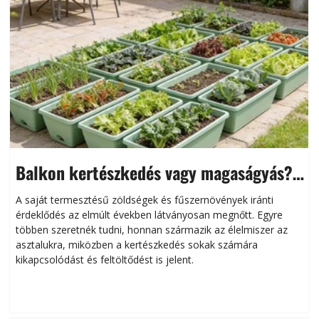
Balkon kertészkedés vagy magaságyás?
Helytakarékos kertészkedés
A saját termesztésű zöldségek és fűszernövények iránti
érdeklődés az elmúlt években látványosan megnőtt. Egyre
többen szeretnék tudni, honnan származik az élelmiszer az
l
asztalukra, miközben a kertészkedés sokak számára
kikapcsolódást és feltöltődést is jelent.
é
d