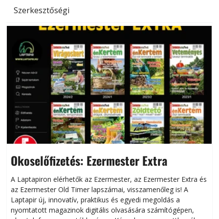
Szerkesztőségi
Okoselőfizetés: Ezermester Extra
A Laptapiron elérhetők az Ezermester, az Ezermester Extra és
az Ezermester Old Timer lapszámai, visszamenőleg is! A
Laptapir új, innovatív, praktikus és egyedi megoldás a
L
nyomtatott magazinok digitális olvasására számítógépen,