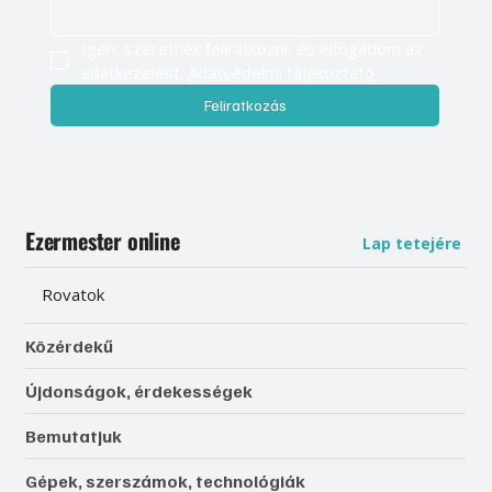
Igen, szeretnék feliratkozni, és elfogadom az 
adatkezelést. 
Adatvédelmi tájékoztató
Feliratkozás
Ezermester online
Lap tetejére
Rovatok
Közérdekű
Újdonságok, érdekességek
Bemutatjuk
Gépek, szerszámok, technológiák