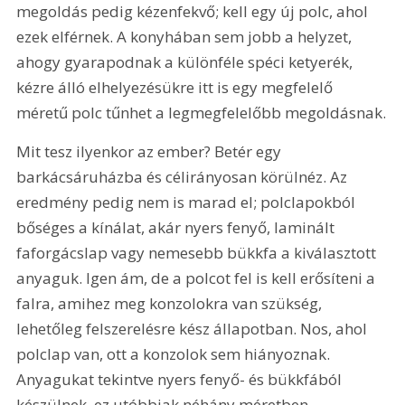
megoldás pedig kézenfekvő; kell egy új polc, ahol 
ezek elférnek. A konyhában sem jobb a helyzet, 
ahogy gyarapodnak a különféle spéci ketyerék, 
kézre álló elhelyezésükre itt is egy megfelelő 
méretű polc tűnhet a legmegfelelőbb megoldásnak.
Mit tesz ilyenkor az ember? Betér egy 
barkácsáruházba és célirányosan körülnéz. Az 
eredmény pedig nem is marad el; polclapokból 
bőséges a kínálat, akár nyers fenyő, laminált 
faforgácslap vagy nemesebb bükkfa a kiválasztott 
anyaguk. Igen ám, de a polcot fel is kell erősíteni a 
falra, amihez meg konzolokra van szükség, 
lehetőleg felszerelésre kész állapotban. Nos, ahol 
polclap van, ott a konzolok sem hiányoznak. 
Anyagukat tekintve nyers fenyő- és bükkfából 
készülnek, ez utóbbiak néhány méretben 