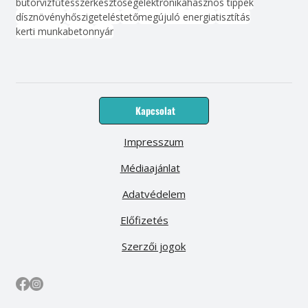
bútor
víz
fűtés
szerkesztőség
elektronika
hasznos tippek
dísznövény
hőszigetelés
tető
megújuló energia
tisztítás
kerti munka
beton
nyár
Kapcsolat
Impresszum
Médiaajánlat
Adatvédelem
Előfizetés
Szerzői jogok