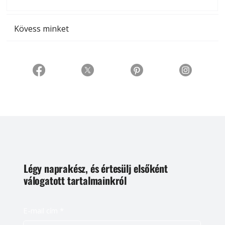
t
Kövess minket
Légy naprakész, és értesülj elsőként
válogatott tartalmainkról
E-mail cím
*