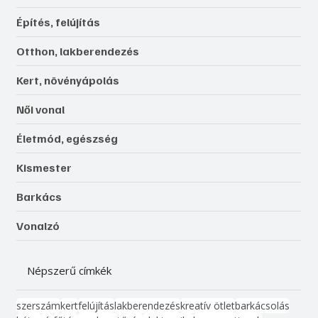
Építés, felújítás
Otthon, lakberendezés
Kert, növényápolás
Női vonal
Életmód, egészség
Kismester
Barkács
Vonalzó
Népszerű címkék
szerszám
kert
felújítás
lakberendezés
kreatív ötlet
barkácsolás