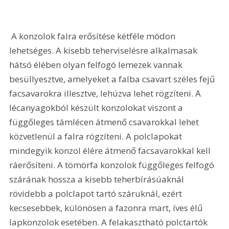
 A konzolok falra erősítése kétféle módon 
lehetséges. A kisebb teherviselésre alkalmasak 
hátsó élében olyan felfogó lemezek vannak 
besüllyesztve, amelyeket a falba csavart széles fejű 
facsavarokra illesztve, lehúzva lehet rögzíteni. A 
lécanyagokból készült konzolokat viszont a 
függőleges támlécen átmenő csavarokkal lehet 
közvetlenül a falra rögzíteni. A polclapokat 
mindegyik konzol élére átmenő facsavarokkal kell 
ráerősíteni. A tömörfa konzolok függőleges felfogó 
szárának hossza a kisebb teherbírásúaknál 
rövidebb a polclapot tartó száruknál, ezért 
kecsesebbek, különösen a fazonra mart, íves élű 
lapkonzolok esetében. A felakasztható polctartók 