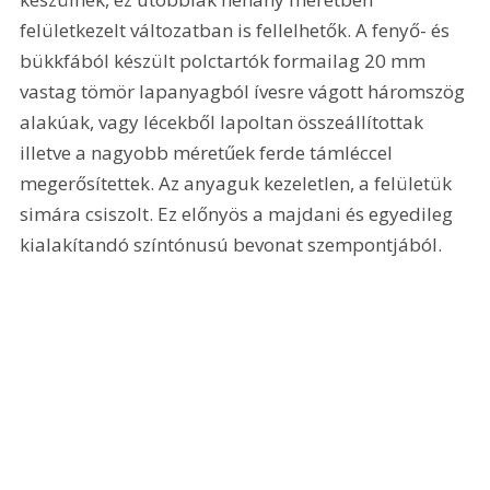
felületkezelt változatban is fellelhetők. A fenyő- és 
bükkfából készült polctartók formailag 20 mm 
vastag tömör lapanyagból ívesre vágott háromszög 
alakúak, vagy lécekből lapoltan összeállítottak 
illetve a nagyobb méretűek ferde támléccel 
megerősítettek. Az anyaguk kezeletlen, a felületük 
simára csiszolt. Ez előnyös a majdani és egyedileg 
kialakítandó színtónusú bevonat szempontjából.