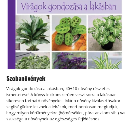
Szobanövények
Virágok gondozása a lakásban, 40+10 növény részletes
ismertetése! A könyv lexikonszerűen veszi sorra a lakásban
s
sikeresen tart­ha­tó növényeket. Már a növény kiválasztásakor
h
segítségünkre lesznek a leírások, mert pontosan megtudjuk,
k
hogy milyen körülményekre (hőmérséklet, páratartalom stb.) van
szüksége a növénynek az egészséges fejlődéshez.