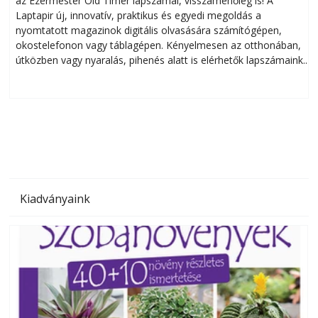
az Ezermester Old Timer lapszámai, visszamenőleg is! A
Laptapir új, innovatív, praktikus és egyedi megoldás a
L
nyomtatott magazinok digitális olvasására számítógépen,
okostelefonon vagy táblagépen. Kényelmesen az otthonában,
útközben vagy nyaralás, pihenés alatt is elérhetők lapszámaink.
ú
Bárhol, bármikor, akár külföldön élve vagy dolgozva is
B
olvashatók az Ezermester lapszámai. A Laptapir kényelmes
megoldás, mert: – t
Kiadványaink