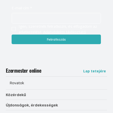
E-mail cím
*
Igen, szeretnék feliratkozni, és elfogadom az 
adatkezelést. 
Adatvédelmi tájékoztató
Feliratkozás
Ezermester online
Lap tetejére
Rovatok
Közérdekű
Újdonságok, érdekességek