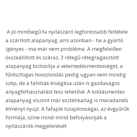
 A jó minőségű fa nyílászáró legfontosabb feltétele 
a szárított alapanyag, ami azonban - ha a gyártó 
igényes - ma már nem probléma. A megfelelően 
összeállított és száraz, 3 rétegű rétegragasztott 
alapanyag biztosítja a vetemedésmentességet, a 
fűrészfogas hossztoldás pedig ugyan nem mindig 
szép, de a fahibák kivágása után is gazdaságos 
anyagfelhasználást tesz lehetővé. A toldásmentes 
alapanyag viszont már esztétikailag is maradandó 
élményt nyújt. A fafajok tulajdonságai, az évgyűrűk 
formája, színe mind-mind befolyásolják a 
nyílászárók megjelenését