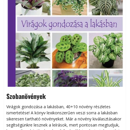
Szobanövények
Virágok gondozása a lakásban, 40+10 növény részletes
ismertetése! A könyv lexikonszerűen veszi sorra a lakásban
s
sikeresen tart­ha­tó növényeket. Már a növény kiválasztásakor
h
segítségünkre lesznek a leírások, mert pontosan megtudjuk,
k