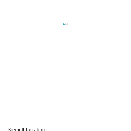
Gyerekszoba az új tanévhez
Kiemelt tartalom