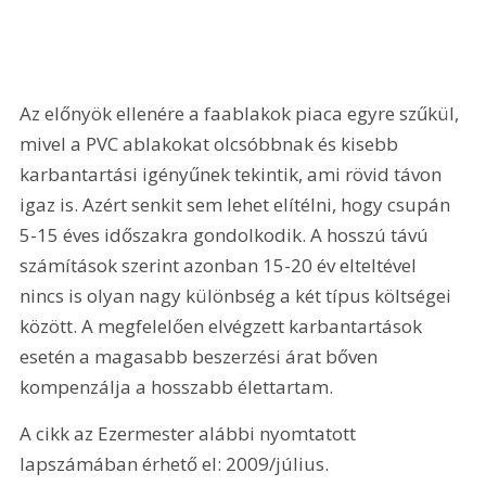
Az előnyök ellenére a faablakok piaca egyre szűkül, 
mivel a PVC ablakokat olcsóbbnak és kisebb 
karbantartási igényűnek tekintik, ami rövid távon 
igaz is. Azért senkit sem lehet elítélni, hogy csupán 
5-15 éves időszakra gondolkodik. A hosszú távú 
számítások szerint azonban 15-20 év elteltével 
nincs is olyan nagy különbség a két típus költségei 
között. A megfelelően elvégzett karbantartások 
esetén a magasabb beszerzési árat bőven 
kompenzálja a hosszabb élettartam.
A cikk az Ezermester alábbi nyomtatott 
lapszámában érhető el: 2009/július.