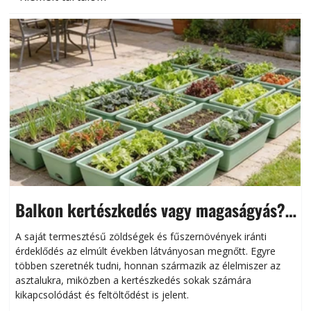
Balkon kertészkedés vagy magaságyás?
Helytakarékos kertészkedés
A saját termesztésű zöldségek és fűszernövények iránti
érdeklődés az elmúlt években látványosan megnőtt. Egyre
többen szeretnék tudni, honnan származik az élelmiszer az
l
asztalukra, miközben a kertészkedés sokak számára
kikapcsolódást és feltöltődést is jelent.
é