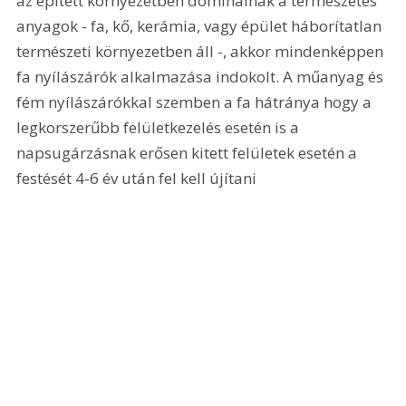
az épített környezetben dominálnak a természetes 
anyagok - fa, kő, kerámia, vagy épület háborítatlan 
természeti környezetben áll -, akkor mindenképpen 
fa nyílászárók alkalmazása indokolt. A műanyag és 
fém nyílászárókkal szemben a fa hátránya hogy a 
legkorszerűbb felületkezelés esetén is a 
napsugárzásnak erősen kitett felületek esetén a 
festését 4-6 év után fel kell újítani