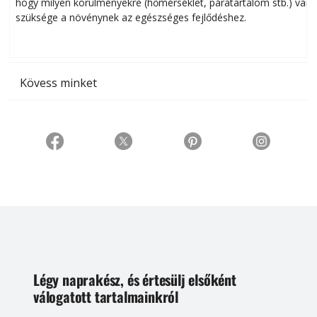
hogy milyen körülményekre (hőmérséklet, páratartalom stb.) van
szüksége a növénynek az egészséges fejlődéshez.
t
Kövess minket
Légy naprakész, és értesülj elsőként
válogatott tartalmainkról