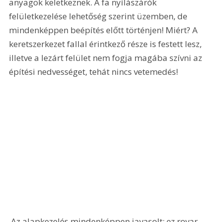
anyagok keletkeznek. A fa nyílászárók 
felületkezelése lehetőség szerint üzemben, de 
mindenképpen beépítés előtt történjen! Miért? A 
keretszerkezet fallal érintkező része is festett lesz, 
illetve a lezárt felület nem fogja magába szívni az 
építési nedvességet, tehát nincs vetemedés!
 Az alapkezelés mindenképpen javasolt; ez rovar-, 