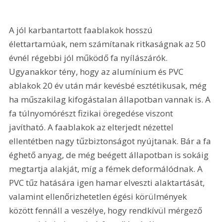
A jól karbantartott faablakok hosszú 
élettartamúak, nem számítanak ritkaságnak az 50 
évnél régebbi jól működő fa nyílászárók. 
Ugyanakkor tény, hogy az alumínium és PVC 
ablakok 20 év után már kevésbé esztétikusak, még 
ha műszakilag kifogástalan állapotban vannak is. A 
fa túlnyomórészt fizikai öregedése viszont 
javítható. A faablakok az elterjedt nézettel 
ellentétben nagy tűzbiztonságot nyújtanak. Bár a fa 
éghető anyag, de még beégett állapotban is sokáig 
megtartja alakját, míg a fémek deformálódnak. A 
PVC tűz hatására igen hamar elveszti alaktartását, 
valamint ellenőrizhetetlen égési körülmények 
között fennáll a veszélye, hogy rendkívül mérgező 