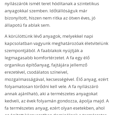
nyílászárók ismét teret hódítanak a szintetikus 
anyagokkal szemben. Időtállóságuk már 
bizonyított, hiszen nem ritka az ötven éves, jó 
állapotú fa ablak sem.
A körülöttünk lévő anyagok, melyekkel napi 
kapcsolatban vagyunk meghatározóak életvitelünk 
szempontjából. A faablakok nyújtják a 
legmagasabb komfortérzetet. A fa egy élő 
organikus építőanyag, fajtájára jellemző 
erezetével, csodálatos színeivel, 
mozgalmasságával, kecsességével. Élő anyag, ezért 
folyamatosan törődni kell vele. A fa nyílászáró 
annak ajánlható, aki a természetes anyagokat 
kedveli, az évek folyamán gondozza, ápolja majd. A 
fa természetes anyag, ezért olyan esetekben, ahol 