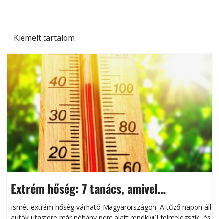
Kiemelt tartalom
Extrém hőség: 7 tanács, amivel
megóvhatjuk autónkat a nyári károktól
Ismét extrém hőség várható Magyarországon. A tűző napon álló
autók utastere már néhány perc alatt rendkívül felmelegszik, és