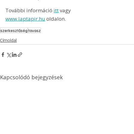
További információ 
itt
 vagy 
www.laptapir.hu
 oldalon.
szerkesztőség
tavasz
Címoldal
Kapcsolódó bejegyzések