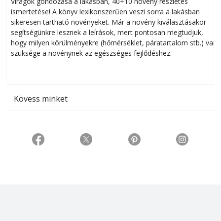
Virágok gondozása a lakásban, 40+10 növény részletes
ismertetése! A könyv lexikonszerűen veszi sorra a lakásban
s
sikeresen tart­ha­tó növényeket. Már a növény kiválasztásakor
h
segítségünkre lesznek a leírások, mert pontosan megtudjuk,
k
hogy milyen körülményekre (hőmérséklet, páratartalom stb.) van
szüksége a növénynek az egészséges fejlődéshez.
t
Kövess minket