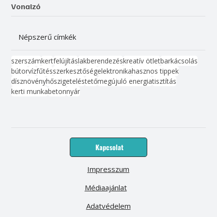
Vonalzó
Népszerű címkék
szerszám
kert
felújítás
lakberendezés
kreatív ötlet
barkácsolás
bútor
víz
fűtés
szerkesztőség
elektronika
hasznos tippek
dísznövény
hőszigetelés
tető
megújuló energia
tisztítás
kerti munka
beton
nyár
Kapcsolat
Impresszum
Médiaajánlat
Adatvédelem