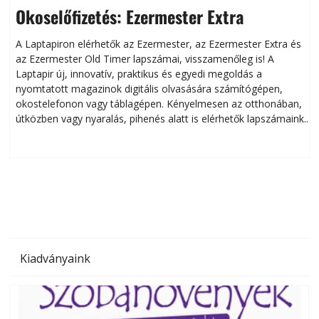
Okoselőfizetés: Ezermester Extra
A Laptapiron elérhetők az Ezermester, az Ezermester Extra és
az Ezermester Old Timer lapszámai, visszamenőleg is! A
Laptapir új, innovatív, praktikus és egyedi megoldás a
L
nyomtatott magazinok digitális olvasására számítógépen,
okostelefonon vagy táblagépen. Kényelmesen az otthonában,
útközben vagy nyaralás, pihenés alatt is elérhetők lapszámaink.
ú
Bárhol, bármikor, akár külföldön élve vagy dolgozva is
B
olvashatók az Ezermester lapszámai. A Laptapir kényelmes
megoldás, mert: – t
Kiadványaink