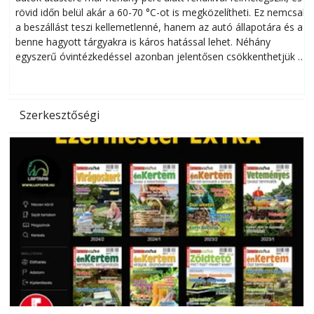
rövid időn belül akár a 60-70 °C-ot is megközelítheti. Ez nemcsak
n
a beszállást teszi kellemetlenné, hanem az autó állapotára és a
benne hagyott tárgyakra is káros hatással lehet. Néhány
egyszerű óvintézkedéssel azonban jelentősen csökkenthetjük a
hőség káros hatásait.
l
Szerkesztőségi