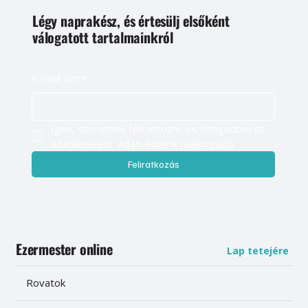
Légy naprakész, és értesülj elsőként
válogatott tartalmainkról
E-mail cím
*
Igen, szeretnék feliratkozni, és elfogadom az 
adatkezelést. 
Adatvédelmi tájékoztató
Feliratkozás
Ezermester online
Lap tetejére
Rovatok