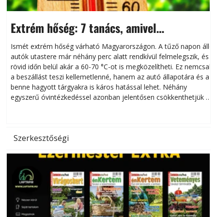
Extrém hőség: 7 tanács, amivel
megóvhatjuk autónkat a nyári károktól
Ismét extrém hőség várható Magyarországon. A tűző napon álló
autók utastere már néhány perc alatt rendkívül felmelegszik, és
rövid időn belül akár a 60-70 °C-ot is megközelítheti. Ez nemcsak
n
a beszállást teszi kellemetlenné, hanem az autó állapotára és a
benne hagyott tárgyakra is káros hatással lehet. Néhány
egyszerű óvintézkedéssel azonban jelentősen csökkenthetjük a
hőség káros hatásait.
l
Szerkesztőségi