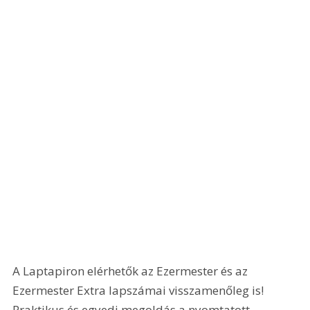
A Laptapiron elérhetők az Ezermester és az 
Ezermester Extra lapszámai visszamenőleg is! 
Praktikus és egyedi megoldás a nyomtatott 