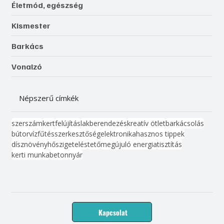
Életmód, egészség
Kismester
Barkács
Vonalzó
Népszerű címkék
szerszám
kert
felújítás
lakberendezés
kreatív ötlet
barkácsolás
bútor
víz
fűtés
szerkesztőség
elektronika
hasznos tippek
dísznövény
hőszigetelés
tető
megújuló energia
tisztítás
kerti munka
beton
nyár
Kapcsolat