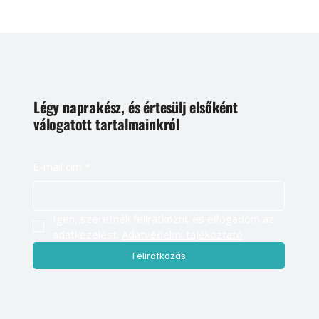
Légy naprakész, és értesülj elsőként
válogatott tartalmainkról
E-mail cím
*
Igen, szeretnék feliratkozni, és elfogadom az 
adatkezelést. 
Adatvédelmi tájékoztató
Feliratkozás