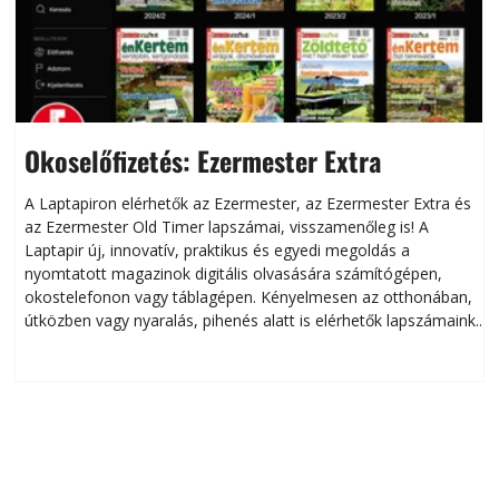
Okoselőfizetés: Ezermester Extra
A Laptapiron elérhetők az Ezermester, az Ezermester Extra és
az Ezermester Old Timer lapszámai, visszamenőleg is! A
Laptapir új, innovatív, praktikus és egyedi megoldás a
L
nyomtatott magazinok digitális olvasására számítógépen,
okostelefonon vagy táblagépen. Kényelmesen az otthonában,
útközben vagy nyaralás, pihenés alatt is elérhetők lapszámaink.
ú
Bárhol, bármikor, akár külföldön élve vagy dolgozva is
B
olvashatók az Ezermester lapszámai. A Laptapir kényelmes
megoldás, mert: – t