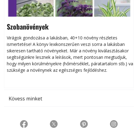
Szobanövények
Virágok gondozása a lakásban, 40+10 növény részletes
ismertetése! A könyv lexikonszerűen veszi sorra a lakásban
s
sikeresen tart­ha­tó növényeket. Már a növény kiválasztásakor
h
segítségünkre lesznek a leírások, mert pontosan megtudjuk,
k
hogy milyen körülményekre (hőmérséklet, páratartalom stb.) van
szüksége a növénynek az egészséges fejlődéshez.
t
Kövess minket