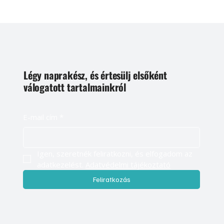
Légy naprakész, és értesülj elsőként
válogatott tartalmainkról
E-mail cím
*
Igen, szeretnék feliratkozni, és elfogadom az 
adatkezelést. 
Adatvédelmi tájékoztató
Feliratkozás