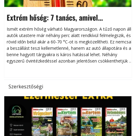
Extrém hőség: 7 tanács, amivel
megóvhatjuk autónkat a nyári károktól
Ismét extrém hőség várható Magyarországon. A tűző napon álló
autók utastere már néhány perc alatt rendkívül felmelegszik, és
rövid időn belül akár a 60-70 °C-ot is megközelítheti. Ez nemcsak
n
a beszállást teszi kellemetlenné, hanem az autó állapotára és a
benne hagyott tárgyakra is káros hatással lehet. Néhány
egyszerű óvintézkedéssel azonban jelentősen csökkenthetjük a
hőség káros hatásait.
l
Szerkesztőségi