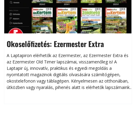
Okoselőfizetés: Ezermester Extra
A Laptapiron elérhetők az Ezermester, az Ezermester Extra és
az Ezermester Old Timer lapszámai, visszamenőleg is! A
Laptapir új, innovatív, praktikus és egyedi megoldás a
L
nyomtatott magazinok digitális olvasására számítógépen,
okostelefonon vagy táblagépen. Kényelmesen az otthonában,
útközben vagy nyaralás, pihenés alatt is elérhetők lapszámaink.
ú
Bárhol, bármikor, akár külföldön élve vagy dolgozva is
B
olvashatók az Ezermester lapszámai. A Laptapir kényelmes
megoldás, mert: – t