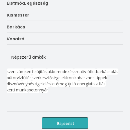
Életmód, egészség
Kismester
Barkács
Vonalzó
Népszerű címkék
szerszám
kert
felújítás
lakberendezés
kreatív ötlet
barkácsolás
bútor
víz
fűtés
szerkesztőség
elektronika
hasznos tippek
dísznövény
hőszigetelés
tető
megújuló energia
tisztítás
kerti munka
beton
nyár
Kapcsolat