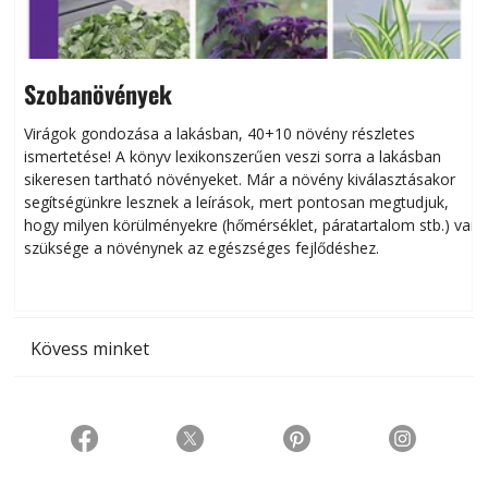
Szobanövények
Virágok gondozása a lakásban, 40+10 növény részletes
ismertetése! A könyv lexikonszerűen veszi sorra a lakásban
s
sikeresen tart­ha­tó növényeket. Már a növény kiválasztásakor
h
segítségünkre lesznek a leírások, mert pontosan megtudjuk,
k
hogy milyen körülményekre (hőmérséklet, páratartalom stb.) van
szüksége a növénynek az egészséges fejlődéshez.
t
Kövess minket