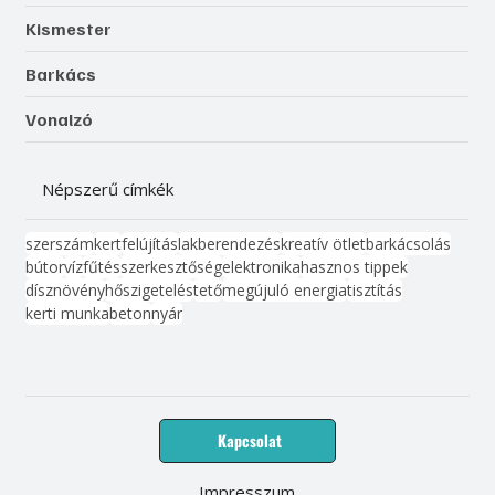
Kismester
Barkács
Vonalzó
Népszerű címkék
szerszám
kert
felújítás
lakberendezés
kreatív ötlet
barkácsolás
bútor
víz
fűtés
szerkesztőség
elektronika
hasznos tippek
dísznövény
hőszigetelés
tető
megújuló energia
tisztítás
kerti munka
beton
nyár
Kapcsolat
Impresszum