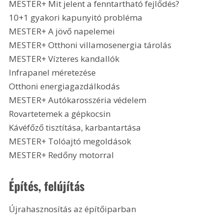
MESTER+ Mit jelent a fenntartható fejlődés?
10+1 gyakori kapunyitó probléma
MESTER+ A jövő napelemei
MESTER+ Otthoni villamosenergia tárolás
MESTER+ Vízteres kandallók
Infrapanel méretezése
Otthoni energiagazdálkodás
MESTER+ Autókarosszéria védelem
Rovartetemek a gépkocsin
Kávéfőző tisztítása, karbantartása
MESTER+ Tolóajtó megoldások
MESTER+ Redőny motorral 
Építés, felújítás
Újrahasznosítás az építőiparban