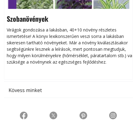
Szobanövények
Virágok gondozása a lakásban, 40+10 növény részletes
ismertetése! A könyv lexikonszerűen veszi sorra a lakásban
s
sikeresen tart­ha­tó növényeket. Már a növény kiválasztásakor
h
segítségünkre lesznek a leírások, mert pontosan megtudjuk,
k
hogy milyen körülményekre (hőmérséklet, páratartalom stb.) van
szüksége a növénynek az egészséges fejlődéshez.
t
Kövess minket