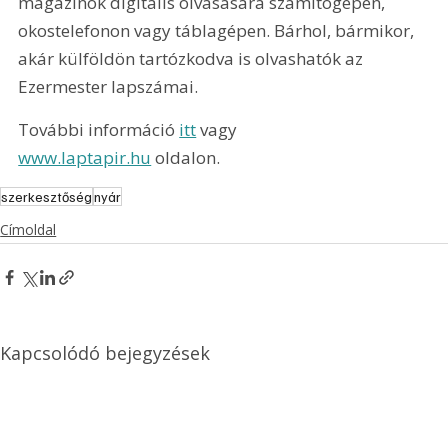
magazinok digitális olvasására számítógépen, 
okostelefonon vagy táblagépen. Bárhol, bármikor, 
akár külföldön tartózkodva is olvashatók az 
Ezermester lapszámai.
További információ 
itt
 vagy 
www.laptapir.hu
 oldalon.
szerkesztőség
nyár
Címoldal
Kapcsolódó bejegyzések