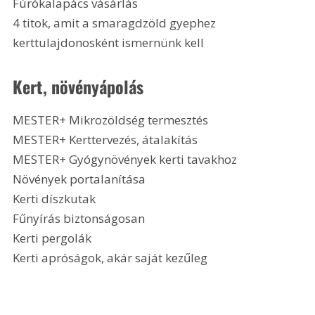
Fúrókalapács vásárlás
4 titok, amit a smaragdzöld gyephez 
kerttulajdonosként ismernünk kell 
Kert, növényápolás
MESTER+ Mikrozöldség termesztés
MESTER+ Kerttervezés, átalakítás
MESTER+ Gyógynövények kerti tavakhoz
Növények portalanítása
Kerti díszkutak
Fűnyírás biztonságosan
Kerti pergolák
Kerti apróságok, akár saját kezűleg 