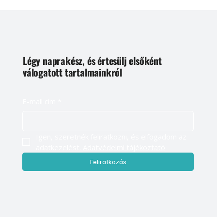
Légy naprakész, és értesülj elsőként
válogatott tartalmainkról
E-mail cím
*
Igen, szeretnék feliratkozni, és elfogadom az 
adatkezelést. 
Adatvédelmi tájékoztató
Feliratkozás