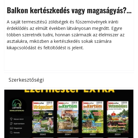
Balkon kertészkedés vagy magaságyás?
Helytakarékos kertészkedés
A saját termesztésű zöldségek és fűszernövények iránti
érdeklődés az elmúlt években látványosan megnőtt. Egyre
többen szeretnék tudni, honnan származik az élelmiszer az
l
asztalukra, miközben a kertészkedés sokak számára
kikapcsolódást és feltöltődést is jelent.
é
d
Szerkesztőségi