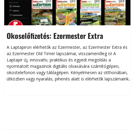
Okoselőfizetés: Ezermester Extra
A Laptapiron elérhetők az Ezermester, az Ezermester Extra és
az Ezermester Old Timer lapszámai, visszamenőleg is! A
Laptapir új, innovatív, praktikus és egyedi megoldás a
L
nyomtatott magazinok digitális olvasására számítógépen,
okostelefonon vagy táblagépen. Kényelmesen az otthonában,
útközben vagy nyaralás, pihenés alatt is elérhetők lapszámaink.
ú
Bárhol, bármikor, akár külföldön élve vagy dolgozva is
B
olvashatók az Ezermester lapszámai. A Laptapir kényelmes
megoldás, mert: – t