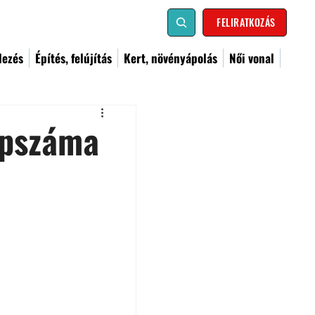
FELIRATKOZÁS
dezés
Építés, felújítás
Kert, növényápolás
Női vonal
apszáma