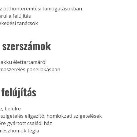
az otthonteremtési támogatásokban
ül a felújítás
ekedési tanácsok 
 szerszámok
akku élettartamáról
maszerelés panellakásban 
 felújítás
e, belülre
igetelés eligazító: homlokzati szigetelések
e gyártott családi ház
mészhomok tégla 