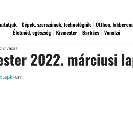
utatjuk
Gépek, szerszámok, technológiák
Otthon, lakberen
Életmód, egészség
Kismester
Barkács
Vonalzó
c olvasás
ster 2022. márciusi l
ptapir
-on!