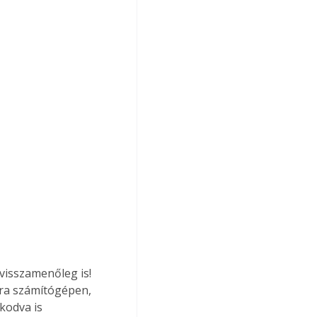
visszamenőleg is! 
ára számítógépen, 
kodva is 