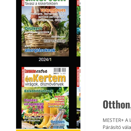
Otthon
MESTER+ A la
Párásító vál