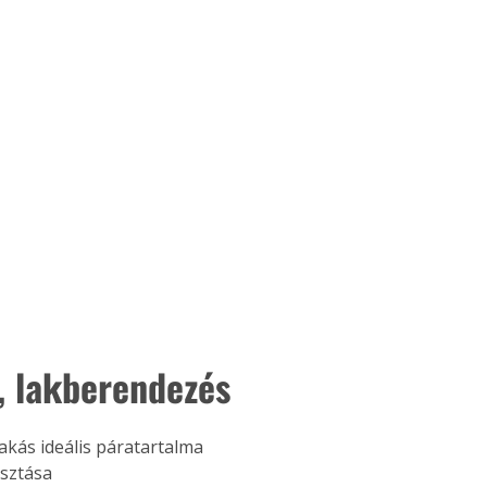
, lakberendezés
kás ideális páratartalma
asztása