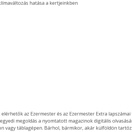
ímaváltozás hatása a kertjeinkben 
. A
megoldás,
 elérhetők az Ezermester és az Ezermester Extra lapszámai 
 egyedi megoldás a nyomtatott magazinok digitális olvasás
n vagy táblagépen. Bárhol, bármikor, akár külföldön tartóz