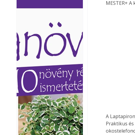
MESTER+ A kl
Ezermester lapszámai. A
Ezermester lapszámai
Laptapir kényelmes megoldás,
Laptapir kényelmes 
mert: – t
mert: – t
A Laptapiron
Praktikus és
okostelefono