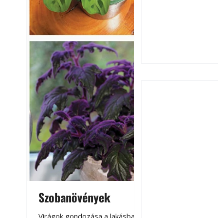
Ezermester 2026.
Szobanövények
Virágoskert: k
teraszon, laká
Virágok gondozása a lakásban,