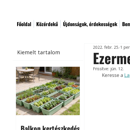
Főoldal
Közérdekű
Újdonságok, érdekességek
Bem
2022. febr. 25.
1 per
Ezerme
Kiemelt tartalom
Frissítve:
jún. 12.
Keresse a 
La
Balkon kertészkedés