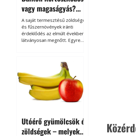
vagy magaságyás?
Helytakarékos
A saját termesztésű zöldségek
kertészkedés
és fűszernövények iránti
érdeklődés az elmúlt években
látványosan megnőtt. Egyre
többen szeretnék tudni, honnan
származik az élelmiszer az
asztalukra, miközben a
kertészkedés sokak számára
kikapcsolódást és feltöltődést
is jelent.
Utóérő gyümölcsök és
Közérd
zöldségek – melyek