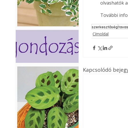
olvashatók a
További info
szerkesztőség
tava
Címoldal
Kapcsolódó bejeg