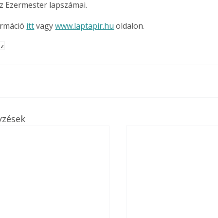
z Ezermester lapszámai.
rmáció 
itt
 vagy 
www.laptapir.hu
 oldalon.
sz
yzések