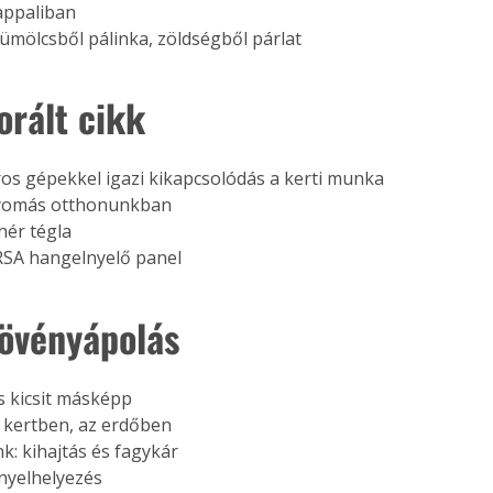
nappaliban
ölcsből pálinka, zöldségből párlat 
orált cikk
Együtt jobban megéri!
Bővebb információ itt!
k az
Együtt jobban megéri! A
mester
könyvek tetszőleges
s gépekkel igazi kikapcsolódás a kerti munka
er Old
párosítással kedvezményes
nyomás otthonunkban
áron, 0 Ft postaköltséggel
ér tégla
ptapir új,
megrendelhetők!
RSA hangelnyelő panel 
és egyedi
tt
növényápolás
lvasására
elefonon
nyelmesen
ben vagy
 kicsit másképp
t is
 kertben, az erdőben
. Bárhol,
k: kihajtás és fagykár
ön élve
nyelhelyezés
ashatók az