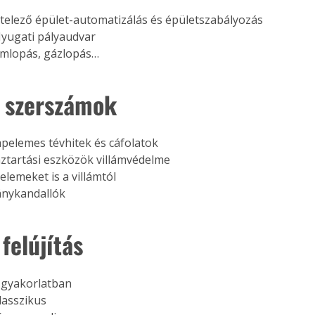
elező épület-automatizálás és épületszabályozás
 Nyugati pályaudvar
amlopás, gázlopás… 
 szerszámok
elemes tévhitek és cáfolatok
tartási eszközök villámvédelme
elemeket is a villámtól
ánykandallók 
 felújítás
 gyakorlatban
lasszikus