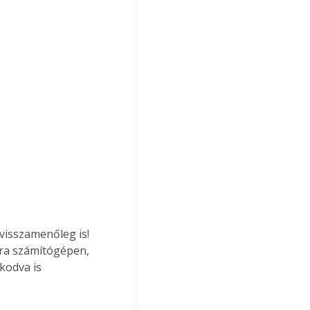
visszamenőleg is! 
ára számítógépen, 
kodva is 