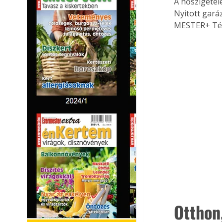
A hőszigetel
Nyitott garáz
MESTER+ Tér
Otthon