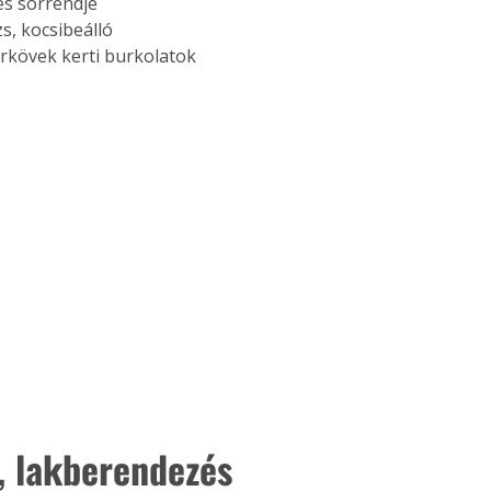
és sorrendje
s, kocsibeálló
kövek kerti burkolatok 
, lakberendezés