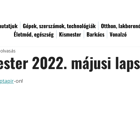
utatjuk
Gépek, szerszámok, technológiák
Otthon, lakberen
Életmód, egészség
Kismester
Barkács
Vonalzó
 olvasás
ster 2022. májusi lap
ptapir
-on!