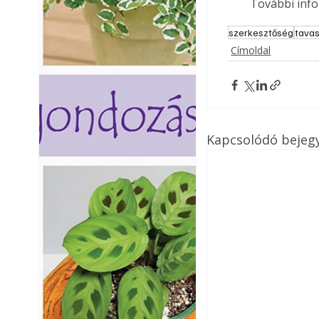
További info
szerkesztőség
tava
Címoldal
Kapcsolódó bejeg