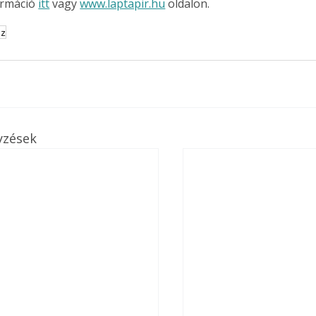
rmáció 
itt
 vagy 
www.laptapir.hu
 oldalon.
sz
yzések