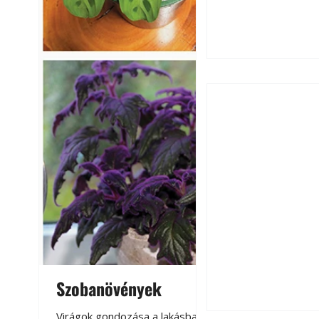
Ezermester 2026.
Szobanövények
Virágoskert: k
teraszon, laká
Virágok gondozása a lakásban,