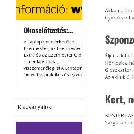
Akkumulátor
Gyerekszoba 
Okoselőfizetés:
Okoselőfizetés
Szponz
Ezermester Extra
A Laptapiron elérhetők az
A Laptapiron elérhető
Ezermester, az Ezermester
Ezermester, az Ezer
Extra és az Ezermester Old
Extra és az Ezermest
Éljen a lehe
Timer lapszámai,
Timer lapszámai,
Hőhidak a h
visszamenőleg is! A Laptapir új,
visszamenőleg is! A La
Gipszkarton 
innovatív, praktikus és egyedi
innovatív, praktikus 
Az akkuk új 
megoldás a nyomtatott
megoldás a nyomtato
magazinok digitális olvasására
magazinok digitális o
számítógépen, okostelefonon
számítógépen, okost
Kert, 
vagy táblagépen. Kényelmesen
vagy táblagépen. Ké
Kiadványaink
az otthonában, útközben vagy
az otthonában, útköz
nyaralás, pihenés alatt is
nyaralás, pihenés alat
MESTER+ Az a
elérhetők lapszámaink. Bárhol,
elérhetők lapszámaink
Sárga lap: s
bármikor, akár külföldön élve
bármikor, akár külföld
vagy dolgozva is olvashatók az
vagy dolgozva is olv