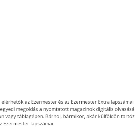
. A
megoldás,
 elérhetők az Ezermester és az Ezermester Extra lapszámai 
 egyedi megoldás a nyomtatott magazinok digitális olvasás
n vagy táblagépen. Bárhol, bármikor, akár külföldön tartóz
z Ezermester lapszámai.