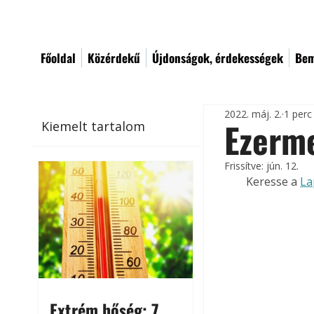
Főoldal
Közérdekű
Újdonságok, érdekességek
Bem
2022. máj. 2.
1 perc
Ezerme
Kiemelt tartalom
Frissítve:
jún. 12.
Keresse a 
La
Extrém hőség: 7