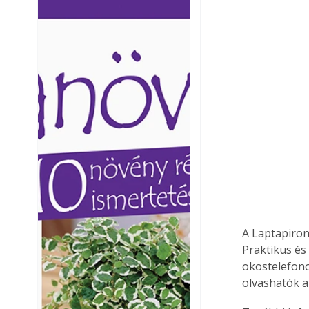
Ezermester lapszámai. A
Ezermester lapszámai
Laptapir kényelmes megoldás,
Laptapir kényelmes 
mert: – t
mert: – t
A Laptapiron
Praktikus és
okostelefono
olvashatók a