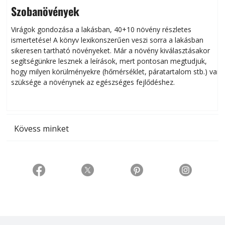
Szobanövények
Virágok gondozása a lakásban, 40+10 növény részletes
ismertetése! A könyv lexikonszerűen veszi sorra a lakásban
s
sikeresen tart­ha­tó növényeket. Már a növény kiválasztásakor
h
segítségünkre lesznek a leírások, mert pontosan megtudjuk,
k
hogy milyen körülményekre (hőmérséklet, páratartalom stb.) van
szüksége a növénynek az egészséges fejlődéshez.
t
Kövess minket