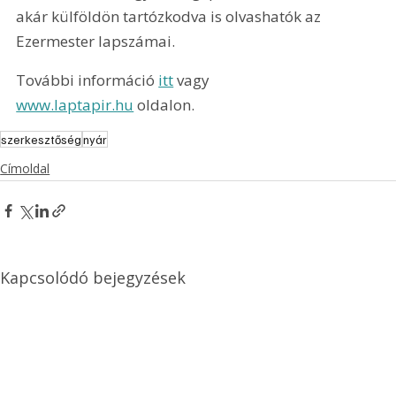
akár külföldön tartózkodva is olvashatók az 
Ezermester lapszámai.
További információ 
itt
 vagy 
www.laptapir.hu
 oldalon.
szerkesztőség
nyár
Címoldal
Kapcsolódó bejegyzések