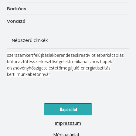
Barkács
Vonalzó
Népszerű címkék
szerszám
kert
felújítás
lakberendezés
kreatív ötlet
barkácsolás
bútor
víz
fűtés
szerkesztőség
elektronika
hasznos tippek
dísznövény
hőszigetelés
tető
megújuló energia
tisztítás
kerti munka
beton
nyár
Kapcsolat
Impresszum
Médiaajánlat