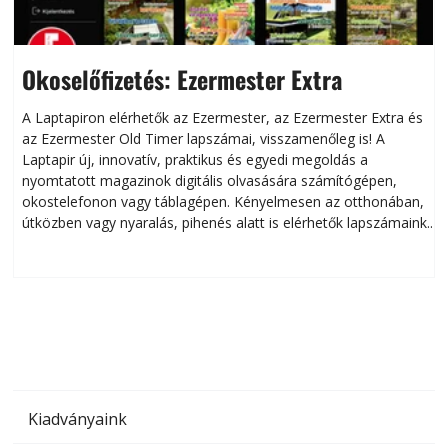
Okoselőfizetés: Ezermester Extra
A Laptapiron elérhetők az Ezermester, az Ezermester Extra és
az Ezermester Old Timer lapszámai, visszamenőleg is! A
Laptapir új, innovatív, praktikus és egyedi megoldás a
L
nyomtatott magazinok digitális olvasására számítógépen,
okostelefonon vagy táblagépen. Kényelmesen az otthonában,
útközben vagy nyaralás, pihenés alatt is elérhetők lapszámaink.
ú
Bárhol, bármikor, akár külföldön élve vagy dolgozva is
B
olvashatók az Ezermester lapszámai. A Laptapir kényelmes
megoldás, mert: – t
Kiadványaink