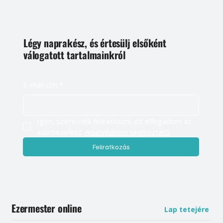
Légy naprakész, és értesülj elsőként
válogatott tartalmainkról
E-mail cím
*
Igen, szeretnék feliratkozni, és elfogadom az 
adatkezelést. 
Adatvédelmi tájékoztató
Feliratkozás
Ezermester online
Lap tetejére