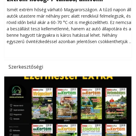
megóvhatjuk autónkat a nyári károktól
Ismét extrém hőség várható Magyarországon. A tűző napon álló
autók utastere már néhány perc alatt rendkívül felmelegszik, és
rövid időn belül akár a 60-70 °C-ot is megközelítheti. Ez nemcsak
n
a beszállást teszi kellemetlenné, hanem az autó állapotára és a
benne hagyott tárgyakra is káros hatással lehet. Néhány
egyszerű óvintézkedéssel azonban jelentősen csökkenthetjük a
hőség káros hatásait.
l
Szerkesztőségi