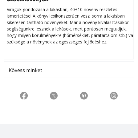
Virágok gondozása a lakásban, 40+10 növény részletes
ismertetése! A könyv lexikonszerűen veszi sorra a lakásban
s
sikeresen tart­ha­tó növényeket. Már a növény kiválasztásakor
h
segítségünkre lesznek a leírások, mert pontosan megtudjuk,
k
hogy milyen körülményekre (hőmérséklet, páratartalom stb.) van
szüksége a növénynek az egészséges fejlődéshez.
t
Kövess minket