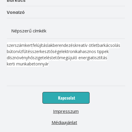
Vonalzó
Népszerű címkék
szerszám
kert
felújítás
lakberendezés
kreatív ötlet
barkácsolás
bútor
víz
fűtés
szerkesztőség
elektronika
hasznos tippek
dísznövény
hőszigetelés
tető
megújuló energia
tisztítás
kerti munka
beton
nyár
Kapcsolat
Impresszum
Médiaajánlat