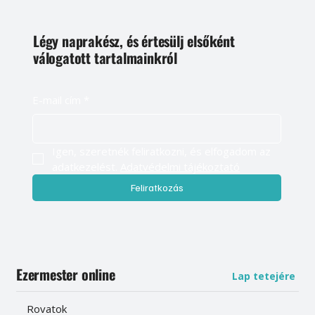
Légy naprakész, és értesülj elsőként
válogatott tartalmainkról
E-mail cím
*
Igen, szeretnék feliratkozni, és elfogadom az 
adatkezelést. 
Adatvédelmi tájékoztató
Feliratkozás
Ezermester online
Lap tetejére
Rovatok