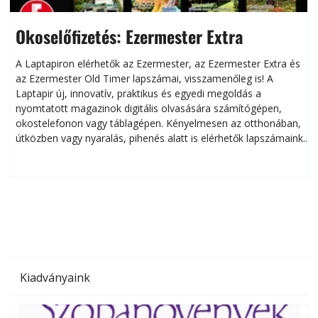
Okoselőfizetés: Ezermester Extra
A Laptapiron elérhetők az Ezermester, az Ezermester Extra és
az Ezermester Old Timer lapszámai, visszamenőleg is! A
Laptapir új, innovatív, praktikus és egyedi megoldás a
L
nyomtatott magazinok digitális olvasására számítógépen,
okostelefonon vagy táblagépen. Kényelmesen az otthonában,
útközben vagy nyaralás, pihenés alatt is elérhetők lapszámaink.
ú
Bárhol, bármikor, akár külföldön élve vagy dolgozva is
B
olvashatók az Ezermester lapszámai. A Laptapir kényelmes
megoldás, mert: – t
Kiadványaink