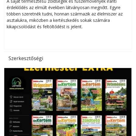
Helytakarékos kertészkedés
A saját termesztésű zöldségek és fűszernövények iránti
érdeklődés az elmúlt években látványosan megnőtt. Egyre
többen szeretnék tudni, honnan származik az élelmiszer az
l
asztalukra, miközben a kertészkedés sokak számára
kikapcsolódást és feltöltődést is jelent.
é
d
Szerkesztőségi