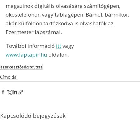
magazinok digitális olvasására számítógépen, 
okostelefonon vagy táblagépen. Bárhol, bármikor, 
akár külföldön tartózkodva is olvashatók az 
Ezermester lapszámai.
További információ 
itt
 vagy 
www.laptapir.hu
 oldalon.
szerkesztőség
tavasz
Címoldal
Kapcsolódó bejegyzések