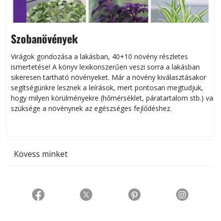
Szobanövények
Virágok gondozása a lakásban, 40+10 növény részletes
ismertetése! A könyv lexikonszerűen veszi sorra a lakásban
s
sikeresen tart­ha­tó növényeket. Már a növény kiválasztásakor
h
segítségünkre lesznek a leírások, mert pontosan megtudjuk,
k
hogy milyen körülményekre (hőmérséklet, páratartalom stb.) van
szüksége a növénynek az egészséges fejlődéshez.
t
Kövess minket