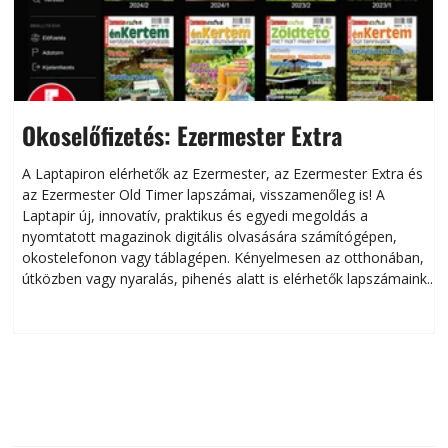
Okoselőfizetés: Ezermester Extra
A Laptapiron elérhetők az Ezermester, az Ezermester Extra és
az Ezermester Old Timer lapszámai, visszamenőleg is! A
Laptapir új, innovatív, praktikus és egyedi megoldás a
L
nyomtatott magazinok digitális olvasására számítógépen,
okostelefonon vagy táblagépen. Kényelmesen az otthonában,
útközben vagy nyaralás, pihenés alatt is elérhetők lapszámaink.
ú
Bárhol, bármikor, akár külföldön élve vagy dolgozva is
B
olvashatók az Ezermester lapszámai. A Laptapir kényelmes
megoldás, mert: – t