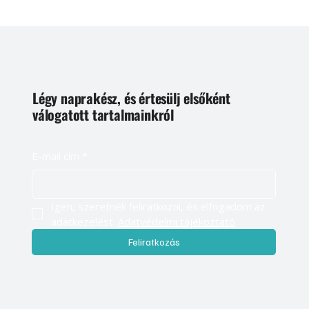
Légy naprakész, és értesülj elsőként
válogatott tartalmainkról
E-mail cím
*
Igen, szeretnék feliratkozni, és elfogadom az 
adatkezelést. 
Adatvédelmi tájékoztató
Feliratkozás