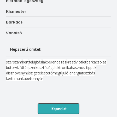
Életmód, egészség
Kismester
Barkács
Vonalzó
Népszerű címkék
szerszám
kert
felújítás
lakberendezés
kreatív ötlet
barkácsolás
bútor
víz
fűtés
szerkesztőség
elektronika
hasznos tippek
dísznövény
hőszigetelés
tető
megújuló energia
tisztítás
kerti munka
beton
nyár
Kapcsolat