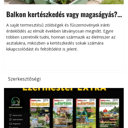
Balkon kertészkedés vagy magaságyás?
Helytakarékos kertészkedés
A saját termesztésű zöldségek és fűszernövények iránti
érdeklődés az elmúlt években látványosan megnőtt. Egyre
többen szeretnék tudni, honnan származik az élelmiszer az
l
asztalukra, miközben a kertészkedés sokak számára
kikapcsolódást és feltöltődést is jelent.
é
d
Szerkesztőségi