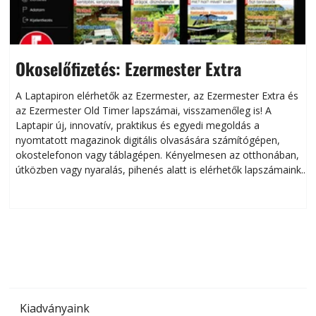
Okoselőfizetés: Ezermester Extra
A Laptapiron elérhetők az Ezermester, az Ezermester Extra és
az Ezermester Old Timer lapszámai, visszamenőleg is! A
Laptapir új, innovatív, praktikus és egyedi megoldás a
L
nyomtatott magazinok digitális olvasására számítógépen,
okostelefonon vagy táblagépen. Kényelmesen az otthonában,
útközben vagy nyaralás, pihenés alatt is elérhetők lapszámaink.
ú
Bárhol, bármikor, akár külföldön élve vagy dolgozva is
B
olvashatók az Ezermester lapszámai. A Laptapir kényelmes
megoldás, mert: – t
Kiadványaink