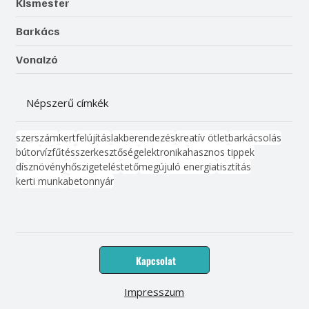
Kismester
Barkács
Vonalzó
Népszerű címkék
szerszám
kert
felújítás
lakberendezés
kreatív ötlet
barkácsolás
bútor
víz
fűtés
szerkesztőség
elektronika
hasznos tippek
dísznövény
hőszigetelés
tető
megújuló energia
tisztítás
kerti munka
beton
nyár
Kapcsolat
Impresszum