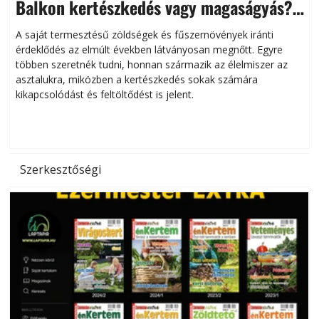
Balkon kertészkedés vagy magaságyás?
Helytakarékos kertészkedés
A saját termesztésű zöldségek és fűszernövények iránti
érdeklődés az elmúlt években látványosan megnőtt. Egyre
többen szeretnék tudni, honnan származik az élelmiszer az
l
asztalukra, miközben a kertészkedés sokak számára
kikapcsolódást és feltöltődést is jelent.
é
d
Szerkesztőségi