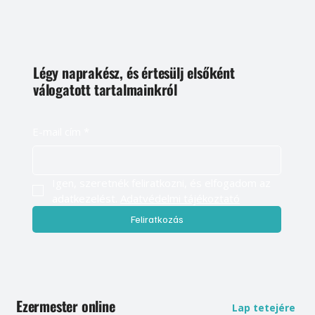
Légy naprakész, és értesülj elsőként
válogatott tartalmainkról
E-mail cím
*
Igen, szeretnék feliratkozni, és elfogadom az 
adatkezelést. 
Adatvédelmi tájékoztató
Feliratkozás
Ezermester online
Lap tetejére