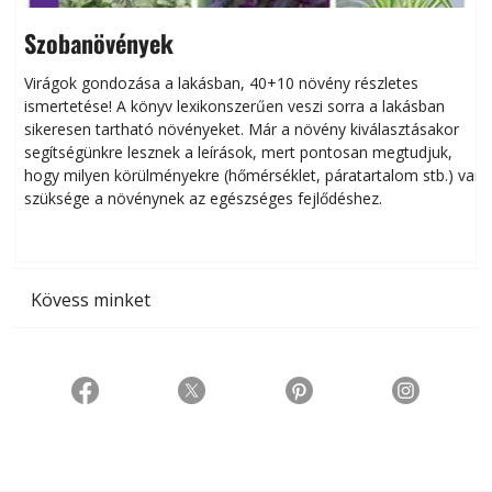
Szobanövények
Virágok gondozása a lakásban, 40+10 növény részletes
ismertetése! A könyv lexikonszerűen veszi sorra a lakásban
s
sikeresen tart­ha­tó növényeket. Már a növény kiválasztásakor
h
segítségünkre lesznek a leírások, mert pontosan megtudjuk,
k
hogy milyen körülményekre (hőmérséklet, páratartalom stb.) van
szüksége a növénynek az egészséges fejlődéshez.
t
Kövess minket