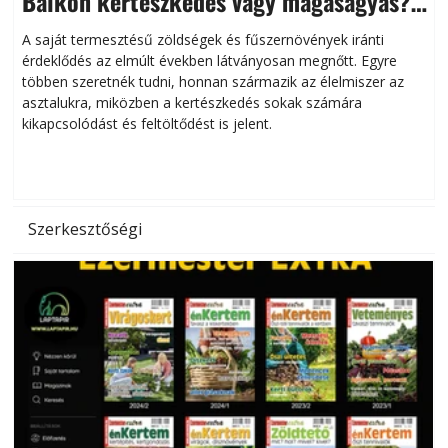
Balkon kertészkedés vagy magaságyás?
Helytakarékos kertészkedés
A saját termesztésű zöldségek és fűszernövények iránti
érdeklődés az elmúlt években látványosan megnőtt. Egyre
többen szeretnék tudni, honnan származik az élelmiszer az
l
asztalukra, miközben a kertészkedés sokak számára
kikapcsolódást és feltöltődést is jelent.
é
d
Szerkesztőségi