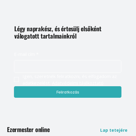
Légy naprakész, és értesülj elsőként
válogatott tartalmainkról
E-mail cím
*
Igen, szeretnék feliratkozni, és elfogadom az 
adatkezelést. 
Adatvédelmi tájékoztató
Feliratkozás
Ezermester online
Lap tetejére