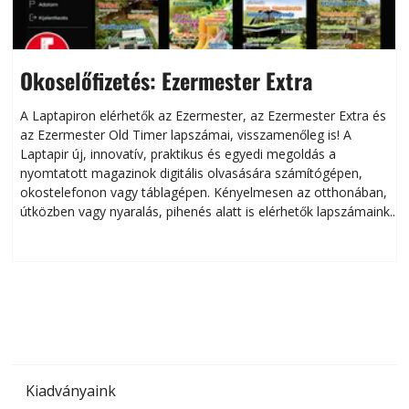
Okoselőfizetés: Ezermester Extra
A Laptapiron elérhetők az Ezermester, az Ezermester Extra és
az Ezermester Old Timer lapszámai, visszamenőleg is! A
Laptapir új, innovatív, praktikus és egyedi megoldás a
L
nyomtatott magazinok digitális olvasására számítógépen,
okostelefonon vagy táblagépen. Kényelmesen az otthonában,
útközben vagy nyaralás, pihenés alatt is elérhetők lapszámaink.
ú
Bárhol, bármikor, akár külföldön élve vagy dolgozva is
B
olvashatók az Ezermester lapszámai. A Laptapir kényelmes
megoldás, mert: – t
Kiadványaink