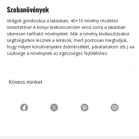
Szobanövények
Virágok gondozása a lakásban, 40+10 növény részletes
ismertetése! A könyv lexikonszerűen veszi sorra a lakásban
s
sikeresen tart­ha­tó növényeket. Már a növény kiválasztásakor
h
segítségünkre lesznek a leírások, mert pontosan megtudjuk,
k
hogy milyen körülményekre (hőmérséklet, páratartalom stb.) van
szüksége a növénynek az egészséges fejlődéshez.
t
Kövess minket