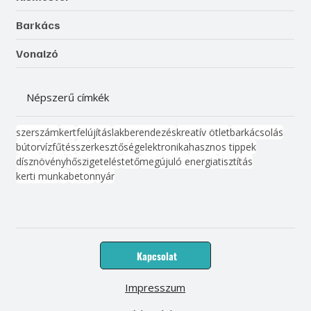
Barkács
Vonalzó
Népszerű címkék
szerszám
kert
felújítás
lakberendezés
kreatív ötlet
barkácsolás
bútor
víz
fűtés
szerkesztőség
elektronika
hasznos tippek
dísznövény
hőszigetelés
tető
megújuló energia
tisztítás
kerti munka
beton
nyár
Kapcsolat
Impresszum