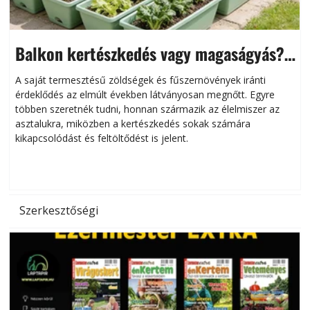
Balkon kertészkedés vagy magaságyás?
Helytakarékos kertészkedés
A saját termesztésű zöldségek és fűszernövények iránti
érdeklődés az elmúlt években látványosan megnőtt. Egyre
többen szeretnék tudni, honnan származik az élelmiszer az
l
asztalukra, miközben a kertészkedés sokak számára
kikapcsolódást és feltöltődést is jelent.
é
d
Szerkesztőségi