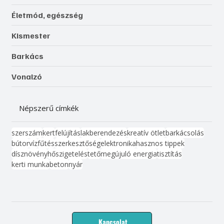
Életmód, egészség
Kismester
Barkács
Vonalzó
Népszerű címkék
szerszám
kert
felújítás
lakberendezés
kreatív ötlet
barkácsolás
bútor
víz
fűtés
szerkesztőség
elektronika
hasznos tippek
dísznövény
hőszigetelés
tető
megújuló energia
tisztítás
kerti munka
beton
nyár
Kapcsolat