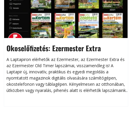
Okoselőfizetés: Ezermester Extra
A Laptapiron elérhetők az Ezermester, az Ezermester Extra és
az Ezermester Old Timer lapszámai, visszamenőleg is! A
Laptapir új, innovatív, praktikus és egyedi megoldás a
L
nyomtatott magazinok digitális olvasására számítógépen,
okostelefonon vagy táblagépen. Kényelmesen az otthonában,
útközben vagy nyaralás, pihenés alatt is elérhetők lapszámaink.
ú
Bárhol, bármikor, akár külföldön élve vagy dolgozva is
B
olvashatók az Ezermester lapszámai. A Laptapir kényelmes
megoldás, mert: – t