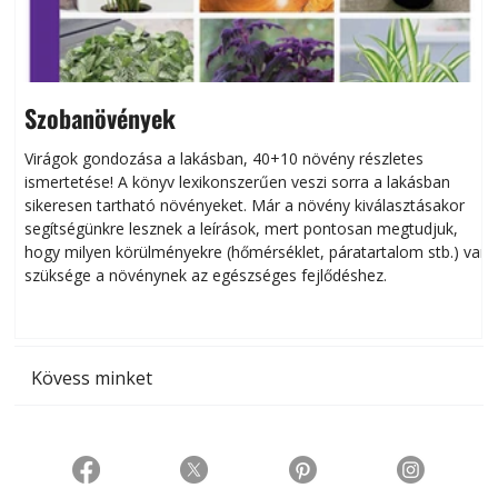
Szobanövények
Virágok gondozása a lakásban, 40+10 növény részletes
ismertetése! A könyv lexikonszerűen veszi sorra a lakásban
s
sikeresen tart­ha­tó növényeket. Már a növény kiválasztásakor
h
segítségünkre lesznek a leírások, mert pontosan megtudjuk,
k
hogy milyen körülményekre (hőmérséklet, páratartalom stb.) van
szüksége a növénynek az egészséges fejlődéshez.
t
Kövess minket