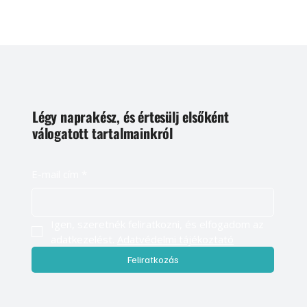
Légy naprakész, és értesülj elsőként
válogatott tartalmainkról
E-mail cím
*
Igen, szeretnék feliratkozni, és elfogadom az 
adatkezelést. 
Adatvédelmi tájékoztató
Feliratkozás