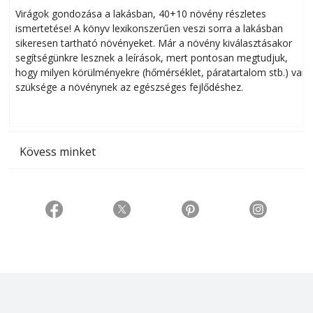
Virágok gondozása a lakásban, 40+10 növény részletes
ismertetése! A könyv lexikonszerűen veszi sorra a lakásban
s
sikeresen tart­ha­tó növényeket. Már a növény kiválasztásakor
h
segítségünkre lesznek a leírások, mert pontosan megtudjuk,
k
hogy milyen körülményekre (hőmérséklet, páratartalom stb.) van
szüksége a növénynek az egészséges fejlődéshez.
t
Kövess minket