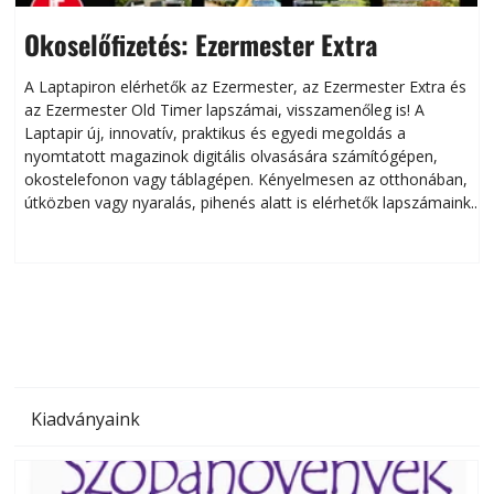
Okoselőfizetés: Ezermester Extra
A Laptapiron elérhetők az Ezermester, az Ezermester Extra és
az Ezermester Old Timer lapszámai, visszamenőleg is! A
Laptapir új, innovatív, praktikus és egyedi megoldás a
L
nyomtatott magazinok digitális olvasására számítógépen,
okostelefonon vagy táblagépen. Kényelmesen az otthonában,
útközben vagy nyaralás, pihenés alatt is elérhetők lapszámaink.
ú
Bárhol, bármikor, akár külföldön élve vagy dolgozva is
B
olvashatók az Ezermester lapszámai. A Laptapir kényelmes
megoldás, mert: – t
Kiadványaink