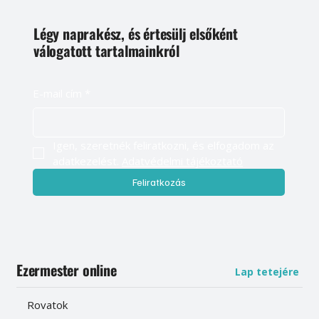
Légy naprakész, és értesülj elsőként
válogatott tartalmainkról
E-mail cím
*
Igen, szeretnék feliratkozni, és elfogadom az 
adatkezelést. 
Adatvédelmi tájékoztató
Feliratkozás
Ezermester online
Lap tetejére
Rovatok