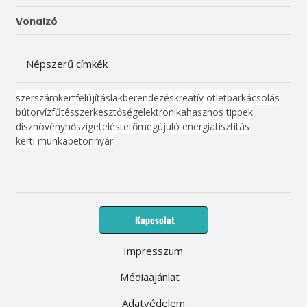
Vonalzó
Népszerű címkék
szerszám
kert
felújítás
lakberendezés
kreatív ötlet
barkácsolás
bútor
víz
fűtés
szerkesztőség
elektronika
hasznos tippek
dísznövény
hőszigetelés
tető
megújuló energia
tisztítás
kerti munka
beton
nyár
Kapcsolat
Impresszum
Médiaajánlat
Adatvédelem