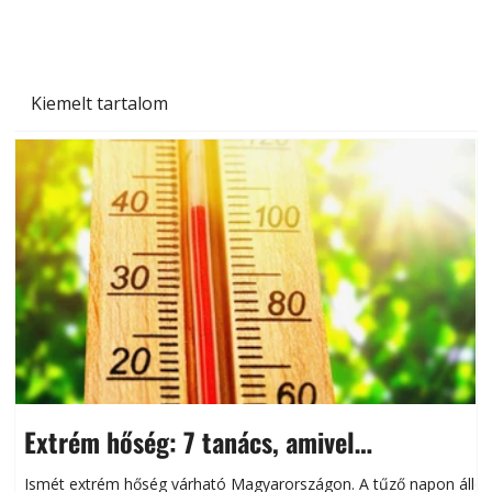
Kiemelt tartalom
Extrém hőség: 7 tanács, amivel
megóvhatjuk autónkat a nyári károktól
Ismét extrém hőség várható Magyarországon. A tűző napon álló