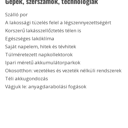
Gépek, szerszámok, technológiák
Szálló por
A lakossági tüzelés felel a légszennyezettségért
Korszerű lakásszellőztetés télen is
Egészséges lakóklíma
Saját napelem, hitek és tévhitek
Túlméretezett napkollektorok
Ipari méretű akkumulátorparkok
Okosotthon: vezetékes és vezeték nélküli rendszerek
Téli akkugondozás
Vágjuk le: anyagdarabolási fogások 