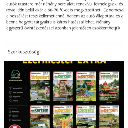
autók utastere már néhány perc alatt rendkívül felmelegszik, és
rövid időn belül akár a 60-70 °C-ot is megközelítheti. Ez nemcsak
n
a beszállást teszi kellemetlenné, hanem az autó állapotára és a
benne hagyott tárgyakra is káros hatással lehet. Néhány
egyszerű óvintézkedéssel azonban jelentősen csökkenthetjük a
hőség káros hatásait.
l
Szerkesztőségi