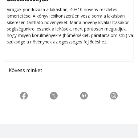
Virágok gondozása a lakásban, 40+10 növény részletes
ismertetése! A könyv lexikonszerűen veszi sorra a lakásban
s
sikeresen tart­ha­tó növényeket. Már a növény kiválasztásakor
h
segítségünkre lesznek a leírások, mert pontosan megtudjuk,
k
hogy milyen körülményekre (hőmérséklet, páratartalom stb.) van
szüksége a növénynek az egészséges fejlődéshez.
t
Kövess minket