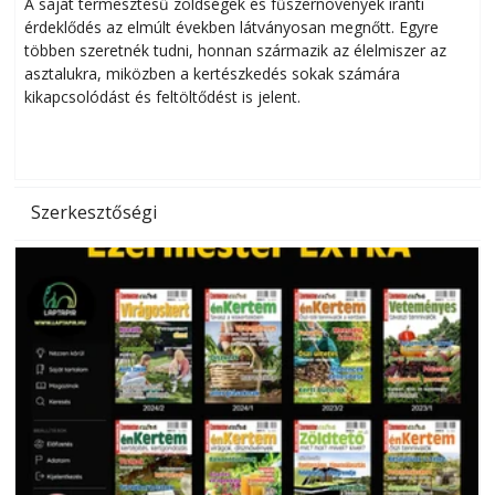
Helytakarékos kertészkedés
A saját termesztésű zöldségek és fűszernövények iránti
érdeklődés az elmúlt években látványosan megnőtt. Egyre
többen szeretnék tudni, honnan származik az élelmiszer az
l
asztalukra, miközben a kertészkedés sokak számára
kikapcsolódást és feltöltődést is jelent.
é
d
Szerkesztőségi