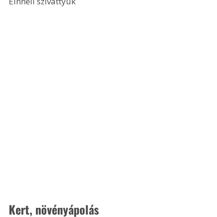
Einhell szivattyúk 
Kert, növényápolás