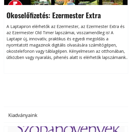
Okoselőfizetés: Ezermester Extra
A Laptapiron elérhetők az Ezermester, az Ezermester Extra és
az Ezermester Old Timer lapszámai, visszamenőleg is! A
Laptapir új, innovatív, praktikus és egyedi megoldás a
L
nyomtatott magazinok digitális olvasására számítógépen,
okostelefonon vagy táblagépen. Kényelmesen az otthonában,
útközben vagy nyaralás, pihenés alatt is elérhetők lapszámaink.
ú
Bárhol, bármikor, akár külföldön élve vagy dolgozva is
B
olvashatók az Ezermester lapszámai. A Laptapir kényelmes
megoldás, mert: – t
Kiadványaink