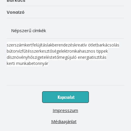
Vonalzó
Népszerű címkék
szerszám
kert
felújítás
lakberendezés
kreatív ötlet
barkácsolás
bútor
víz
fűtés
szerkesztőség
elektronika
hasznos tippek
dísznövény
hőszigetelés
tető
megújuló energia
tisztítás
kerti munka
beton
nyár
Kapcsolat
Impresszum
Médiaajánlat