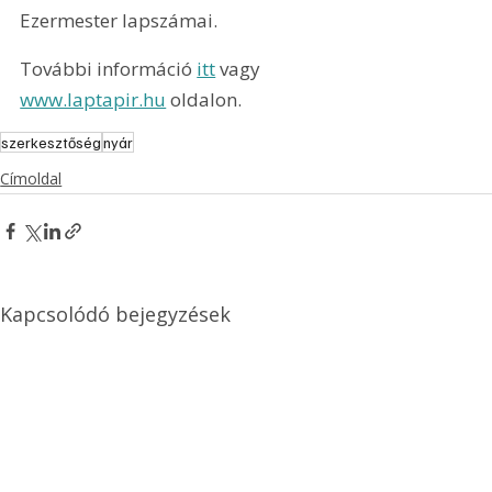
Ezermester lapszámai.
További információ 
itt
 vagy 
www.laptapir.hu
 oldalon.
szerkesztőség
nyár
Címoldal
Kapcsolódó bejegyzések