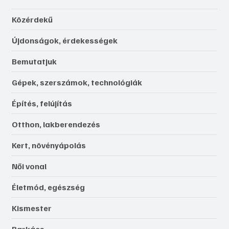
Közérdekű
Újdonságok, érdekességek
Bemutatjuk
Gépek, szerszámok, technológiák
Építés, felújítás
Otthon, lakberendezés
Kert, növényápolás
Női vonal
Életmód, egészség
Kismester
Barkács