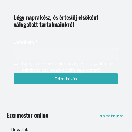
Légy naprakész, és értesülj elsőként
válogatott tartalmainkról
E-mail cím
*
Igen, szeretnék feliratkozni, és elfogadom az 
adatkezelést. 
Adatvédelmi tájékoztató
Feliratkozás
Ezermester online
Lap tetejére
Rovatok