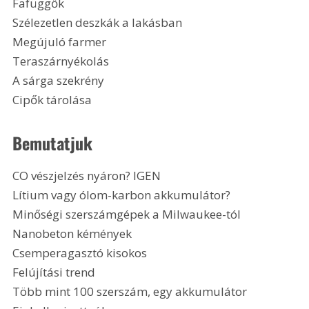
Fafüggők
Szélezetlen deszkák a lakásban
Megújuló farmer
Teraszárnyékolás
A sárga szekrény
Cipők tárolása 
Bemutatjuk
CO vészjelzés nyáron? IGEN
Lítium vagy ólom-karbon akkumulátor?
Minőségi szerszámgépek a Milwaukee-tól
Nanobeton kémények
Csemperagasztó kisokos
Felújítási trend
Több mint 100 szerszám, egy akkumulátor