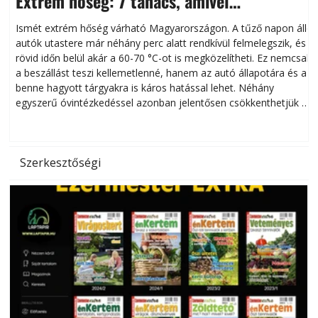
Extrém hőség: 7 tanács, amivel
megóvhatjuk autónkat a nyári károktól
Ismét extrém hőség várható Magyarországon. A tűző napon álló
autók utastere már néhány perc alatt rendkívül felmelegszik, és
rövid időn belül akár a 60-70 °C-ot is megközelítheti. Ez nemcsak
n
a beszállást teszi kellemetlenné, hanem az autó állapotára és a
benne hagyott tárgyakra is káros hatással lehet. Néhány
egyszerű óvintézkedéssel azonban jelentősen csökkenthetjük a
hőség káros hatásait.
l
Szerkesztőségi