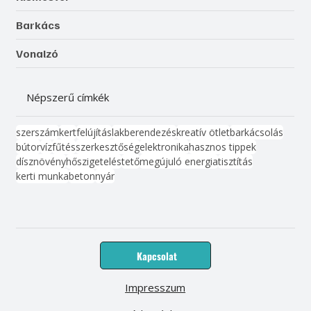
Barkács
Vonalzó
Népszerű címkék
szerszám
kert
felújítás
lakberendezés
kreatív ötlet
barkácsolás
bútor
víz
fűtés
szerkesztőség
elektronika
hasznos tippek
dísznövény
hőszigetelés
tető
megújuló energia
tisztítás
kerti munka
beton
nyár
Kapcsolat
Impresszum