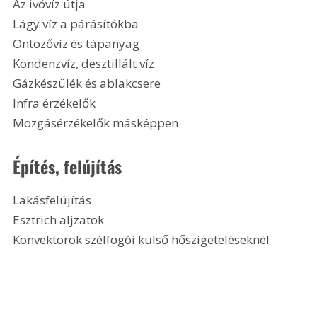
Az ivóvíz útja
Lágy víz a párásítókba
Öntözővíz és tápanyag
Kondenzvíz, desztillált víz
Gázkészülék és ablakcsere
Infra érzékelők
Mozgásérzékelők másképpen 
Építés, felújítás
Lakásfelújítás
Esztrich aljzatok
Konvektorok szélfogói külső hőszigeteléseknél 