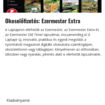
Okoselőfizetés: Ezermester Extra
A Laptapiron elérhetők az Ezermester, az Ezermester Extra és
az Ezermester Old Timer lapszámai, visszamenőleg is! A
Laptapir új, innovatív, praktikus és egyedi megoldás a
L
nyomtatott magazinok digitális olvasására számítógépen,
okostelefonon vagy táblagépen. Kényelmesen az otthonában,
útközben vagy nyaralás, pihenés alatt is elérhetők lapszámaink.
ú
Bárhol, bármikor, akár külföldön élve vagy dolgozva is
B
olvashatók az Ezermester lapszámai. A Laptapir kényelmes
megoldás, mert: – t
Kiadványaink