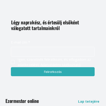
Légy naprakész, és értesülj elsőként
válogatott tartalmainkról
E-mail cím
*
Igen, szeretnék feliratkozni, és elfogadom az 
adatkezelést. 
Adatvédelmi tájékoztató
Feliratkozás
Ezermester online
Lap tetejére