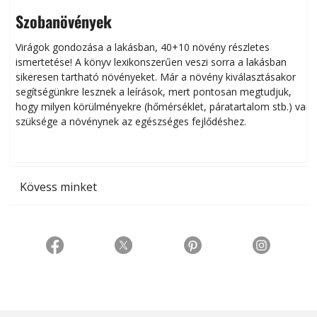
Szobanövények
Virágok gondozása a lakásban, 40+10 növény részletes
ismertetése! A könyv lexikonszerűen veszi sorra a lakásban
s
sikeresen tart­ha­tó növényeket. Már a növény kiválasztásakor
h
segítségünkre lesznek a leírások, mert pontosan megtudjuk,
k
hogy milyen körülményekre (hőmérséklet, páratartalom stb.) van
szüksége a növénynek az egészséges fejlődéshez.
t
Kövess minket