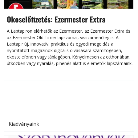
Okoselőfizetés: Ezermester Extra
A Laptapiron elérhetők az Ezermester, az Ezermester Extra és
az Ezermester Old Timer lapszámai, visszamenőleg is! A
Laptapir új, innovatív, praktikus és egyedi megoldás a
L
nyomtatott magazinok digitális olvasására számítógépen,
okostelefonon vagy táblagépen. Kényelmesen az otthonában,
útközben vagy nyaralás, pihenés alatt is elérhetők lapszámaink.
ú
Bárhol, bármikor, akár külföldön élve vagy dolgozva is
B
olvashatók az Ezermester lapszámai. A Laptapir kényelmes
megoldás, mert: – t
Kiadványaink