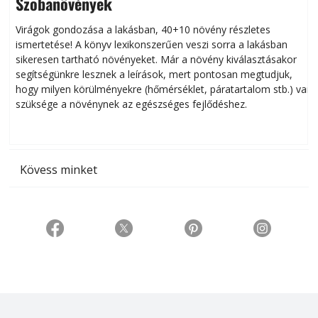
Szobanövények
Virágok gondozása a lakásban, 40+10 növény részletes
ismertetése! A könyv lexikonszerűen veszi sorra a lakásban
s
sikeresen tart­ha­tó növényeket. Már a növény kiválasztásakor
h
segítségünkre lesznek a leírások, mert pontosan megtudjuk,
k
hogy milyen körülményekre (hőmérséklet, páratartalom stb.) van
szüksége a növénynek az egészséges fejlődéshez.
t
Kövess minket