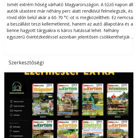
megóvhatjuk autónkat a nyári károktól
Ismét extrém hőség várható Magyarországon. A tűző napon álló
autók utastere már néhány perc alatt rendkívül felmelegszik, és
rövid időn belül akár a 60-70 °C-ot is megközelítheti. Ez nemcsak
n
a beszállást teszi kellemetlenné, hanem az autó állapotára és a
benne hagyott tárgyakra is káros hatással lehet. Néhány
egyszerű óvintézkedéssel azonban jelentősen csökkenthetjük a
hőség káros hatásait.
l
Szerkesztőségi