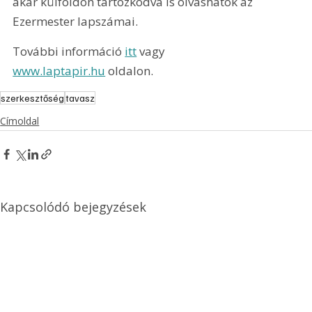
akár külföldön tartózkodva is olvashatók az 
Ezermester lapszámai.
További információ 
itt
 vagy 
www.laptapir.hu
 oldalon.
szerkesztőség
tavasz
Címoldal
Kapcsolódó bejegyzések