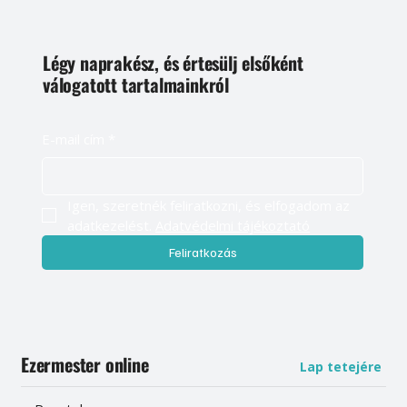
Légy naprakész, és értesülj elsőként
válogatott tartalmainkról
E-mail cím
*
Igen, szeretnék feliratkozni, és elfogadom az 
adatkezelést. 
Adatvédelmi tájékoztató
Feliratkozás
Ezermester online
Lap tetejére