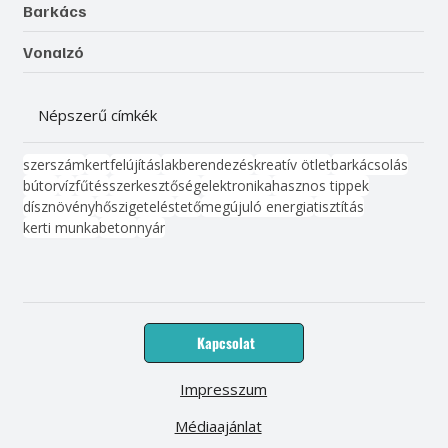
Barkács
Vonalzó
Népszerű címkék
szerszám
kert
felújítás
lakberendezés
kreatív ötlet
barkácsolás
bútor
víz
fűtés
szerkesztőség
elektronika
hasznos tippek
dísznövény
hőszigetelés
tető
megújuló energia
tisztítás
kerti munka
beton
nyár
Kapcsolat
Impresszum
Médiaajánlat