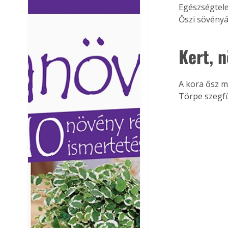
Egészségtele
Ezermester lapszámai. A
Ezermester lapszámai
Őszi sövényá
Laptapir kényelmes megoldás,
Laptapir kényelmes 
mert: – t
mert: – t
Kert, 
A kora ősz m
Törpe szegf