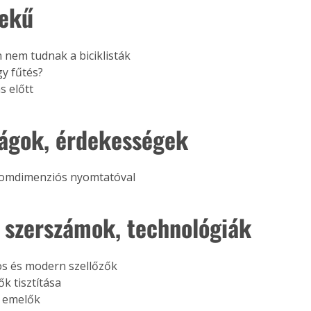
ekű
 nem tudnak a biciklisták
y fűtés?
s előtt 
ágok, érdekességek
omdimenziós nyomtatóval 
 szerszámok, technológiák
 és modern szellőzők
k tisztítása
i emelők