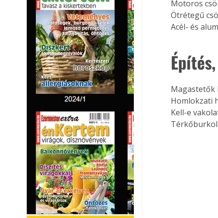
Motoros csö
Ötrétegű cs
Acél- és alu
Építés,
Magastetők h
Homlokzati h
Kell-e vakol
Térkőburkol