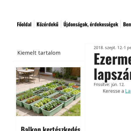
Főoldal
Közérdekű
Újdonságok, érdekességek
Bem
2018. szept. 12.
1 p
Ezerme
Kiemelt tartalom
lapsz
Frissítve:
jún. 12.
Keresse a 
La
Balkon kertészkedés