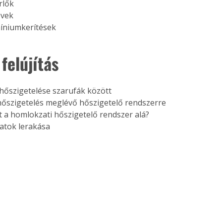
rlők
övek
míniumkerítések 
 felújítás
őszigetelése szarufák között
őszigetelés meglévő hőszigetelő rendszerre
at a homlokzati hőszigetelő rendszer alá?
atok lerakása 