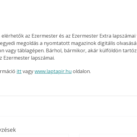
 elérhetők az Ezermester és az Ezermester Extra lapszámai 
 egyedi megoldás a nyomtatott magazinok digitális olvasás
n vagy táblagépen. Bárhol, bármikor, akár külföldön tartóz
z Ezermester lapszámai.
rmáció 
itt
 vagy 
www.laptapir.hu
 oldalon.
yzések