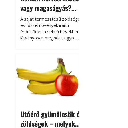
vagy magaságyás?
Helytakarékos
A saját termesztésű zöldségek
kertészkedés
és fűszernövények iránti
érdeklődés az elmúlt években
látványosan megnőtt. Egyre
többen szeretnék tudni, honnan
származik az élelmiszer az
asztalukra, miközben a
kertészkedés sokak számára
kikapcsolódást és feltöltődést
is jelent.
Utóérő gyümölcsök és
zöldségek – melyek