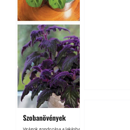
Szobanövények
Virágoskert: k
teraszon, laká
Virágok gondozása a lakásban,