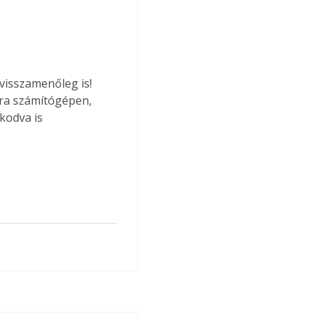
visszamenőleg is! 
ára számítógépen, 
kodva is 