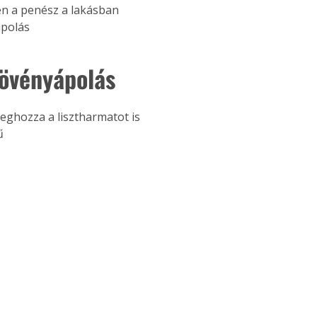
n a penész a lakásban
. A
polás 
megoldás,
növényápolás
eghozza a lisztharmatot is
ű 