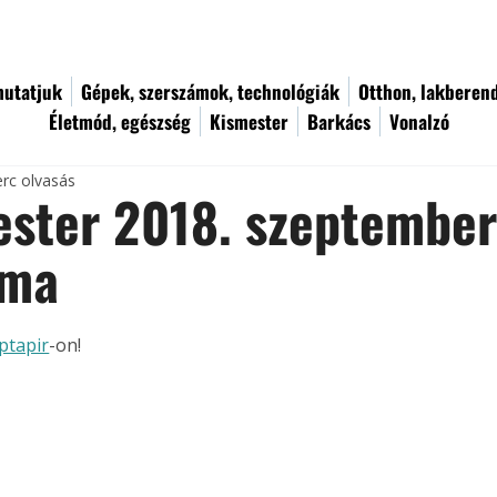
utatjuk
Gépek, szerszámok, technológiák
Otthon, lakberen
Életmód, egészség
Kismester
Barkács
Vonalzó
erc olvasás
ster 2018. szeptember
áma
ptapir
-on!